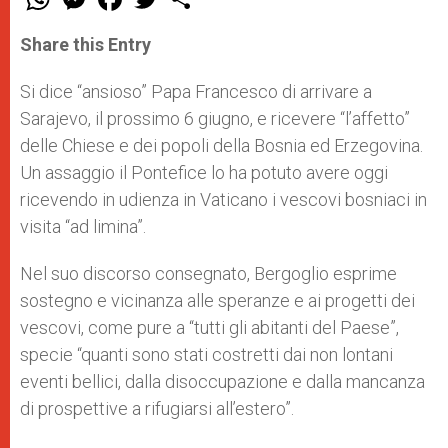
h
e
a
w
h
a
s
c
i
a
t
s
e
t
r
Share this Entry
s
e
b
t
e
A
n
o
e
p
g
o
r
Si dice “ansioso” Papa Francesco di arrivare a
p
e
k
Sarajevo, il prossimo 6 giugno, e ricevere “l’affetto”
r
delle Chiese e dei popoli della Bosnia ed Erzegovina.
Un assaggio il Pontefice lo ha potuto avere oggi
ricevendo in udienza in Vaticano i vescovi bosniaci in
visita “ad limina”.
Nel suo discorso consegnato, Bergoglio esprime
sostegno e vicinanza alle speranze e ai progetti dei
vescovi, come pure a “tutti gli abitanti del Paese”,
specie “quanti sono stati costretti dai non lontani
eventi bellici, dalla disoccupazione e dalla mancanza
di prospettive a rifugiarsi all’estero”.