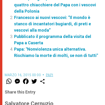
quattro chiacchiere del Papa con i vescovi
della Polonia
Francesco ai nuovi vescovi: “Il mondo è
stanco di incantatori bugiardi, di preti e
vescovi alla moda”
Pubblicato il programma della visita del
Papa a Caserta
Papa: "Nonviolenza unica alternativa.
Rischiamo la morte di molti, se non di tutti"
MARZO 16, 2015 00:00
PAPI
W
M
F
T
S
h
e
a
w
h
a
s
c
i
a
t
s
e
t
r
Share this Entry
s
e
b
t
e
A
n
o
e
p
g
o
r
Salvatore Cernuzio