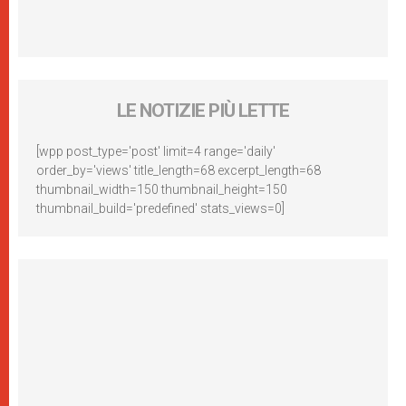
LE NOTIZIE PIÙ LETTE
[wpp post_type='post' limit=4 range='daily'
order_by='views' title_length=68 excerpt_length=68
thumbnail_width=150 thumbnail_height=150
thumbnail_build='predefined' stats_views=0]