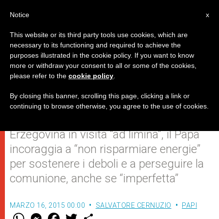
IT
Notice
x
This website or its third party tools use cookies, which are
necessary to its functioning and required to achieve the
purposes illustrated in the cookie policy. If you want to know
"Sono ansioso di venire a
more or withdraw your consent to all or some of the cookies,
please refer to the
cookie policy
.
Sarajevo!"
By closing this banner, scrolling this page, clicking a link or
continuing to browse otherwise, you agree to the use of cookies.
Ricevendo i vescovi della Bosnia-
Erzegovina in visita “ad limina”, il Papa
incoraggia a “non risparmiare energie”
per sostenere i deboli e a perseguire la
comunione, anche se “imperfetta”
MARZO 16, 2015 00:00
SALVATORE CERNUZIO
PAPI
W
M
F
T
S