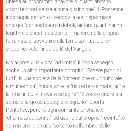
Chiesa ai “programmi a favore di quanti abitano i
vostri territori, senza alcuna distinzione”. Il Pontefice
incoraggia pertanto i vescovi a non risparmiare
energie “per sostenere i deboli, aiutare quanti hanno
legittimi e onesti desideri di rimanere nella propria
terra natale, sovvenire alla fame spirituale di chi
crede nei valori indelebili” del Vangelo.
Ma ai presuli in visita “ad limina” il Papa assegna
anche un altro importante compito: “Essere padri di
tutti”, in una società dalla “dimensione multiculturale
e multietnica”, nonostante le “ristrettezze materiali” e
la “crisi in cui vi trovate ad agire”. “Il vostro cuore sia
sempre largo ad accogliere ognuno”, esorta il
Pontefice, perché ogni comunità cristiana è
“chiamata ad aprirsi”, ad uscire dal proprio “recinto”, e
non rimanere chiusa “soltanto nell’ambito delle