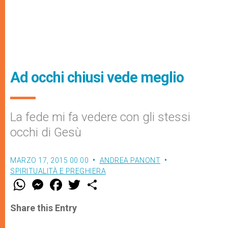
Ad occhi chiusi vede meglio
La fede mi fa vedere con gli stessi
occhi di Gesù
MARZO 17, 2015 00:00
ANDREA PANONT
SPIRITUALITÀ E PREGHIERA
W
M
F
T
S
h
e
a
w
h
a
s
c
i
a
t
s
e
t
r
Share this Entry
s
e
b
t
e
A
n
o
e