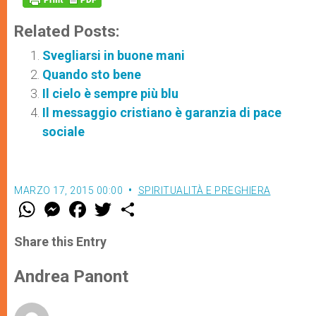
Related Posts:
Svegliarsi in buone mani
Quando sto bene
Il cielo è sempre più blu
Il messaggio cristiano è garanzia di pace
sociale
MARZO 17, 2015 00:00
SPIRITUALITÀ E PREGHIERA
W
M
F
T
S
h
e
a
w
h
a
s
c
i
a
t
s
e
t
r
Share this Entry
s
e
b
t
e
A
n
o
e
p
g
o
r
Andrea Panont
p
e
k
r