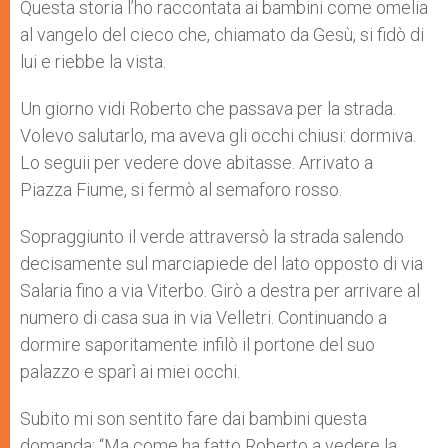
p
g
o
r
Questa storia l’ho raccontata ai bambini come omelia
p
e
k
al vangelo del cieco che, chiamato da Gesù, si fidò di
r
lui e riebbe la vista.
Un giorno vidi Roberto che passava per la strada.
Volevo salutarlo, ma aveva gli occhi chiusi: dormiva.
Lo seguii per vedere dove abitasse. Arrivato a
Piazza Fiume, si fermò al semaforo rosso.
Sopraggiunto il verde attraversò la strada salendo
decisamente sul marciapiede del lato opposto di via
Salaria fino a via Viterbo. Girò a destra per arrivare al
numero di casa sua in via Velletri. Continuando a
dormire saporitamente infilò il portone del suo
palazzo e sparì ai miei occhi.
Subito mi son sentito fare dai bambini questa
domanda: “Ma come ha fatto Roberto a vedere la