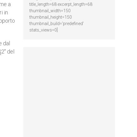
ome a
title_length=68 excerpt_length=68
thumbnail_width=150
i in
thumbnail_height=150
apporto
thumbnail_build='predefined'
stats_views=0]
e dal
 §2″ del