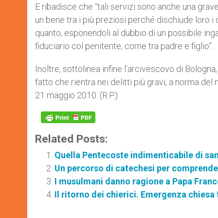
E ribadisce che “tali servizi sono anche una grav
un bene tra i più preziosi perché dischiude loro i 
quanto, esponendoli al dubbio di un possibile ingan
fiduciario col penitente, come tra padre e figlio”.
Inoltre, sottolinea infine l’arcivescovo di Bologn
fatto che rientra nei delitti più gravi, a norma d
21 maggio 2010. (R.P.)
Related Posts:
Quella Pentecoste indimenticabile di san
Un percorso di catechesi per comprender
I musulmani danno ragione a Papa Fran
Il ritorno dei chierici. Emergenza chiesa 