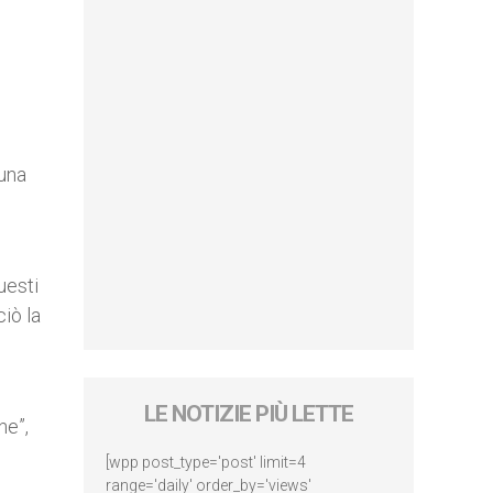
 una
uesti
iò la
LE NOTIZIE PIÙ LETTE
ne”,
[wpp post_type='post' limit=4
range='daily' order_by='views'