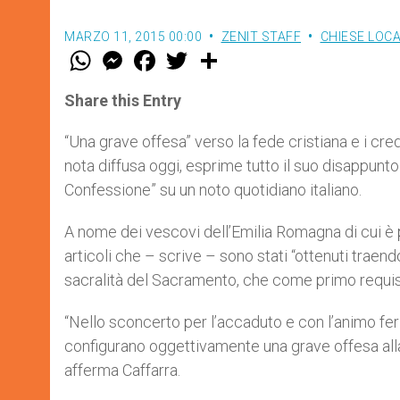
MARZO 11, 2015 00:00
ZENIT STAFF
CHIESE LOCA
W
M
F
T
S
h
e
a
w
h
a
s
c
i
a
t
s
e
t
r
Share this Entry
s
e
b
t
e
A
n
o
e
p
g
o
r
“Una grave offesa” verso la fede cristiana e i cred
p
e
k
nota diffusa oggi, esprime tutto il suo disappunto 
r
Confessione” su un noto quotidiano italiano.
A nome dei vescovi dell’Emilia Romagna di cui è p
articoli che – scrive – sono stati “ottenuti traen
sacralità del Sacramento, che come primo requisit
“Nello sconcerto per l’accaduto e con l’animo feri
configurano oggettivamente una grave offesa alla 
afferma Caffarra.