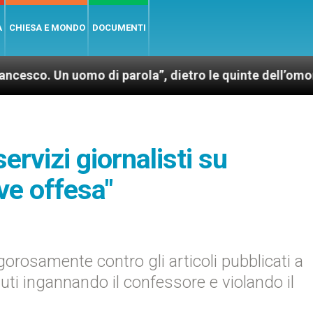
A
CHIESA E MONDO
DOCUMENTI
n uomo di parola”, dietro le quinte dell’omonimo film
ervizi giornalisti su
ve offesa"
orosamente contro gli articoli pubblicati a
uti ingannando il confessore e violando il