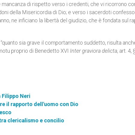
e mancanza di rispetto verso i credenti, che vi ricorrono c
doni della Misericordia di Dio; e verso i sacerdoti confessor
no, ne inficiano la libertà del giudizio, che è fondata sul r
a, “quanto sia grave il comportamento suddetto, risulta anch
el motu proprio di Benedetto XVI
Inter graviora delicta
, art. 4,
 Filippo Neri
e il rapporto dell'uomo con Dio
cesco
tra clericalismo e concilio