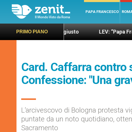
PAPA FRANCESCO
ROM
ondo più sano e giusto
LEV: “Papa Francesco. U
PRIMO PIANO
Card. Caffarra contro s
Confessione: "Una gra
L’arcivescovo di Bologna protesta vig
puntate da un noto quotidiano, otten
Sacramento