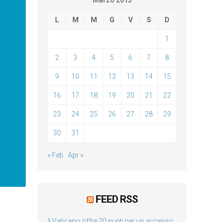
Marzo 2015
L
M
M
G
V
S
D
1
2
3
4
5
6
7
8
9
10
11
12
13
14
15
16
17
18
19
20
21
22
23
24
25
26
27
28
29
30
31
« Feb
Apr »
FEED RSS
Il Vaticano offre 20 punti per un accesso