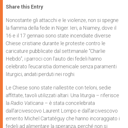
a
s
c
i
a
t
s
e
t
r
Share this Entry
s
e
b
t
e
A
n
o
e
p
g
o
r
Nonostante gli attacchi e le violenze, non si spegne
p
e
k
la fiamma della fede in Niger. Ieri, a Niamey, dove il
r
16 e il 17 gennaio sono state incendiate diverse
Chiese cristiane durante le proteste contro le
caricature pubblicate dal settimanale “Charlie
Hebdo”, i parroci con l’aiuto dei fedeli hanno
celebrato l’eucaristia domenicale senza paramenti
liturgici, andati perduti nei roghi.
Le Chiese sono state riallestite con teloni, sedie
affittate, tavoli utilizzati altari. Una liturgia – riferisce
la
Radio Vaticana
– è stata concelebrata
dall’arcivescovo Laurent Lompo e dall’arcivescovo
emerito Michel Cartatéguy che hanno incoraggiato i
fedeli ad alimentare la speranza, perché non si