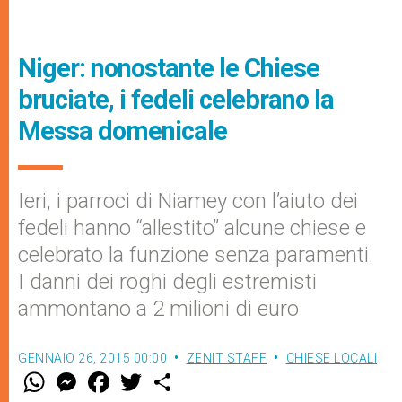
Niger: nonostante le Chiese
bruciate, i fedeli celebrano la
Messa domenicale
Ieri, i parroci di Niamey con l’aiuto dei
fedeli hanno “allestito” alcune chiese e
celebrato la funzione senza paramenti.
I danni dei roghi degli estremisti
ammontano a 2 milioni di euro
GENNAIO 26, 2015 00:00
ZENIT STAFF
CHIESE LOCALI
W
M
F
T
S
h
e
a
w
h