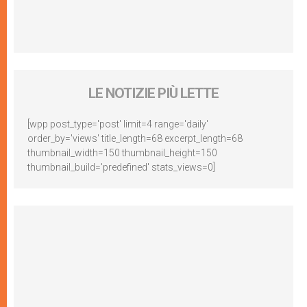
LE NOTIZIE PIÙ LETTE
[wpp post_type='post' limit=4 range='daily'
order_by='views' title_length=68 excerpt_length=68
thumbnail_width=150 thumbnail_height=150
thumbnail_build='predefined' stats_views=0]