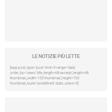
LE NOTIZIE PIÙ LETTE
[wpp post_type='post' limit=4 range='daily'
order_by='views' title_length=68 excerpt_length=68
thumbnail_width=150 thumbnail_height=150
thumbnail_build='predefined' stats_views=0]