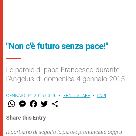
"Non c'è futuro senza pace!"
Le parole di papa Francesco durante
l’Angelus di domenica 4 gennaio 2015
GENNAIO 04, 2015 00:00
ZENIT STAFF
PAPI
W
M
F
T
S
h
e
a
w
h
a
s
c
i
a
t
s
e
t
r
Share this Entry
s
e
b
t
e
A
n
o
e
p
g
o
r
Riportiamo di seguito le parole pronunciate oggi a
p
e
k