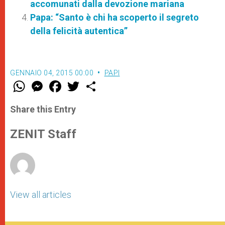
accomunati dalla devozione mariana
Papa: “Santo è chi ha scoperto il segreto
della felicità autentica”
GENNAIO 04, 2015 00:00
PAPI
W
M
F
T
S
h
e
a
w
h
a
s
c
i
a
t
s
e
t
r
Share this Entry
s
e
b
t
e
A
n
o
e
p
g
o
r
ZENIT Staff
p
e
k
r
View all articles