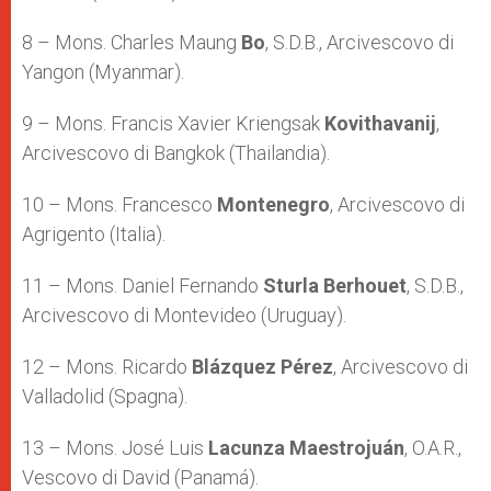
8 – Mons. Charles Maung
Bo
, S.D.B., Arcivescovo di
Yangon (Myanmar).
9 – Mons. Francis Xavier Kriengsak
Kovithavanij
,
Arcivescovo di Bangkok (Thailandia).
10 – Mons. Francesco
Montenegro
, Arcivescovo di
Agrigento (Italia).
11 – Mons. Daniel Fernando
Sturla Berhouet
, S.D.B.,
Arcivescovo di Montevideo (Uruguay).
12 – Mons. Ricardo
Blázquez Pérez
, Arcivescovo di
Valladolid (Spagna).
13 – Mons. José Luis
Lacunza Maestrojuán
, O.A.R.,
Vescovo di David (Panamá).