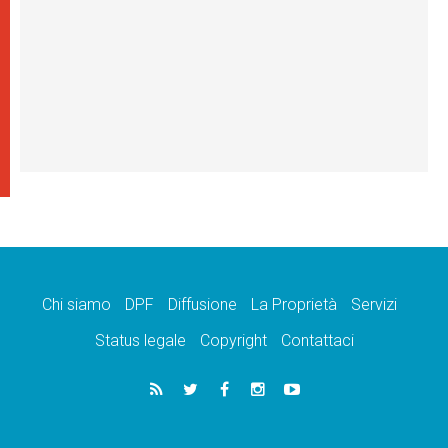
Chi siamo
DPF
Diffusione
La Proprietà
Servizi
Status legale
Copyright
Contattaci