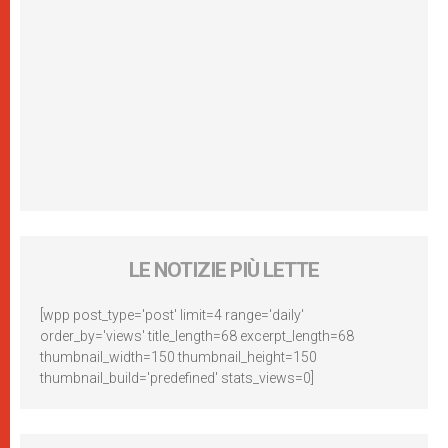
LE NOTIZIE PIÙ LETTE
[wpp post_type='post' limit=4 range='daily'
order_by='views' title_length=68 excerpt_length=68
thumbnail_width=150 thumbnail_height=150
thumbnail_build='predefined' stats_views=0]