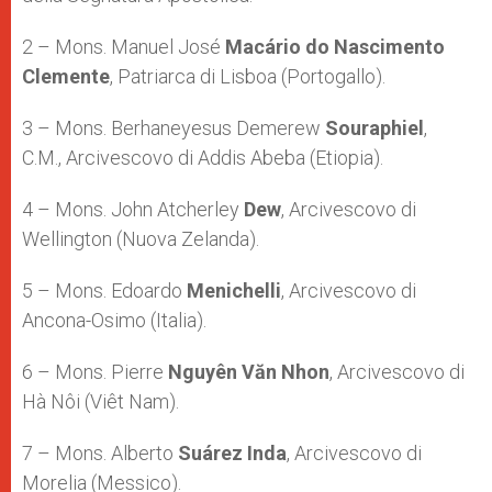
2 – Mons. Manuel José
Macário do Nascimento
Clemente
, Patriarca di Lisboa (Portogallo).
3 – Mons. Berhaneyesus Demerew
Souraphiel
,
C.M., Arcivescovo di Addis Abeba (Etiopia).
4 – Mons. John Atcherley
Dew
, Arcivescovo di
Wellington (Nuova Zelanda).
5 – Mons. Edoardo
Menichelli
, Arcivescovo di
Ancona-Osimo (Italia).
6 – Mons. Pierre
Nguyên Văn Nhon
, Arcivescovo di
Hà Nôi (Viêt Nam).
7 – Mons. Alberto
Suárez Inda
, Arcivescovo di
Morelia (Messico).