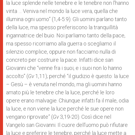
la luce splende nelle tenebre e le tenebre non l’hanno
vinta … Veniva nel mondo la luce vera, quella che
illumina ogni uomo” (1,4-5.9). Gli uomini parlano tanto
della luce, ma spesso preferiscono la tranquillità
ingannatrice del buio. Noi parliamo tanto della pace,
ma spesso ricorriamo alla guerra o scegliamo il
silenzio complice, oppure non facciamo nulla di
concreto per costruire la pace. Infatti dice san
Giovanni che “venne fra i suoi, e i suoi non lo hanno
accolto” (
Gv
1,11); perché “il giudizio è questo: la luce
– Gesù – è venuta nel mondo, ma gli uomini hanno
amato più le tenebre che la luce, perché le loro
opere erano malvagie. Chiunque infatti fa il male, odia
la luce, e non viene la luce perché le sue opere non
vengano riprovate” (
Gv
3,19-20). Così dice nel
Vangelo san Giovanni. Il cuore dell’uomo può rifiutare
la luce e preferire le tenebre, perché la luce mette a