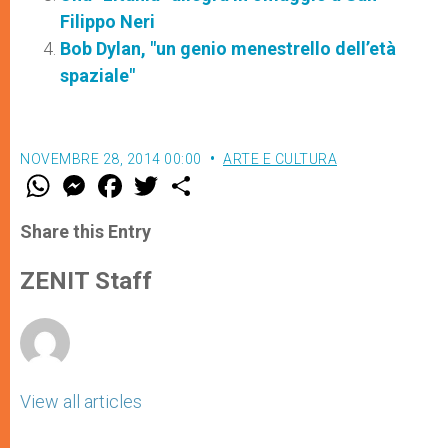
Filippo Neri
Bob Dylan, "un genio menestrello dell’età
spaziale"
NOVEMBRE 28, 2014 00:00
ARTE E CULTURA
W
M
F
T
S
h
e
a
w
h
a
s
c
i
a
t
s
e
t
r
Share this Entry
s
e
b
t
e
A
n
o
e
p
g
o
r
ZENIT Staff
p
e
k
r
View all articles