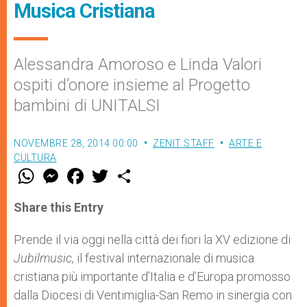
Musica Cristiana
Alessandra Amoroso e Linda Valori
ospiti d’onore insieme al Progetto
bambini di UNITALSI
NOVEMBRE 28, 2014 00:00
ZENIT STAFF
ARTE E
CULTURA
W
M
F
T
S
h
e
a
w
h
a
s
c
i
a
t
s
e
t
r
Share this Entry
s
e
b
t
e
A
n
o
e
p
g
o
r
Prende il via oggi nella città dei fiori la XV edizione di
p
e
k
Jubilmusic
r
, il festival internazionale di musica
cristiana più importante d’Italia e d’Europa promosso
dalla Diocesi di Ventimiglia-San Remo in sinergia con