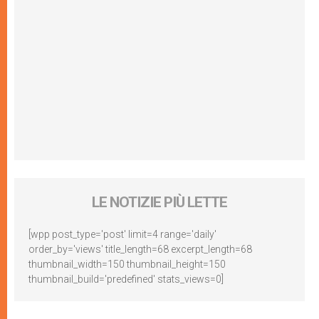
LE NOTIZIE PIÙ LETTE
[wpp post_type='post' limit=4 range='daily'
order_by='views' title_length=68 excerpt_length=68
thumbnail_width=150 thumbnail_height=150
thumbnail_build='predefined' stats_views=0]