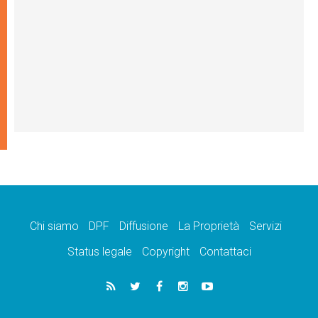
Chi siamo
DPF
Diffusione
La Proprietà
Servizi
Status legale
Copyright
Contattaci