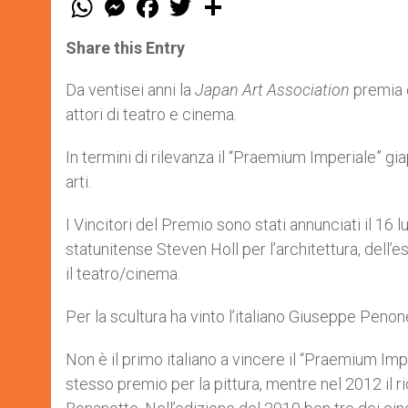
h
e
a
w
h
a
s
c
i
a
t
s
e
t
r
Share this Entry
s
e
b
t
e
A
n
o
e
p
g
o
r
Da ventisei anni la
Japan Art Association
premia c
p
e
k
attori di teatro e cinema.
r
In termini di rilevanza il “Praemium Imperiale” 
arti.
I Vincitori del Premio sono stati annunciati il 16 l
statunitense Steven Holl per l’architettura, dell
il teatro/cinema.
Per la scultura ha vinto l’italiano Giuseppe Penon
Non è il primo italiano a vincere il “Praemium Im
stesso premio per la pittura, mentre nel 2012 il 