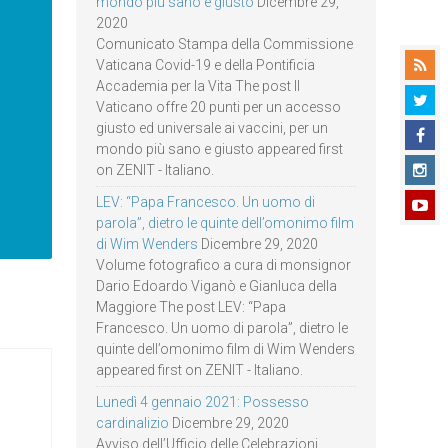
mondo più sano e giusto
Dicembre 29,
2020
Comunicato Stampa della Commissione
Vaticana Covid-19 e della Pontificia
Accademia per la Vita The post Il
Vaticano offre 20 punti per un accesso
giusto ed universale ai vaccini, per un
mondo più sano e giusto appeared first
on ZENIT - Italiano.
LEV: “Papa Francesco. Un uomo di
parola”, dietro le quinte dell’omonimo film
di Wim Wenders
Dicembre 29, 2020
Volume fotografico a cura di monsignor
Dario Edoardo Viganò e Gianluca della
Maggiore The post LEV: “Papa
Francesco. Un uomo di parola”, dietro le
quinte dell’omonimo film di Wim Wenders
appeared first on ZENIT - Italiano.
Lunedì 4 gennaio 2021: Possesso
cardinalizio
Dicembre 29, 2020
Avviso dell’Ufficio delle Celebrazioni