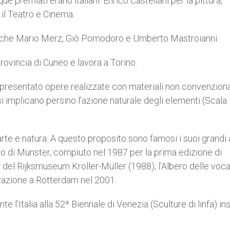
e premiati erano italiani: Enrico Castellani per la pittura,
 il Teatro e Cinema.
 anche Mario Merz, Giò Pomodoro e Umberto Mastroianni.
ovincia di Cuneo e lavora a Torino.
 presentato opere realizzate con materiali non convenzional
i implicano persino l’azione naturale degli elementi (Scala
rte e natura. A questo proposito sono famosi i suoi grandi 
ozzo di Münster, compiuto nel 1987 per la prima edizione di
co del Rijksmuseum Kroller-Müller (1988); l’Albero delle voca
levazione a Rotterdam nel 2001.
e l’Italia alla 52ª Biennale di Venezia (Sculture di linfa) i