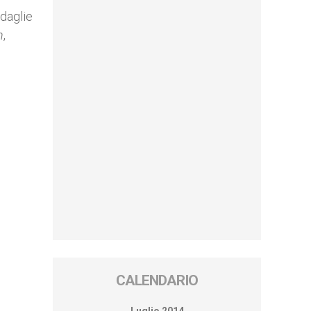
edaglie
n
,
CALENDARIO