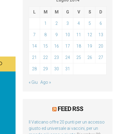
Luglio 2014
L
M
M
G
V
S
D
1
2
3
4
5
6
7
8
9
10
11
12
13
14
15
16
17
18
19
20
21
22
23
24
25
26
27
28
29
30
31
« Giu
Ago »
FEED RSS
Il Vaticano offre 20 punti per un accesso
giusto ed universale ai vaccini, per un