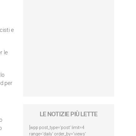
cisti e
r le
llo
rd per
LE NOTIZIE PIÙ LETTE
lo
o
[wpp post_type='post' limit=4
range='daily' order_by='views'