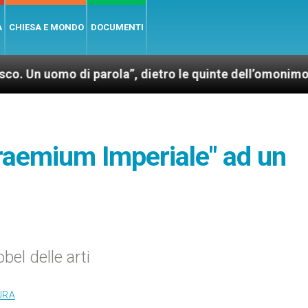
A
CHIESA E MONDO
DOCUMENTI
o di parola”, dietro le quinte dell’omonimo film di 
"Praemium Imperiale" ad un
bel delle arti
URA