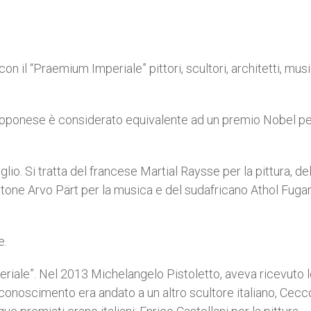
on il “Praemium Imperiale” pittori, scultori, architetti, musi
giapponese è considerato equivalente ad un premio Nobel pe
uglio. Si tratta del francese Martial Raysse per la pittura, de
’estone Arvo Pärt per la musica e del sudafricano Athol Fuga
e.
periale”. Nel 2013 Michelangelo Pistoletto, aveva ricevuto 
riconoscimento era andato a un altro scultore italiano, Cecc