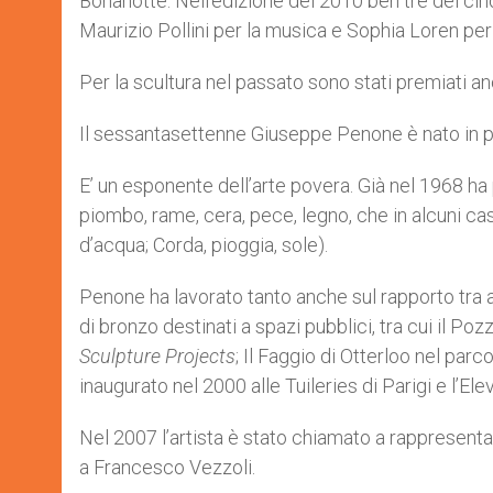
Bonanotte. Nell’edizione del 2010 ben tre dei cinqu
Maurizio Pollini per la musica e Sophia Loren per
Per la scultura nel passato sono stati premiati
Il sessantasettenne Giuseppe Penone è nato in pr
E’ un esponente dell’arte povera. Già nel 1968 ha
piombo, rame, cera, pece, legno, che in alcuni cas
d’acqua; Corda, pioggia, sole).
Penone ha lavorato tanto anche sul rapporto tra a
di bronzo destinati a spazi pubblici, tra cui il P
Sculpture Projects
; Il Faggio di Otterloo nel par
inaugurato nel 2000 alle Tuileries di Parigi e l’E
Nel 2007 l’artista è stato chiamato a rappresentant
a Francesco Vezzoli.