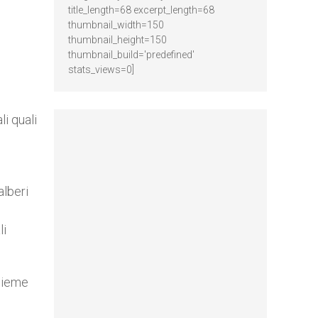
title_length=68 excerpt_length=68
thumbnail_width=150
thumbnail_height=150
thumbnail_build='predefined'
stats_views=0]
i quali
alberi
li
nsieme