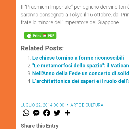
Il “Praemium Imperiale” per ognuno dei vincitori è
saranno consegnati a Tokyo il 16 ottobre, dal Prin
fratello minore dell’Imperatore del Giappone.
Related Posts:
Le chiese tornino a forme riconoscibili
"Le metamorfosi dello spazio": il Vatica
Nell'Anno della Fede un concerto di soli
L’architettonica dei saperi e il ruolo dell
LUGLIO 22, 2014 00:00
ARTE E CULTURA
W
M
F
T
S
h
e
a
w
h
a
s
c
i
a
t
s
e
t
r
Share this Entry
s
e
b
t
e