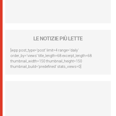
LE NOTIZIE PIÙ LETTE
[wpp post_type='post' limit=4 range='daily'
order_by='views' title_length=68 excerpt_length=68
thumbnail_width=150 thumbnail_height=150
thumbnail_build='predefined' stats_views=0]