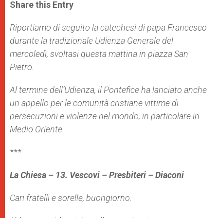
t
s
e
t
r
Share this Entry
s
e
b
t
e
A
n
o
e
p
g
o
r
Riportiamo di seguito la catechesi di papa Francesco
p
e
k
durante la tradizionale Udienza Generale del
r
mercoledì, svoltasi questa mattina in piazza San
Pietro.
Al termine dell’Udienza, il Pontefice ha lanciato anche
un
appello
per le comunità cristiane vittime di
persecuzioni e violenze nel mondo, in particolare in
Medio Oriente.
***
La Chiesa – 13. Vescovi – Presbiteri – Diaconi
Cari fratelli e sorelle, buongiorno.