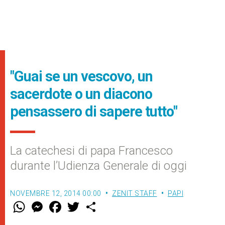
"Guai se un vescovo, un
sacerdote o un diacono
pensassero di sapere tutto"
La catechesi di papa Francesco
durante l’Udienza Generale di oggi
NOVEMBRE 12, 2014 00:00
ZENIT STAFF
PAPI
W
M
F
T
S
h
e
a
w
h
a
s
c
i
a