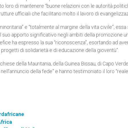
 loro di mantenere “buone relazioni con le autorità politich
rutture ufficiali che facilitano molto il lavoro di evangelizza
noritaria” e “totalmente al margine della vita civile”, essa 
l suo apporto significativo negli ambiti della promozione 
ontefice ha espresso la sua “riconoscenza”, esortando ad ave
i progetti di solidarietà e di educazione della gioventù”.
 chiese della Mauritania, della Guinea Bissau, di Capo Verde
ell’annuncio della fede” e hanno testimoniato il loro “real
ordafricane
Africa