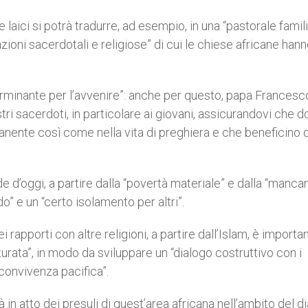
e laici si potrà tradurre, ad esempio, in una “pastorale famili
ioni sacerdotali e religiose” di cui le chiese africane han
terminante per l’avvenire”: anche per questo, papa Francesc
stri sacerdoti, in particolare ai giovani, assicurandovi che 
anente così come nella vita di preghiera e che beneficino d
de d’oggi, a partire dalla “povertà materiale” e dalla “manca
do” e un “certo isolamento per altri”.
 rapporti con altre religioni, a partire dall’Islam, è importa
turata”, in modo da sviluppare un “dialogo costruttivo con i
“convivenza pacifica”.
 in atto dei presuli di quest’area africana nell’ambito del d