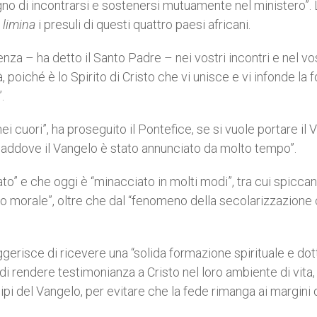
gno di incontrarsi e sostenersi mutuamente nel ministero”. 
 limina
i presuli di questi quattro paesi africani.
nza – ha detto il Santo Padre – nei vostri incontri e nel vo
 poiché è lo Spirito di Cristo che vi unisce e vi infonde la 
.
 cuori”, ha proseguito il Pontefice, se si vuole portare il 
 “laddove il Vangelo è stato annunciato da molto tempo”.
ato” e che oggi è “minacciato in molti modi”, tra cui spicca
iano morale”, oltre che dal “fenomeno della secolarizzazione
suggerisce di ricevere una “solida formazione spirituale e dot
di rendere testimonianza a Cristo nel loro ambiente di vita,
pi del Vangelo, per evitare che la fede rimanga ai margini 