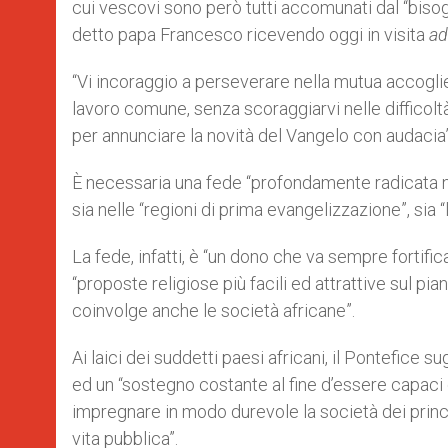
cui vescovi sono però tutti accomunati dal “biso
r
detto papa Francesco ricevendo oggi in visita
ad
“Vi incoraggio a perseverare nella mutua accoglie
lavoro comune, senza scoraggiarvi nelle difficoltà,
per annunciare la novità del Vangelo con audacia”
È necessaria una fede “profondamente radicata nei
sia nelle “regioni di prima evangelizzazione”, sia
La fede, infatti, è “un dono che va sempre fortific
“proposte religiose più facili ed attrattive sul p
coinvolge anche le società africane”.
Ai laici dei suddetti paesi africani, il Pontefice 
ed un “sostegno costante al fine d’essere capaci 
impregnare in modo durevole la società dei princi
vita pubblica”.