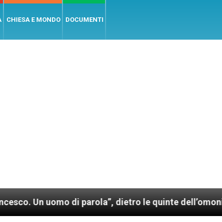
A
CHIESA E MONDO
DOCUMENTI
uomo di parola”, dietro le quinte dell’omonimo film d