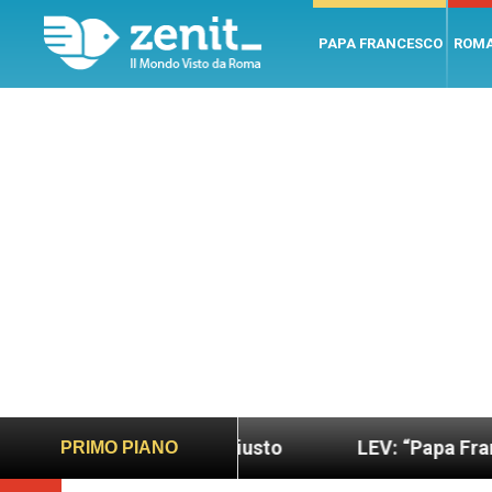
PAPA FRANCESCO
ROM
do più sano e giusto
LEV: “Papa Francesco. Un 
PRIMO PIANO