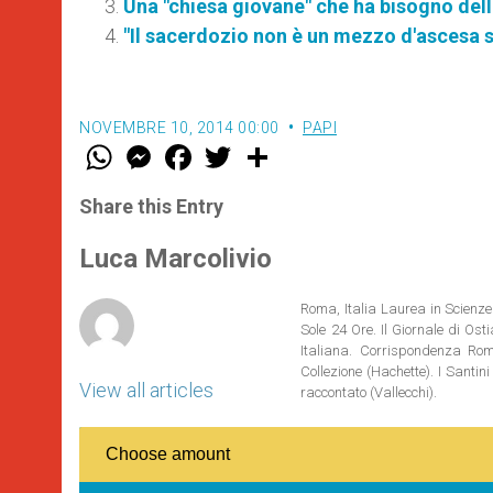
Una "chiesa giovane" che ha bisogno della
"Il sacerdozio non è un mezzo d'ascesa s
NOVEMBRE 10, 2014 00:00
PAPI
W
M
F
T
S
h
e
a
w
h
a
s
c
i
a
t
s
e
t
r
Share this Entry
s
e
b
t
e
A
n
o
e
p
g
o
r
Luca Marcolivio
p
e
k
r
Roma, Italia Laurea in Scienze 
Sole 24 Ore. Il Giornale di Os
Italiana. Corrispondenza Roma
Collezione (Hachette). I Santi
View all articles
raccontato (Vallecchi).