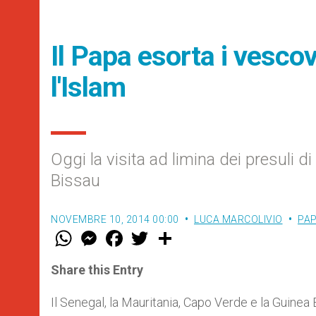
Il Papa esorta i vescov
l'Islam
Oggi la visita ad limina dei presuli 
Bissau
NOVEMBRE 10, 2014 00:00
LUCA MARCOLIVIO
PAP
W
M
F
T
S
h
e
a
w
h
a
s
c
i
a
t
s
e
t
r
Share this Entry
s
e
b
t
e
A
n
o
e
p
g
o
r
Il Senegal, la Mauritania, Capo Verde e la Guinea B
p
e
k