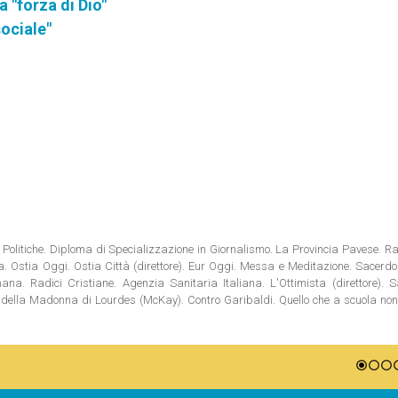
 "forza di Dio"
ociale"
Politiche. Diploma di Specializzazione in Giornalismo. La Provincia Pavese. Rad
tia. Ostia Oggi. Ostia Città (direttore). Eur Oggi. Messa e Meditazione. Sacerd
na. Radici Cristiane. Agenzia Sanitaria Italiana. L'Ottimista (direttore). S
ni della Madonna di Lourdes (McKay). Contro Garibaldi. Quello che a scuola no