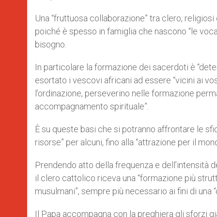
Una “fruttuosa collaborazione” tra clero, religiosi 
poiché è spesso in famiglia che nascono “le vocaz
bisogno.
In particolare la formazione dei sacerdoti è “de
esortato i vescovi africani ad essere “vicini ai vo
l’ordinazione, perseverino nelle formazione perm
accompagnamento spirituale”.
È su queste basi che si potranno affrontare le sfi
risorse” per alcuni, fino alla “attrazione per il mon
Prendendo atto della frequenza e dell’intensità dei
il clero cattolico riceva una “formazione più strut
musulmani”, sempre più necessario ai fini di una 
Il Papa accompagna con la preghiera gli sforzi già