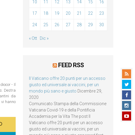
10
11
12
13
14
15
16
17
18
19
20
21
22
23
24
25
26
27
28
29
30
« Ott
Dic »
FEED RSS
Il Vaticano offre 20 punti per un accesso
iocor - Il
giusto ed universale ai vaccini, per un
os. Destra
mondo più sano e giusto
Dicembre 29,
antini da
2020
n vi hanno
Comunicato Stampa della Commissione
Vaticana Covid-19 e della Pontificia
Accademia per la Vita The post Il
Vaticano offre 20 punti per un accesso
giusto ed universale ai vaccini, per un