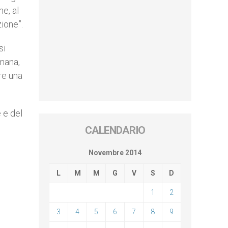
e, al
zione”.
si
umana,
re una
 e del
e
CALENDARIO
Novembre 2014
L
M
M
G
V
S
D
1
2
3
4
5
6
7
8
9