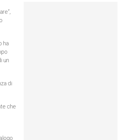
are”,
no
o ha
dopo
i un
nza di
nte che
ialogo