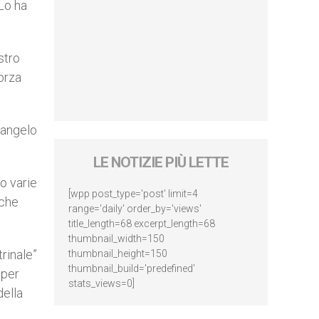
Lo ha
stro
forza
Vangelo
LE NOTIZIE PIÙ LETTE
no varie
[wpp post_type='post' limit=4
 che
range='daily' order_by='views'
title_length=68 excerpt_length=68
thumbnail_width=150
trinale”
thumbnail_height=150
thumbnail_build='predefined'
 per
stats_views=0]
della