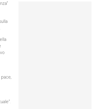
anza”
sulla
.
ella
e
ivo
a pace,
uale”.