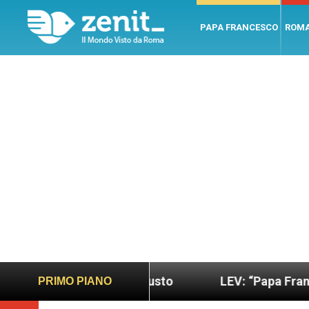
PAPA FRANCESCO
ROM
o più sano e giusto
LEV: “Papa Francesco. Un uo
PRIMO PIANO