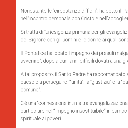
Nonostante le “circostanze difficili”, ha detto il 
nell’incontro personale con Cristo e nell’accogli
Si tratta di “un’esigenza primaria per gli evangel
del Signore con gli uomini e le donne ai quali son
Il Pontefice ha lodato l’impegno dei presuli malg
avvenire”, dopo alcuni anni difficili dovuti a una 
A tal proposito, il Santo Padre ha raccomandato a
paese e a perseguire l’“unità”, la “giustizia” e la 
comune”.
C’è una “connessione intima tra evangelizzazion
particolare nell’“impegno insostituibile” in camp
spirituale ai poveri.