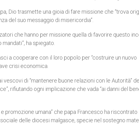
Papa, Dio trasmette una gioia di fare missione che “trova ori
enza del suo messaggio di misericordia”.
izzatori che hanno per missione quella di favorire questo in
o mandati”, ha spiegato.
asci a cooperare con il loro popolo per “costruire un nuovo
grave crisi economica.
i vescovi di “mantenere buone relazioni con le Autorità” de
“pace”, rifiutando ogni implicazione che vada “ai danni del be
e e promozione umana” che papa Francesco ha riscontrato 
o sociale delle diocesi malgasce, specie nel sostegno mate