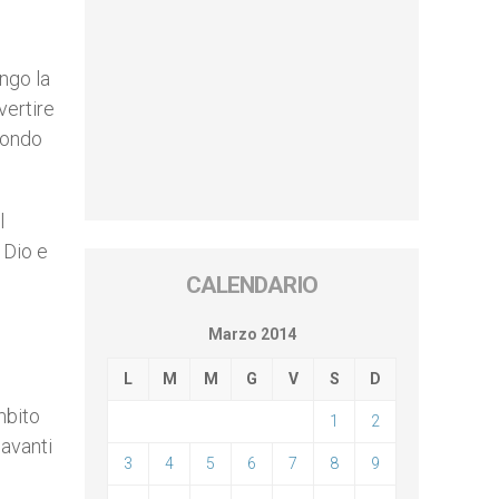
ungo la
vertire
fondo
l
 Dio e
CALENDARIO
Marzo 2014
L
M
M
G
V
S
D
mbito
1
2
davanti
3
4
5
6
7
8
9