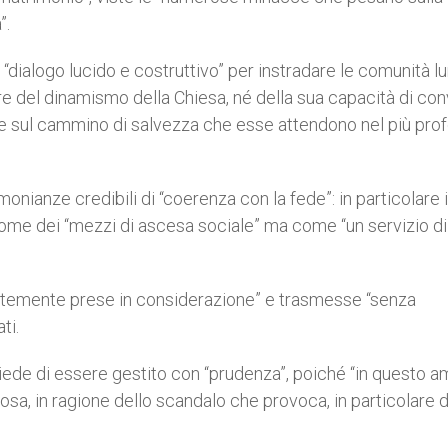
”.
 “dialogo lucido e costruttivo” per instradare le comunità l
e del dinamismo della Chiesa, né della sua capacità di con
sone sul cammino di salvezza che esse attendono nel più pro
nianze credibili di “coerenza con la fede”: in particolare i
come dei “mezzi di ascesa sociale” ma come “un servizio di
fortemente prese in considerazione” e trasmesse “senza
ti.
chiede di essere gestito con “prudenza”, poiché “in questo a
sa, in ragione dello scandalo che provoca, in particolare 