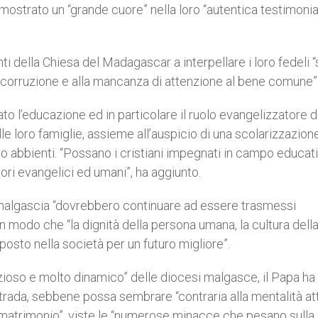
mostrato un “grande cuore” nella loro “autentica testimoni
i della Chiesa del Madagascar a interpellare i loro fedeli “
a corruzione e alla mancanza di attenzione al bene comune”
to l’educazione ed in particolare il ruolo evangelizzatore d
elle loro famiglie, assieme all’auspicio di una scolarizzazion
o abbienti. “Possano i cristiani impegnati in campo educat
lori evangelici ed umani”, ha aggiunto.
ra malgascia “dovrebbero continuare ad essere trasmessi
n modo che “la dignità della persona umana, la cultura dell
o posto nella società per un futuro migliore”.
ioso e molto dinamico” delle diocesi malgasce, il Papa ha
trada, sebbene possa sembrare “contraria alla mentalità att
l matrimonio”, viste le “numerose minacce che pesano sulla