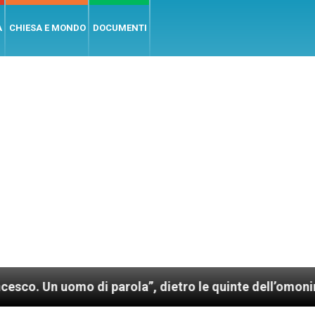
A
CHIESA E MONDO
DOCUMENTI
mo di parola”, dietro le quinte dell’omonimo film di 