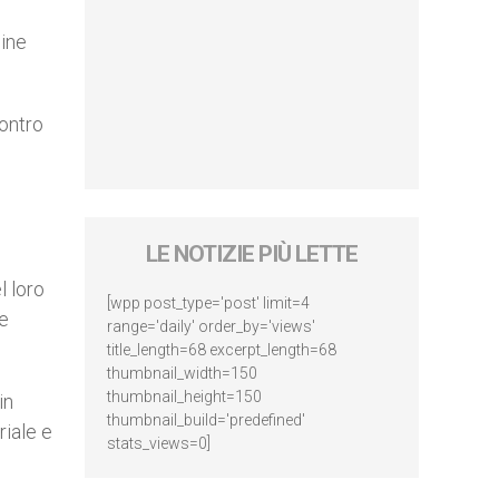
gine
contro
LE NOTIZIE PIÙ LETTE
l loro
[wpp post_type='post' limit=4
ne
range='daily' order_by='views'
title_length=68 excerpt_length=68
thumbnail_width=150
thumbnail_height=150
in
thumbnail_build='predefined'
riale e
stats_views=0]