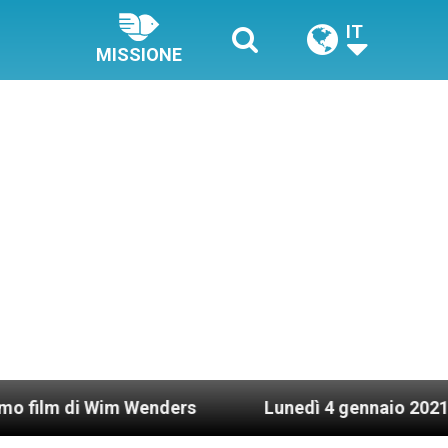
IT
MISSIONE
Wim Wenders
Lunedì 4 gennaio 2021: Possesso c