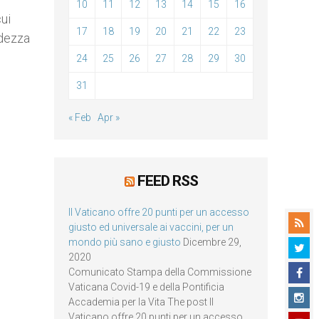
10
11
12
13
14
15
16
cui
17
18
19
20
21
22
23
ndezza
24
25
26
27
28
29
30
31
« Feb
Apr »
FEED RSS
Il Vaticano offre 20 punti per un accesso
giusto ed universale ai vaccini, per un
mondo più sano e giusto
Dicembre 29,
2020
Comunicato Stampa della Commissione
Vaticana Covid-19 e della Pontificia
Accademia per la Vita The post Il
Vaticano offre 20 punti per un accesso