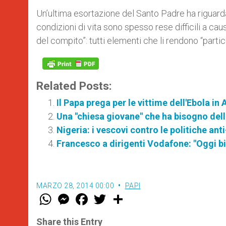
Un’ultima esortazione del Santo Padre ha riguardat
condizioni di vita sono spesso rese difficili a cau
del compito”: tutti elementi che li rendono “partic
Related Posts:
Il Papa prega per le vittime dell'Ebola in 
Una "chiesa giovane" che ha bisogno della
Nigeria: i vescovi contro le politiche anti
Francesco a dirigenti Vodafone: "Oggi b
MARZO 28, 2014 00:00
PAPI
W
M
F
T
S
h
e
a
w
h
a
s
c
i
a
t
s
e
t
r
Share this Entry