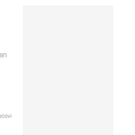
ran
escovi