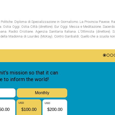
Politiche. Diploma di Specializzazione in Giornalismo. La Provincia Pavese. Rad
tia. Ostia Oggi. Ostia Città (direttore). Eur Oggi. Messa e Meditazione. Sacerd
na. Radici Cristiane. Agenzia Sanitaria Italiana. L'Ottimista (direttore). S
ni della Madonna di Lourdes (McKay). Contro Garibaldi. Quello che a scuola no