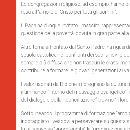
Le congregazioni religiose, ad esempio, hanno di
resa all’“amore di Cristo per tutti gli uomini”.
Il Papa ha dunque invitato i massimi rappresentant
questione della povertà, dovuta in gran parte all
Altro tema affrontato dal Santo Padre, ha riguarda
scuola cattolica nei confronti dei suoi allievi e d
sempre più diffusa che non trascuri le classi men
contribuire a formare le giovani generazioni ai va
I valori ispirati da Dio che impregnano la cultu
illuminando l’interno del messaggio evangelico”, i
del dialogo e della riconciliazione” trovino “il lor
Sottolineando il programma di formazione “ambiz
incoraggiato i vescovi a perseverare su questa s
In tal senso va “approfondita” la “preparazione a