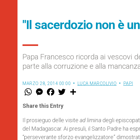
"Il sacerdozio non è u
Papa Francesco ricorda ai vescovi d
parte alla corruzione e alla mancanz
MARZO 28, 2014 00:00
LUCA MARCOLIVIO
PAPI
W
M
F
T
S
h
e
a
w
h
a
s
c
i
a
t
s
e
t
r
Share this Entry
s
e
b
t
e
A
n
o
e
p
g
o
r
Il prosieguo delle visite
ad limina
degli episcopati
p
e
k
del Madagascar. Ai presuli, il Santo Padre ha espr
r
“perseverante sforzo evangelizzatore” dimostrato