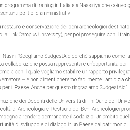
 programma di training in Italia e a Nassiriya che coinvol
sentanti politici e amministrativi.
su restauro e conservazione dei beni archeologici destinato
 la Link Campus University), per poi proseguire con il train
Al Nasiri: “Scegliamo SudgestAid perché sappiamo come la
esta collaborazione possa rappresentare un’opportunità per
iamo e con il quale vogliamo stabilire un rapporto privilegia
vernatore – e non dimenticheremo facilmente l’amicizia ch
per il Paese. Anche per questo ringraziamo SudgestAid”.
azione dei Docenti delle Università di Thi Qar e dell’Unive
Facoltà di Archeologia e Restauro dei Beni Archeologici p
’impegno a rendere permanente il sodalizio. Un ambito quel
tunità di sviluppo e di dialogo in un Paese dal patrimonio