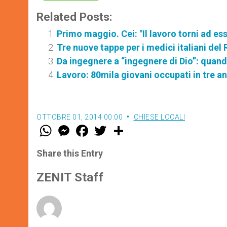
Related Posts:
Primo maggio. Cei: "Il lavoro torni ad e
Tre nuove tappe per i medici italiani de
Da ingegnere a “ingegnere di Dio”: quando
Lavoro: 80mila giovani occupati in tre an
OTTOBRE 01, 2014 00:00
CHIESE LOCALI
W
M
F
T
S
h
e
a
w
h
a
s
c
i
a
t
s
e
t
r
Share this Entry
s
e
b
t
e
A
n
o
e
p
g
o
r
ZENIT Staff
p
e
k
r