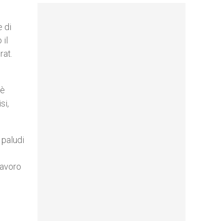
e di
 il
rat.
 è
si,
 paludi
lavoro