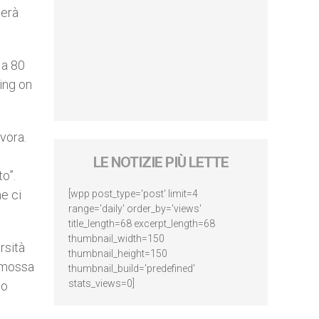
gerà
 a 80
ing on
vora.
LE NOTIZIE PIÙ LETTE
to”.
e ci
[wpp post_type='post' limit=4
range='daily' order_by='views'
title_length=68 excerpt_length=68
thumbnail_width=150
rsità
thumbnail_height=150
romossa
thumbnail_build='predefined'
stats_views=0]
lo