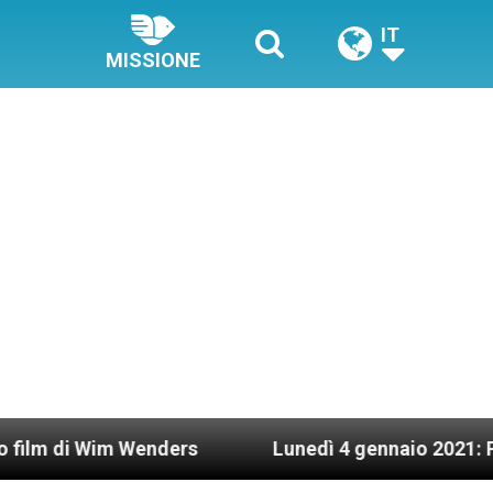
IT
MISSIONE
m Wenders
Lunedì 4 gennaio 2021: Possesso car