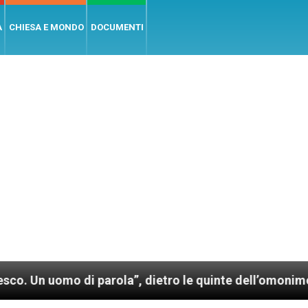
A
CHIESA E MONDO
DOCUMENTI
 di parola”, dietro le quinte dell’omonimo film di Wi