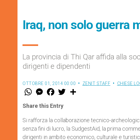
Iraq, non solo guerra 
La provincia di Thi Qar affida alla s
dirigenti e dipendenti
OTTOBRE 01, 2014 00:00
ZENIT STAFF
CHIESE LO
W
M
F
T
S
h
e
a
w
h
a
s
c
i
a
t
s
e
t
r
Share this Entry
s
e
b
t
e
A
n
o
e
p
g
o
r
Si rafforza la collaborazione tecnico-archeologica t
p
e
k
senza fini di lucro, la SudgestAid, la prima comm
r
dirigenti in ambito economico, culturale e turistic