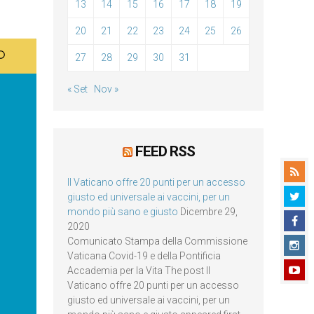
13
14
15
16
17
18
19
20
21
22
23
24
25
26
27
28
29
30
31
« Set
Nov »
FEED RSS
Il Vaticano offre 20 punti per un accesso
giusto ed universale ai vaccini, per un
mondo più sano e giusto
Dicembre 29,
2020
Comunicato Stampa della Commissione
Vaticana Covid-19 e della Pontificia
Accademia per la Vita The post Il
Vaticano offre 20 punti per un accesso
giusto ed universale ai vaccini, per un