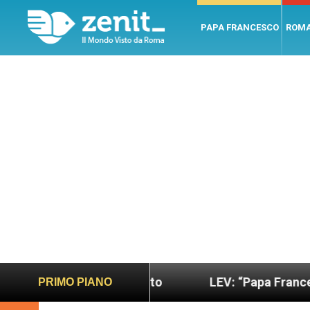
PAPA FRANCESCO
ROM
iù sano e giusto
LEV: “Papa Francesco. Un uomo
PRIMO PIANO