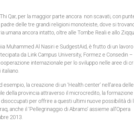
 Thi Qar, per la maggior parte ancora non scavati, con punt
l padre delle tre grandi religioni monoteiste, dove si trovano
a umana ancora intatto, oltre alle Tombe Reali e allo Ziqqu
iia Muhammed Al Nasiri e SudgestAid, è frutto di un lavoro
artecipata da Link Campus University, Formez e Consedin –
cooperazione internazionale per lo sviluppo nelle aree di cri
italiano.
, ad esempio, la creazione di un ‘Health center’ nell’area delle
le della provincia attraverso il microcredito, la formazione
disoccupati per offrire a questi ultimi nuove possibilità di 
n Iraq, anche il ‘Pellegrinaggio di Abramo’ assieme all’Opera
mbre 2013.