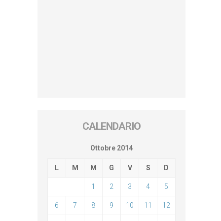
CALENDARIO
Ottobre 2014
L
M
M
G
V
S
D
1
2
3
4
5
6
7
8
9
10
11
12