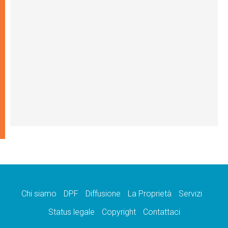
Chi siamo
DPF
Diffusione
La Proprietà
Servizi
Status legale
Copyright
Contattaci