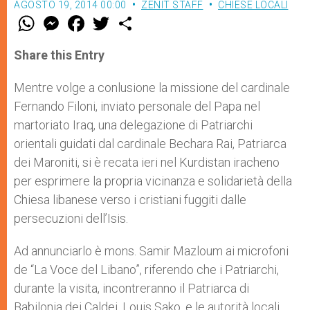
AGOSTO 19, 2014 00:00
ZENIT STAFF
CHIESE LOCALI
W
M
F
T
S
h
e
a
w
h
a
s
c
i
a
t
s
e
t
r
Share this Entry
s
e
b
t
e
A
n
o
e
p
g
o
r
Mentre volge a conlusione la missione del cardinale
p
e
k
Fernando Filoni, inviato personale del Papa nel
r
martoriato Iraq, una delegazione di Patriarchi
orientali guidati dal cardinale Bechara Rai, Patriarca
dei Maroniti, si è recata ieri nel Kurdistan iracheno
per esprimere la propria vicinanza e solidarietà della
Chiesa libanese verso i cristiani fuggiti dalle
persecuzioni dell’Isis.
Ad annunciarlo è mons. Samir Mazloum ai microfoni
de “La Voce del Libano”, riferendo che i Patriarchi,
durante la visita, incontreranno il Patriarca di
Babilonia dei Caldei, Louis Sako, e le autorità locali