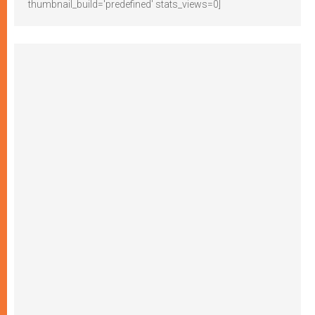
thumbnail_build='predefined' stats_views=0]