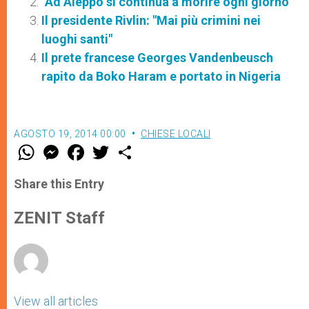
"Ad Aleppo si continua a morire ogni giorno"
Il presidente Rivlin: "Mai più crimini nei
luoghi santi"
Il prete francese Georges Vandenbeusch
rapito da Boko Haram e portato in Nigeria
AGOSTO 19, 2014 00:00
CHIESE LOCALI
W
M
F
T
S
h
e
a
w
h
a
s
c
i
a
t
s
e
t
r
Share this Entry
s
e
b
t
e
A
n
o
e
p
g
o
r
ZENIT Staff
p
e
k
r
View all articles