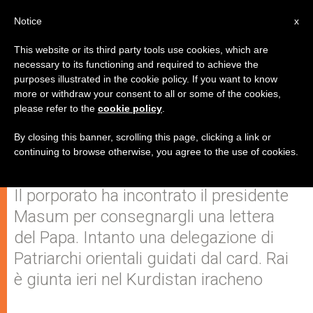
IT
Notice
x
This website or its third party tools use cookies, which are
necessary to its functioning and required to achieve the
purposes illustrated in the cookie policy. If you want to know
Ultime ore della missione del
more or withdraw your consent to all or some of the cookies,
please refer to the
cookie policy
.
cardinale Filoni in Iraq: oggi la
tappa a Baghdad
By closing this banner, scrolling this page, clicking a link or
continuing to browse otherwise, you agree to the use of cookies.
Il porporato ha incontrato il presidente
Masum per consegnargli una lettera
del Papa. Intanto una delegazione di
Patriarchi orientali guidati dal card. Rai
è giunta ieri nel Kurdistan iracheno