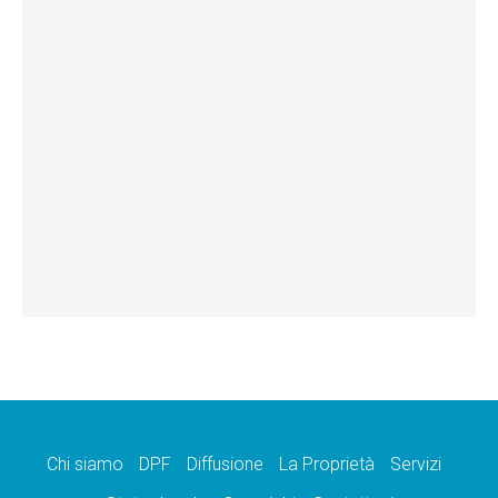
Chi siamo
DPF
Diffusione
La Proprietà
Servizi