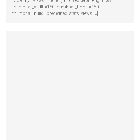
order_by='views' title_length=68 excerpt_length=68
thumbnail_width=150 thumbnail_height=150
thumbnail_build='predefined' stats_views=0]