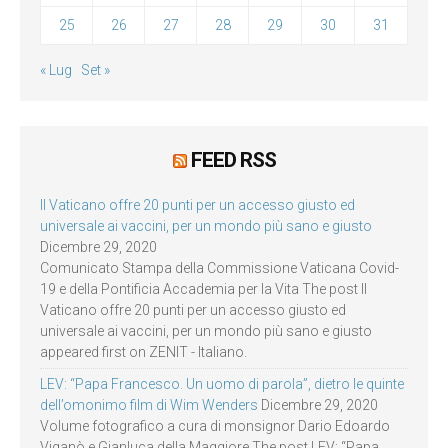
25
26
27
28
29
30
31
« Lug
Set »
FEED RSS
Il Vaticano offre 20 punti per un accesso giusto ed
universale ai vaccini, per un mondo più sano e giusto
Dicembre 29, 2020
Comunicato Stampa della Commissione Vaticana Covid-
19 e della Pontificia Accademia per la Vita The post Il
Vaticano offre 20 punti per un accesso giusto ed
universale ai vaccini, per un mondo più sano e giusto
appeared first on ZENIT - Italiano.
LEV: “Papa Francesco. Un uomo di parola”, dietro le quinte
dell’omonimo film di Wim Wenders
Dicembre 29, 2020
Volume fotografico a cura di monsignor Dario Edoardo
Viganò e Gianluca della Maggiore The post LEV: “Papa