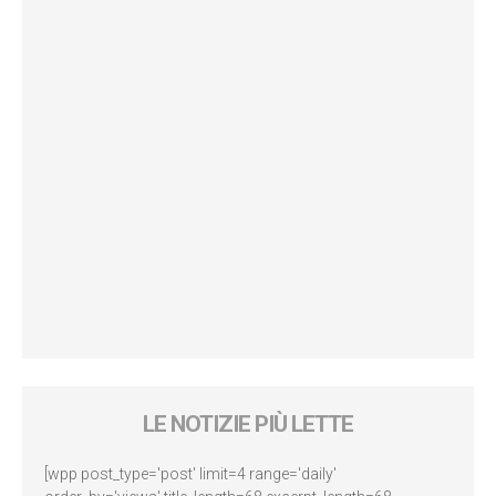
LE NOTIZIE PIÙ LETTE
[wpp post_type='post' limit=4 range='daily'