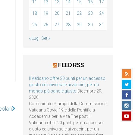
11
12
13
14
15
16
17
18
19
20
21
22
23
24
25
26
27
28
29
30
31
« Lug
Set »
FEED RSS
Il Vaticano offre 20 punti per un accesso
giusto ed universale ai vaccini, per un
mondo più sano e giusto
Dicembre 29,
2020
Comunicato Stampa della Commissione
colari
Vaticana Covid-19 e della Pontificia
Accademia per la Vita The post Il
Vaticano offre 20 punti per un accesso
giusto ed universale ai vaccini, per un