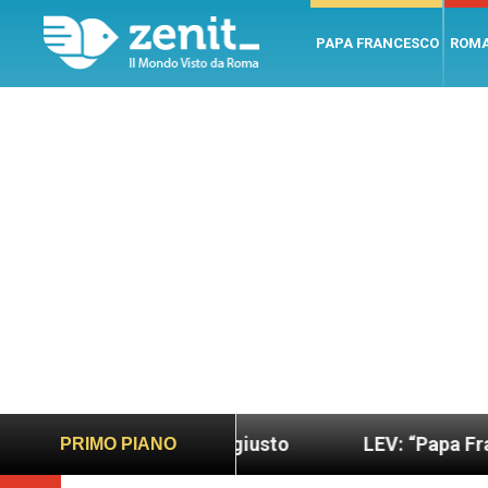
PAPA FRANCESCO
ROM
ndo più sano e giusto
LEV: “Papa Francesco. Un
PRIMO PIANO