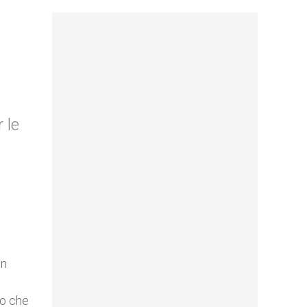
 le
un
ro che