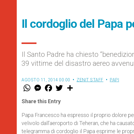
Il cordoglio del Papa pe
Il Santo Padre ha chiesto “benedizion
39 vittime del disastro aereo avven
AGOSTO 11, 2014 00:00
ZENIT STAFF
PAPI
W
M
F
T
S
h
e
a
w
h
a
s
c
i
a
t
s
e
t
r
Share this Entry
s
e
b
t
e
A
n
o
e
p
g
o
r
Papa Francesco ha espresso il proprio dolore per 
p
e
k
velivolo dall’aeroporto di Teheran, che ha causato
r
telegramma di cordoglio il Papa esprime le propri