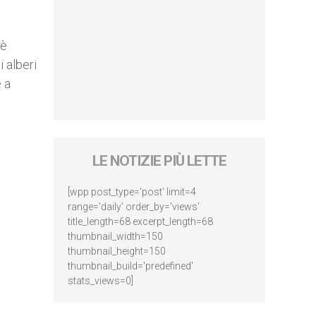
 è
i alberi
 a
LE NOTIZIE PIÙ LETTE
[wpp post_type='post' limit=4
range='daily' order_by='views'
title_length=68 excerpt_length=68
thumbnail_width=150
thumbnail_height=150
thumbnail_build='predefined'
stats_views=0]