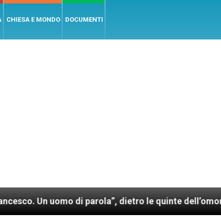
A
CHIESA E MONDO
DOCUMENTI
 uomo di parola”, dietro le quinte dell’omonimo film 