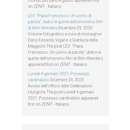
mondo più sano e giusto appeared first
on ZENIT - Italiano.
LEV: “Papa Francesco. Un uomo di
parola”, dietro le quinte dell’omonimo film
di Wim Wenders
Dicembre 29, 2020
Volume fotografico a cura di monsignor
Dario Edoardo Viganò e Gianluca della
Maggiore The post LEV: “Papa
Francesco. Un uomo di parola”, dietro le
quinte dell’omonimo film di Wim Wenders
appeared first on ZENIT - Italiano.
Lunedì 4 gennaio 2021: Possesso
cardinalizio
Dicembre 29, 2020
Avviso dell’Ufficio delle Celebrazioni
Liturgiche The post Lunedì 4 gennaio
2021: Possesso cardinalizio appeared
first on ZENIT - Italiano.