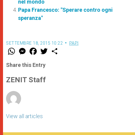
nel mondo
Papa Francesco: "Sperare contro ogni
speranza"
SETTEMBRE 18, 2015 10:22
PAPI
W
M
F
T
S
h
e
a
w
h
a
s
c
i
a
t
s
e
t
r
Share this Entry
s
e
b
t
e
A
n
o
e
p
g
o
r
ZENIT Staff
p
e
k
r
View all articles