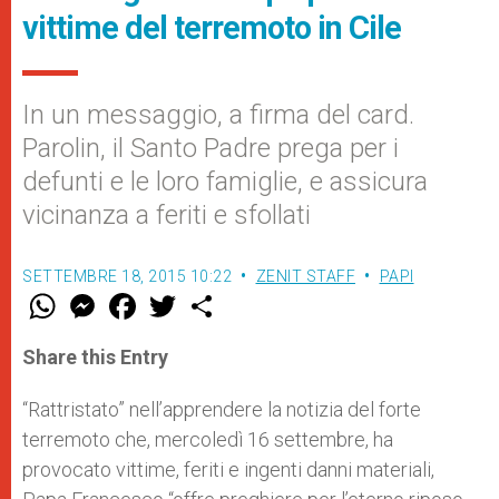
vittime del terremoto in Cile
In un messaggio, a firma del card.
Parolin, il Santo Padre prega per i
defunti e le loro famiglie, e assicura
vicinanza a feriti e sfollati
SETTEMBRE 18, 2015 10:22
ZENIT STAFF
PAPI
W
M
F
T
S
h
e
a
w
h
a
s
c
i
a
t
s
e
t
r
Share this Entry
s
e
b
t
e
A
n
o
e
p
g
o
r
“Rattristato” nell’apprendere la notizia del forte
p
e
k
terremoto che, mercoledì 16 settembre, ha
r
provocato vittime, feriti e ingenti danni materiali,