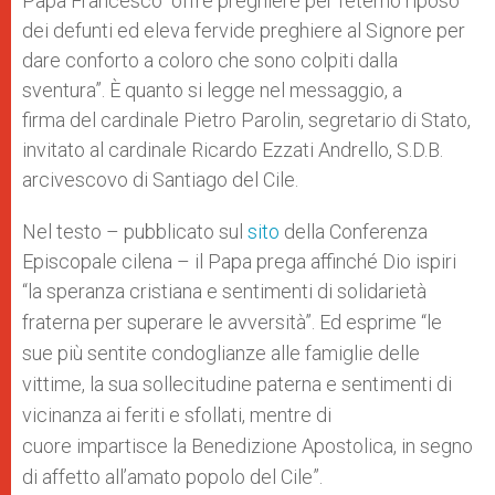
Papa Francesco “offre preghiere per l’eterno riposo
dei defunti ed eleva fervide preghiere al Signore per
dare conforto a coloro che sono colpiti dalla
sventura”. È quanto si legge nel messaggio, a
firma del cardinale Pietro Parolin, segretario di Stato,
invitato al cardinale Ricardo Ezzati Andrello, S.D.B.
arcivescovo di Santiago del Cile.
Nel testo – pubblicato sul
sito
della Conferenza
Episcopale cilena – il Papa prega affinché Dio ispiri
“la speranza cristiana e sentimenti di solidarietà
fraterna per superare le avversità”. Ed
esprime “le
sue più sentite condoglianze alle famiglie delle
vittime, la sua sollecitudine paterna e sentimenti di
vicinanza ai feriti e sfollati, mentre di
cuore impartisce la Benedizione Apostolica, in segno
di affetto all’amato popolo del Cile”.