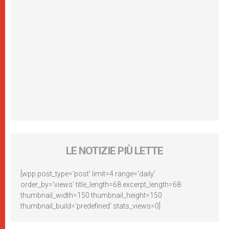
LE NOTIZIE PIÙ LETTE
[wpp post_type='post' limit=4 range='daily'
order_by='views' title_length=68 excerpt_length=68
thumbnail_width=150 thumbnail_height=150
thumbnail_build='predefined' stats_views=0]