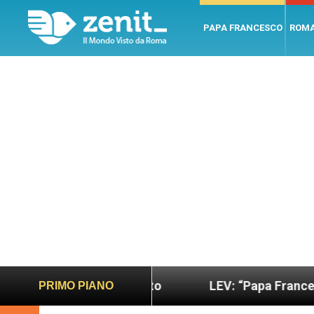
PAPA FRANCESCO
ROM
più sano e giusto
LEV: “Papa Francesco. Un uom
PRIMO PIANO