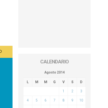
CALENDARIO
Agosto 2014
L
M
M
G
V
S
D
1
2
3
4
5
6
7
8
9
10