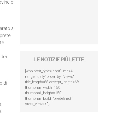
ovine e
e
arato a
iprete
ete
 dei
LE NOTIZIE PIÙ LETTE
[wpp post_type='post' limit=4
range='daily' order_by='views'
title_length=68 excerpt_length=68
o di
thumbnail_width=150
thumbnail_height=150
thumbnail_build='predefined'
è
stats_views=0]
a.