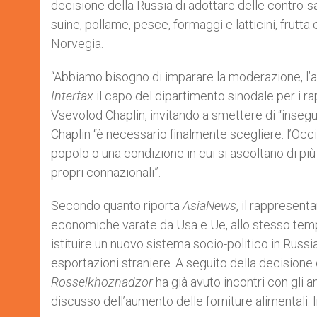
decisione della Russia di adottare delle contro-sa
r
suine, pollame, pesce, formaggi e latticini, frutta
Norvegia.
“Abbiamo bisogno di imparare la moderazione, l’au
Interfax
il capo del dipartimento sinodale per i ra
Vsevolod Chaplin, invitando a smettere di “insegu
Chaplin “è necessario finalmente scegliere: l’Occi
popolo o una condizione in cui si ascoltano di più
propri connazionali”.
Secondo quanto riporta
AsiaNews
, il rappresent
economiche varate da Usa e Ue, allo stesso tem
istituire un nuovo sistema socio-politico in Russi
esportazioni straniere. A seguito della decisione
Rosselkhoznadzor
ha già avuto incontri con gli a
discusso dell’aumento delle forniture alimentali. I