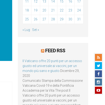
11
12
13
14
15
16
17
18
19
20
21
22
23
24
25
26
27
28
29
30
31
« Lug
Set »
FEED RSS
Il Vaticano offre 20 punti per un accesso
giusto ed universale ai vaccini, per un
mondo più sano e giusto
Dicembre 29,
2020
Comunicato Stampa della Commissione
Vaticana Covid-19 e della Pontificia
Accademia per la Vita The post Il
Vaticano offre 20 punti per un accesso
giusto ed universale ai vaccini, per un