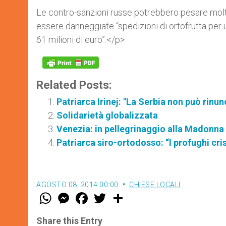
Le contro-sanzioni russe potrebbero pesare molto
essere danneggiate “spedizioni di ortofrutta per un
61 milioni di euro”.</p>
Related Posts:
Patriarca Irinej: "La Serbia non può rinun
Solidarietà globalizzata
Venezia: in pellegrinaggio alla Madonna 
Patriarca siro-ortodosso: “I profughi cris
AGOSTO 08, 2014 00:00
CHIESE LOCALI
W
M
F
T
S
h
e
a
w
h
a
s
c
i
a
t
s
e
t
r
Share this Entry