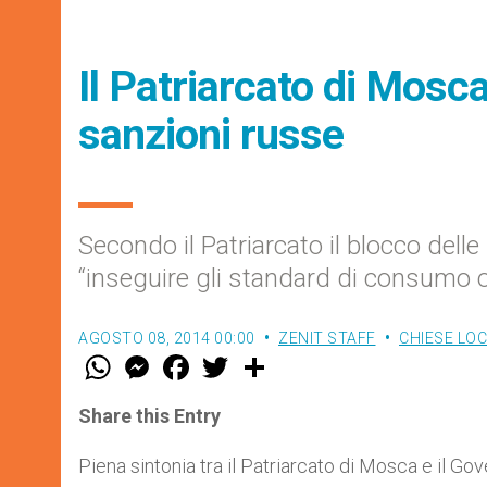
Il Patriarcato di Mosca
sanzioni russe
Secondo il Patriarcato il blocco dell
“inseguire gli standard di consumo o
AGOSTO 08, 2014 00:00
ZENIT STAFF
CHIESE LOC
W
M
F
T
S
h
e
a
w
h
a
s
c
i
a
t
s
e
t
r
Share this Entry
s
e
b
t
e
A
n
o
e
p
g
o
r
Piena sintonia tra il Patriarcato di Mosca e il Gov
p
e
k