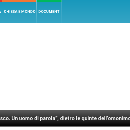
A
CHIESA E MONDO
DOCUMENTI
o di parola”, dietro le quinte dell’omonimo film di W