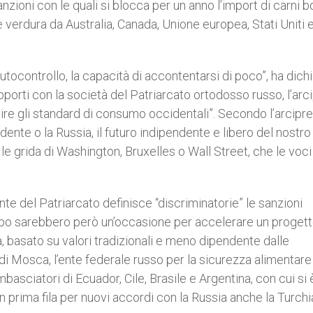
nzioni con le quali si blocca per un anno l’import di carni b
 e verdura da Australia, Canada, Unione europea, Stati Uniti 
tocontrollo, la capacità di accontentarsi di poco”, ha dichi
pporti con la società del Patriarcato ortodosso russo, l’arc
ire gli standard di consumo occidentali”. Secondo l’arcipr
dente o la Russia, il futuro indipendente e libero del nostro
 le grida di Washington, Bruxelles o Wall Street, che le voci
ante del Patriarcato definisce “discriminatorie” le sanzioni
po sarebbero però un’occasione per accelerare un progett
a, basato su valori tradizionali e meno dipendente dalle
 di Mosca, l’ente federale russo per la sicurezza alimentare
mbasciatori di Ecuador, Cile, Brasile e Argentina, con cui si 
n prima fila per nuovi accordi con la Russia anche la Turchi