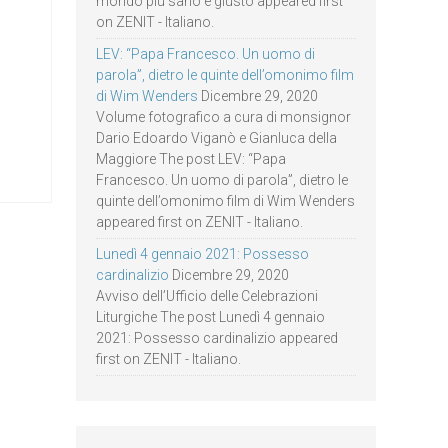
mondo più sano e giusto appeared first
on ZENIT - Italiano.
LEV: “Papa Francesco. Un uomo di
parola”, dietro le quinte dell’omonimo film
di Wim Wenders
Dicembre 29, 2020
Volume fotografico a cura di monsignor
Dario Edoardo Viganò e Gianluca della
Maggiore The post LEV: “Papa
Francesco. Un uomo di parola”, dietro le
quinte dell’omonimo film di Wim Wenders
appeared first on ZENIT - Italiano.
Lunedì 4 gennaio 2021: Possesso
cardinalizio
Dicembre 29, 2020
Avviso dell’Ufficio delle Celebrazioni
Liturgiche The post Lunedì 4 gennaio
2021: Possesso cardinalizio appeared
first on ZENIT - Italiano.