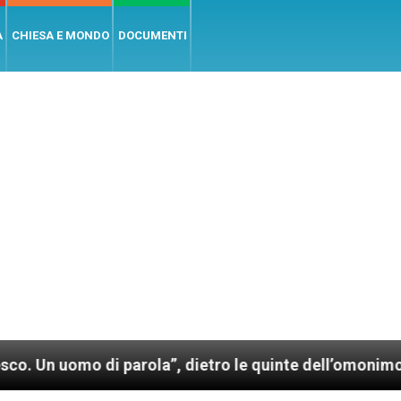
A
CHIESA E MONDO
DOCUMENTI
o di parola”, dietro le quinte dell’omonimo film di W