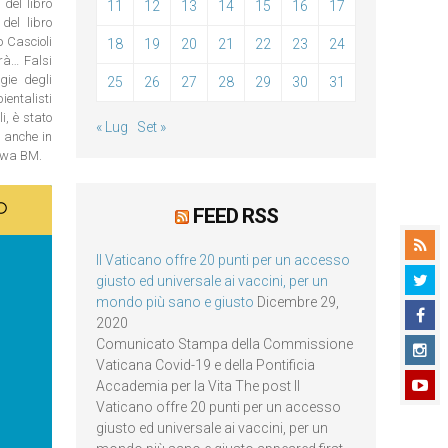
del libro
11
12
13
14
15
16
17
del libro
o Cascioli
18
19
20
21
22
23
24
rà… Falsi
gie degli
25
26
27
28
29
30
31
ientalisti
i, è stato
« Lug
Set »
 anche in
lawa BM.
FEED RSS
Il Vaticano offre 20 punti per un accesso
giusto ed universale ai vaccini, per un
mondo più sano e giusto
Dicembre 29,
2020
Comunicato Stampa della Commissione
Vaticana Covid-19 e della Pontificia
Accademia per la Vita The post Il
Vaticano offre 20 punti per un accesso
giusto ed universale ai vaccini, per un