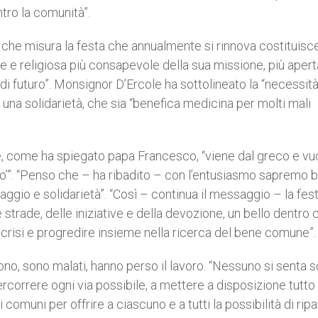
tro la comunità”.
 che misura la festa che annualmente si rinnova costituisc
e e religiosa più consapevole della sua missione, più apert
 di futuro”. Monsignor D’Ercole ha sottolineato la “necessità
 una solidarietà, che sia “benefica medicina per molti mali
che, come ha spiegato papa Francesco, “viene dal greco e vuo
io’”. “Penso che – ha ribadito – con l’entusiasmo sapremo 
aggio e solidarietà”. “Così – continua il messaggio – la fest
le strade, delle iniziative e della devozione, un bello dentro
la crisi e progredire insieme nella ricerca del bene comune”.
no, sono malati, hanno perso il lavoro. “Nessuno si senta so
ercorrere ogni via possibile, a mettere a disposizione tutto
comuni per offrire a ciascuno e a tutti la possibilità di ripa