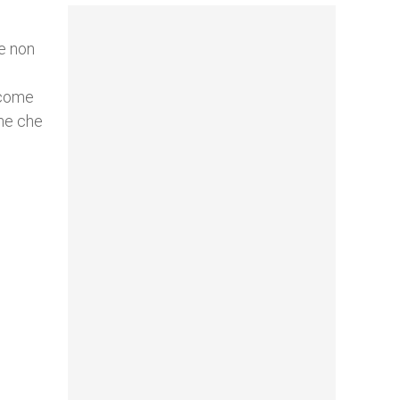
he non
u come
one che