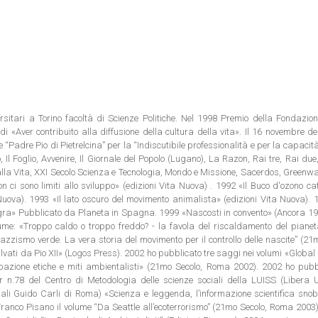
rsitari a Torino facoltà di Scienze Politiche. Nel 1998 Premio della Fondazion
i «Aver contribuito alla diffusione della cultura della vita». Il 16 novembre d
e “Padre Pio di Pietrelcina” per la “Indiscutibile professionalità e per la capacit
 Il Foglio, Avvenire, Il Giornale del Popolo (Lugano), La Razon, Rai tre, Rai due,
 alla Vita, XXI Secolo Scienza e Tecnologia, Mondo e Missione, Sacerdos, Green
n ci sono limiti allo sviluppo» (edizioni Vita Nuova) . 1992 «Il Buco d'ozono ca
Nuova). 1993 «Il lato oscuro del movimento animalista» (edizioni Vita Nuova).
egra» Pubblicato da Planeta in Spagna. 1999 «Nascosti in convento» (Ancora 19
olume: «Troppo caldo o troppo freddo? - la favola del riscaldamento del piane
azzismo verde. La vera storia del movimento per il controllo delle nascite” (21
vati da Pio XII» (Logos Press). 2002 ho pubblicato tre saggi nei volumi «Global 
pazione etiche e miti ambientalisti» (21mo Secolo, Roma 2002). 2002 ho pubb
 n.78 del Centro di Metodologia delle scienze sociali della LUISS (Libera U
iali Guido Carli di Roma) «Scienza e leggenda, l’informazione scientifica sno
ranco Pisano il volume “Da Seattle all’ecoterrorismo” (21mo Secolo, Roma 2003