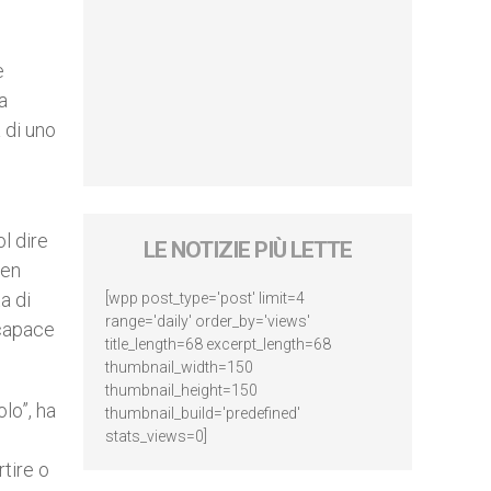
e
a
 di uno
l dire
LE NOTIZIE PIÙ LETTE
ben
a di
[wpp post_type='post' limit=4
range='daily' order_by='views'
 capace
title_length=68 excerpt_length=68
thumbnail_width=150
thumbnail_height=150
lo”, ha
thumbnail_build='predefined'
stats_views=0]
rtire o