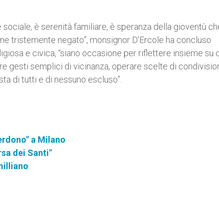
 sociale, è serenità familiare, è speranza della gioventù c
viene tristemente negato”, monsignor D’Ercole ha concluso
 religiosa e civica, “siano occasione per riflettere insieme s
e gesti semplici di vicinanza, operare scelte di condivisi
ta di tutti e di nessuno escluso”.
Perdono" a Milano
sa dei Santi"
milliano