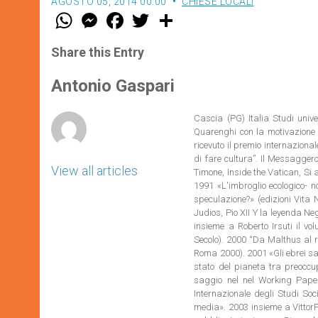
AGOSTO 05, 2014 00:00
CHIESE LOCALI
W
M
F
T
S
h
e
a
w
h
a
s
c
i
a
t
s
e
t
r
Share this Entry
s
e
b
t
e
A
n
o
e
p
g
o
r
Antonio Gaspari
p
e
k
r
Cascia (PG) Italia Studi unive
Quarenghi con la motivazione d
ricevuto il premio internazional
di fare cultura”. Il Messaggero,
View all articles
Timone, Inside the Vatican, Si
1991 «L'imbroglio ecologico- no
speculazione?» (edizioni Vita 
Judios, Pio XII Y la leyenda N
insieme a Roberto Irsuti il v
Secolo). 2000 “Da Malthus al r
Roma 2000). 2001 «Gli ebrei sal
stato del pianeta tra preoccu
saggio nel nel Working Paper
Internazionale degli Studi Soc
media». 2003 insieme a VittorF