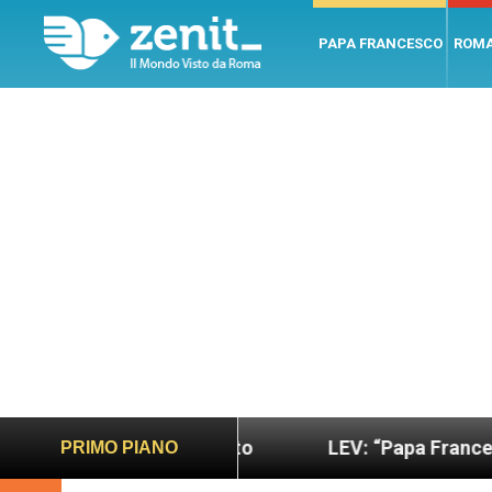
PAPA FRANCESCO
ROM
più sano e giusto
LEV: “Papa Francesco. Un uom
PRIMO PIANO