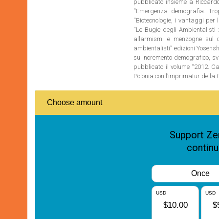
pubblicato insieme a Riccardo 
“Emergenza demografia. Troppi
“Biotecnologie, i vantaggi per
“Le Bugie degli Ambientalisti 
allarmismi e menzogne sul c
ambientalisti” edizioni Yosensh
su incremento demografico, svi
pubblicato il volume “2012. Ca
Polonia con l’imprimatur dell