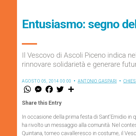
Entusiasmo: segno del
Il Vescovo di Ascoli Piceno indica ne
rinnovare solidarietà e generare futu
AGOSTO 05, 2014 00:00
ANTONIO GASPARI
CHIES
W
M
F
T
S
h
e
a
w
h
a
s
c
i
a
t
s
e
t
r
Share this Entry
s
e
b
t
e
A
n
o
e
p
g
o
r
In occasione della prima festa di Sant’Emidio in 
p
e
k
ha rivolto un messaggio alla comunità. Nel contes
r
Quintana, torneo cavalleresco in costume, il Vesc