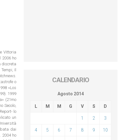
e Vittoria
el 2006 ho
à discreta
 Tempi, Il
watchnews.
CALENDARIO
tastrofe o
 1998 «Los
99). 1999
Agosto 2014
ta» (21mo
mo Secolo,
L
M
M
G
V
S
D
Report- lo
licato un
1
2
3
niversità
bbata dai
4
5
6
7
8
9
10
). 2004 ho