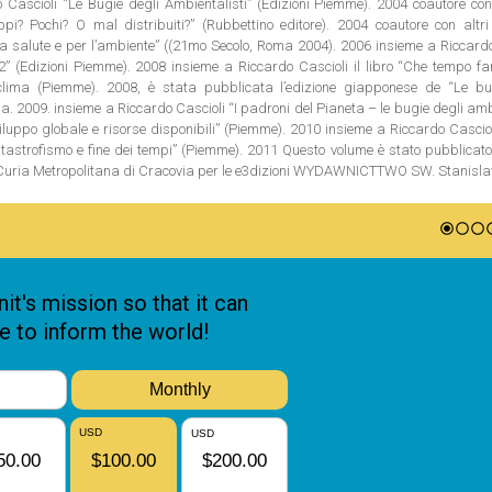
Cascioli “Le Bugie degli Ambientalisti” (Edizioni Piemme). 2004 coautore con 
? Pochi? O mal distribuiti?” (Rubbettino editore). 2004 coautore con altri 
 la salute e per l’ambiente” ((21mo Secolo, Roma 2004). 2006 insieme a Riccard
2” (Edizioni Piemme). 2008 insieme a Riccardo Cascioli il libro “Che tempo fa
lima (Piemme). 2008, è stata pubblicata l’edizione giapponese de “Le bu
a. 2009. insieme a Riccardo Cascioli “I padroni del Pianeta – le bugie degli amb
luppo globale e risorse disponibili” (Piemme). 2010 insieme a Riccardo Casciol
tastrofismo e fine dei tempi” (Piemme). 2011 Questo volume è stato pubblicato
a Curia Metropolitana di Cracovia per le e3dizioni WYDAWNICTTWO SW. Stanis