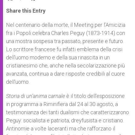
a
s
c
i
a
t
s
e
t
r
Share this Entry
s
e
b
t
e
A
n
o
e
p
g
o
r
Nel centenario della morte, il Meeting per l’Amicizia
p
e
k
fra i Popoli celebra Charles Peguy (1873-1914) con
r
una mostra sospesa tra passato, presente e futuro.
Lo scrittore francese fu infatti emblema della crisi
dell’uomo moderno e della sua rinascita in un
cristianesimo che, anche nella secolarizzazione più
avanzata, continua a dare risposte credibili al cuore
dell’uomo.
Storia di un’anima carnale
è il titolo dell’esposizione
in programma a Riminifiera dal 24 al 30 agosto, a
testimonianza dei tanti dualismi che caratterizzarono
Peguy: socialista e patriota, dreyfusista e cristiano.
Antinomie a volte laceranti ma che rafforzano il