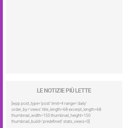
LE NOTIZIE PIÙ LETTE
[wpp post_type='post' limit=4 range='daily'
order_by='views' title_length=68 excerpt_length=68
thumbnail_width=150 thumbnail_height=150
thumbnail_build='predefined' stats_views=0]