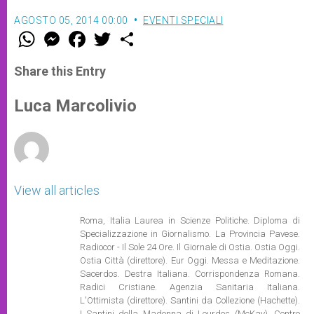
AGOSTO 05, 2014 00:00
EVENTI SPECIALI
W
M
F
T
S
h
e
a
w
h
a
s
c
i
a
t
s
e
t
r
Share this Entry
s
e
b
t
e
A
n
o
e
p
g
o
r
Luca Marcolivio
p
e
k
r
View all articles
Roma, Italia Laurea in Scienze Politiche. Diploma di
Specializzazione in Giornalismo. La Provincia Pavese.
Radiocor - Il Sole 24 Ore. Il Giornale di Ostia. Ostia Oggi.
Ostia Città (direttore). Eur Oggi. Messa e Meditazione.
Sacerdos. Destra Italiana. Corrispondenza Romana.
Radici Cristiane. Agenzia Sanitaria Italiana.
L'Ottimista (direttore). Santini da Collezione (Hachette).
I Santini della Madonna di Lourdes (McKay). Contro