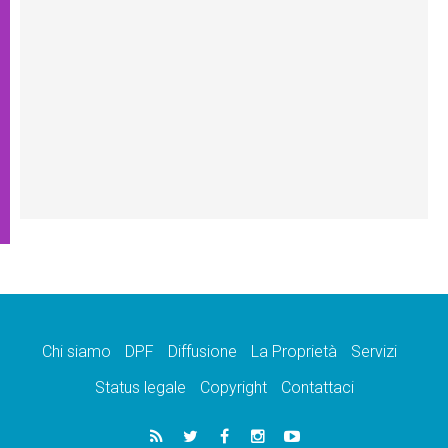
Chi siamo
DPF
Diffusione
La Proprietà
Servizi
Status legale
Copyright
Contattaci