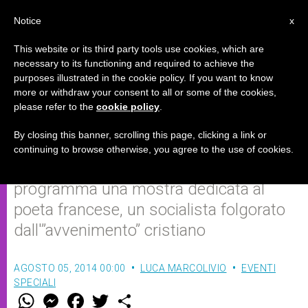
IT
Notice
x
This website or its third party tools use cookies, which are
necessary to its functioning and required to achieve the
purposes illustrated in the cookie policy. If you want to know
Charles Peguy: storia di un'anima
more or withdraw your consent to all or some of the cookies,
please refer to the
cookie policy
.
carnale
By closing this banner, scrolling this page, clicking a link or
continuing to browse otherwise, you agree to the use of cookies.
Al prossimo Meeting di Rimini è in
programma una mostra dedicata al
poeta francese, un socialista folgorato
dall'”avvenimento” cristiano
AGOSTO 05, 2014 00:00
LUCA MARCOLIVIO
EVENTI
SPECIALI
W
M
F
T
S
h
e
a
w
h