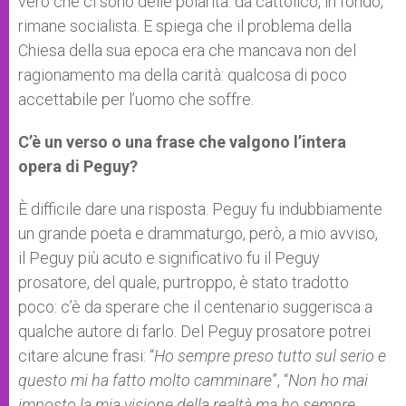
vero che ci sono delle polarità: da cattolico, in fondo,
rimane socialista. E spiega che il problema della
Chiesa della sua epoca era che mancava non del
ragionamento ma della carità: qualcosa di poco
accettabile per l’uomo che soffre.
C’è un verso o una frase che valgono l’intera
opera di Peguy?
È difficile dare una risposta. Peguy fu indubbiamente
un grande poeta e drammaturgo, però, a mio avviso,
il Peguy più acuto e significativo fu il Peguy
prosatore, del quale, purtroppo, è stato tradotto
poco: c’è da sperare che il centenario suggerisca a
qualche autore di farlo. Del Peguy prosatore potrei
citare alcune frasi: “
Ho sempre preso tutto sul serio e
questo mi ha fatto molto camminare
”, “
Non ho mai
imposto la mia visione della realtà ma ho sempre