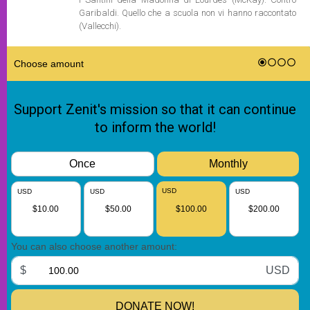
Garibaldi. Quello che a scuola non vi hanno raccontato
(Vallecchi).