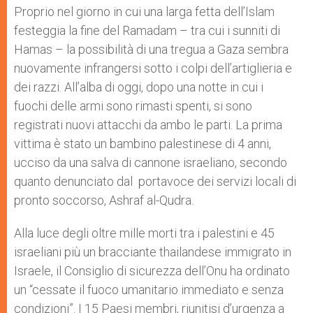
p
g
o
r
Proprio nel giorno in cui una larga fetta dell’Islam
p
e
k
festeggia la fine del Ramadam – tra cui i sunniti di
r
Hamas – la possibilità di una tregua a Gaza sembra
nuovamente infrangersi sotto i colpi dell’artiglieria e
dei razzi. All’alba di oggi, dopo una notte in cui i
fuochi delle armi sono rimasti spenti, si sono
registrati nuovi attacchi da ambo le parti. La prima
vittima è stato un bambino palestinese di 4 anni,
ucciso da una salva di cannone israeliano, secondo
quanto denunciato dal portavoce dei servizi locali di
pronto soccorso, Ashraf al-Qudra.
Alla luce degli oltre mille morti tra i palestini e 45
israeliani più un bracciante thailandese immigrato in
Israele, il Consiglio di sicurezza dell’Onu ha ordinato
un “cessate il fuoco umanitario immediato e senza
condizioni”. I 15 Paesi membri, riunitisi d’urgenza a