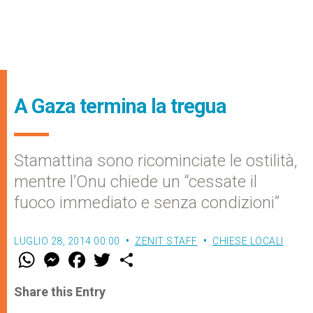
A Gaza termina la tregua
Stamattina sono ricominciate le ostilità,
mentre l’Onu chiede un “cessate il
fuoco immediato e senza condizioni”
LUGLIO 28, 2014 00:00
ZENIT STAFF
CHIESE LOCALI
W
M
F
T
S
h
e
a
w
h
a
s
c
i
a
t
s
e
t
r
Share this Entry
s
e
b
t
e
A
n
o
e