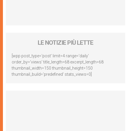
LE NOTIZIE PIÙ LETTE
[wpp post_type='post' limit=4 range='daily'
order_by='views' title_length=68 excerpt_length=68
thumbnail_width=150 thumbnail_height=150
thumbnail_build='predefined' stats_views=0]