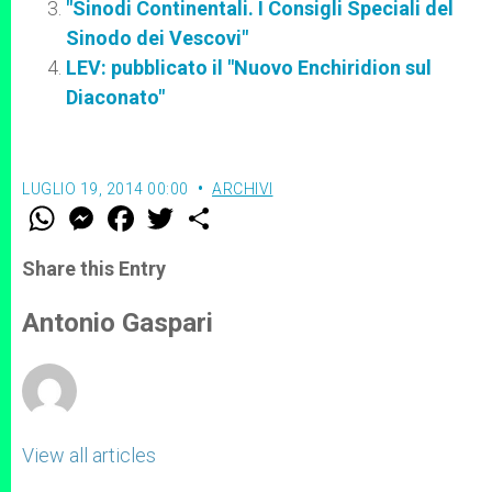
"Sinodi Continentali. I Consigli Speciali del
Sinodo dei Vescovi"
LEV: pubblicato il "Nuovo Enchiridion sul
Diaconato"
LUGLIO 19, 2014 00:00
ARCHIVI
W
M
F
T
S
h
e
a
w
h
a
s
c
i
a
t
s
e
t
r
Share this Entry
s
e
b
t
e
A
n
o
e
p
g
o
r
Antonio Gaspari
p
e
k
r
View all articles