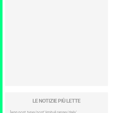
LE NOTIZIE PIÙ LETTE
[wpp post_type='post' limit=4 range='daily'