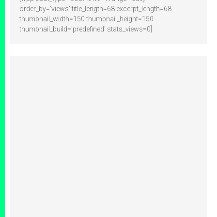
order_by='views' title_length=68 excerpt_length=68
thumbnail_width=150 thumbnail_height=150
thumbnail_build='predefined' stats_views=0]