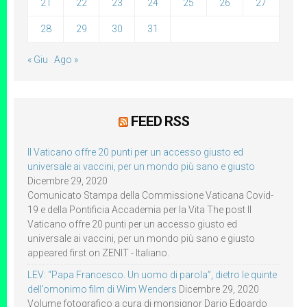
21
22
23
24
25
26
27
28
29
30
31
« Giu
Ago »
FEED RSS
Il Vaticano offre 20 punti per un accesso giusto ed
universale ai vaccini, per un mondo più sano e giusto
Dicembre 29, 2020
Comunicato Stampa della Commissione Vaticana Covid-
19 e della Pontificia Accademia per la Vita The post Il
Vaticano offre 20 punti per un accesso giusto ed
universale ai vaccini, per un mondo più sano e giusto
appeared first on ZENIT - Italiano.
LEV: “Papa Francesco. Un uomo di parola”, dietro le quinte
dell’omonimo film di Wim Wenders
Dicembre 29, 2020
Volume fotografico a cura di monsignor Dario Edoardo