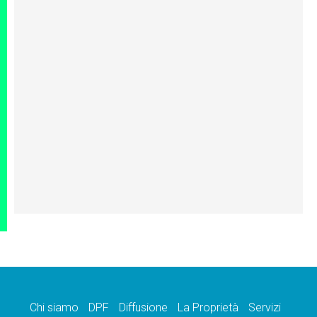
Chi siamo
DPF
Diffusione
La Proprietà
Servizi