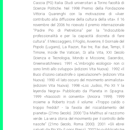
Cascia (PG) Italia Studi universitari a Torino facoltà di
Scienze Politiche. Nel 1998 Premio della Fondazione
Vittoria Quarenghi con la motivazione di «Aver
contribuito alla diffusione della cultura della vita». Il 16
novembre del 2006 ho ricevuto il premio internazionale
“Padre Pio di Pietrelcina” per la “Indiscutibile
professionalità e per la capacità discreta di fare
cultura”. Il Messaggero, Il Foglio, Avvenire, Il Giornale del
Popolo (Lugano), La Razon, Rai tre, Rai due, Tempi, Il
Timone, Inside the Vatican, Si alla Vita, XXI Secolo
Scienza e Tecnologia, Mondo e Missione, Sacerdos,
Greenwatchnews. 1991 «L'imbroglio ecologico- non ci
sono limiti allo sviluppo» (edizioni Vita Nuova) . 1992 «Il
Buco d'ozono catastrofe o speculazione?» (edizioni Vita
Nuova). 1993 «Il lato oscuro del movimento animalista»
(edizioni Vita Nuova). 1998 «Los Judios, Pio XII Y la
leyenda Negra» Pubblicato da Planeta in Spagna.
1999 «Nascosti in convento» (Ancora 1999). 1999
insieme a Roberto Irsuti il volume: «Troppo caldo o
troppo freddo? - la favola del riscaldamento del
pianeta» (21mo Secolo). 2000 “Da Malthus al razzismo
verde. La vera storia del movimento per il controllo delle
nascite” (21mo Secolo, Roma 2000). 2001 «Gli ebrei
salvati da Pio XII» (Logos Press). 2002 ho pubblicato tre