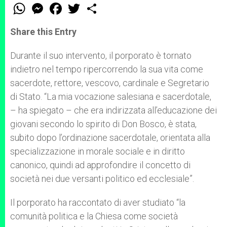
W
M
F
T
S
h
e
a
w
h
a
s
c
i
a
t
s
e
t
r
Share this Entry
s
e
b
t
e
A
n
o
e
p
g
o
r
Durante il suo intervento, il porporato è tornato
p
e
k
indietro nel tempo ripercorrendo la sua vita come
r
sacerdote, rettore, vescovo, cardinale e Segretario
di Stato. “La mia vocazione salesiana e sacerdotale,
– ha spiegato – che era indirizzata all’educazione dei
giovani secondo lo spirito di Don Bosco, è stata,
subito dopo l’ordinazione sacerdotale, orientata alla
specializzazione in morale sociale e in diritto
canonico, quindi ad approfondire il concetto di
società nei due versanti politico ed ecclesiale”.
Il porporato ha raccontato di aver studiato “la
comunità politica e la Chiesa come società