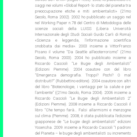
saggi nei volumi «Global Report- lo stato del pianeta tra
preoccupazione etiche e miti ambientalisti» (21mo
Secolo, Roma 2002). 2002 ho pubblicato un saggio nel
nel Working Paper n.78 del Centro di Metodologia delle
scienze sociali della LUISS (Libera Università
Internazionale degli Studi Sociali Guido Carli di Roma)
«Scienza e leggenda, l’informazione scientifica
snobbata dai media». 2003 insieme a VittorFranco
Pisano il volume “Da Seattle all’ecoterrorismo” (21mo
Secolo, Roma 2003). 2004 ho pubblicato insieme a
Riccardo Cascioli “Le Bugie degli Ambientalisti”
(Edizioni Piemme). 2004 coautore con del libro
“Emergenza demografia. Troppi? Pochi? O mal
distribuiti?” (Rubbettino editore). 2004 coautore con altri
del libro “Biotecnologie, i vantaggi per la salute e per
l’ambiente” ((21mo Secolo, Roma 2004). 2006 insieme a
Riccardo Cascioli “Le Bugie degli Ambientalisti 2”
(Edizioni Piemme). 2008 insieme a Riccardo Cascioli il
libro “Che tempo farà… Falsi allarmismi e menzogne
sul clima (Piemme). 2008, è stata pubblicata l’edizione
giapponese de “Le bugie degli ambientalisti” edizioni
Yosensha. 2009. insieme a Riccardo Cascioli “I padroni
del Pianeta – le bugie degli ambientalisti su incremento