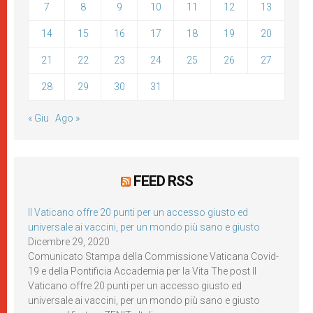
7
8
9
10
11
12
13
14
15
16
17
18
19
20
21
22
23
24
25
26
27
28
29
30
31
« Giu
Ago »
FEED RSS
Il Vaticano offre 20 punti per un accesso giusto ed
universale ai vaccini, per un mondo più sano e giusto
Dicembre 29, 2020
Comunicato Stampa della Commissione Vaticana Covid-
19 e della Pontificia Accademia per la Vita The post Il
Vaticano offre 20 punti per un accesso giusto ed
universale ai vaccini, per un mondo più sano e giusto