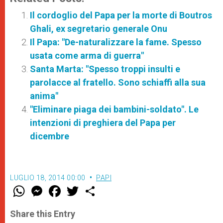
Il cordoglio del Papa per la morte di Boutros
Ghali, ex segretario generale Onu
Il Papa: "De-naturalizzare la fame. Spesso
usata come arma di guerra"
Santa Marta: "Spesso troppi insulti e
parolacce al fratello. Sono schiaffi alla sua
anima"
"Eliminare piaga dei bambini-soldato". Le
intenzioni di preghiera del Papa per
dicembre
LUGLIO 18, 2014 00:00
PAPI
W
M
F
T
S
h
e
a
w
h
a
s
c
i
a
t
s
e
t
r
Share this Entry
s
e
b
t
e