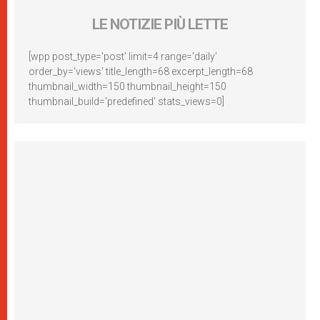
LE NOTIZIE PIÙ LETTE
[wpp post_type='post' limit=4 range='daily'
order_by='views' title_length=68 excerpt_length=68
thumbnail_width=150 thumbnail_height=150
thumbnail_build='predefined' stats_views=0]