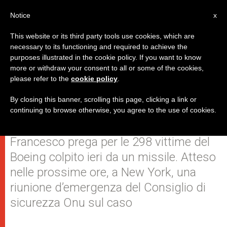
IT
Notice
x
This website or its third party tools use cookies, which are
necessary to its functioning and required to achieve the
purposes illustrated in the cookie policy. If you want to know
Il cordoglio del Santo Padre per
more or withdraw your consent to all or some of the cookies,
please refer to the
cookie policy
.
le vittime dell'aereo malese
abbattuto in est Ucraina
By closing this banner, scrolling this page, clicking a link or
continuing to browse otherwise, you agree to the use of cookies.
Francesco prega per le 298 vittime del
Boeing colpito ieri da un missile. Atteso
nelle prossime ore, a New York, una
riunione d’emergenza del Consiglio di
sicurezza Onu sul caso