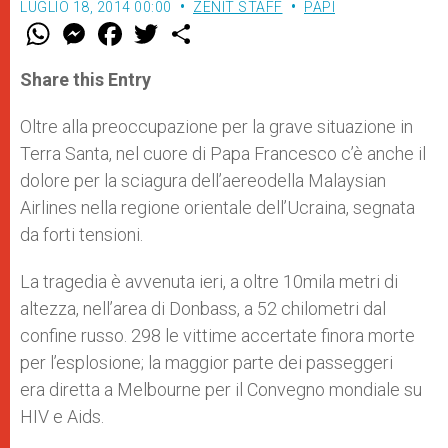
LUGLIO 18, 2014 00:00
ZENIT STAFF
PAPI
W
M
F
T
S
h
e
a
w
h
a
s
c
i
a
t
s
e
t
r
Share this Entry
s
e
b
t
e
A
n
o
e
p
g
o
r
Oltre alla preoccupazione per la grave situazione in
p
e
k
Terra Santa, nel cuore di Papa Francesco c’è anche il
r
dolore per la sciagura dell’aereodella Malaysian
Airlines nella regione orientale dell’Ucraina, segnata
da forti tensioni.
La tragedia è avvenuta ieri, a oltre 10mila metri di
altezza, nell’area di Donbass, a 52 chilometri dal
confine russo. 298 le vittime accertate finora morte
per l’esplosione; la maggior parte dei passeggeri
era diretta a Melbourne per il Convegno mondiale su
HIV e Aids.