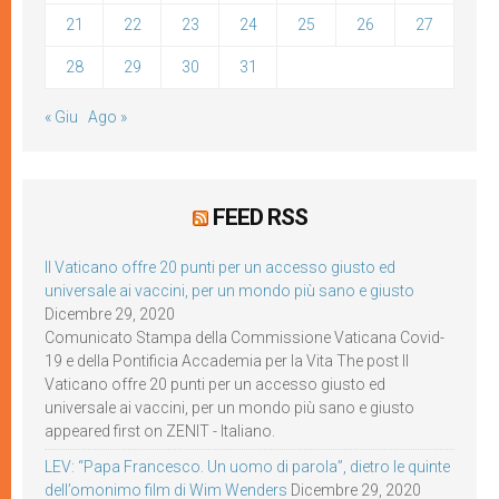
21
22
23
24
25
26
27
28
29
30
31
« Giu
Ago »
FEED RSS
Il Vaticano offre 20 punti per un accesso giusto ed
universale ai vaccini, per un mondo più sano e giusto
Dicembre 29, 2020
Comunicato Stampa della Commissione Vaticana Covid-
19 e della Pontificia Accademia per la Vita The post Il
Vaticano offre 20 punti per un accesso giusto ed
universale ai vaccini, per un mondo più sano e giusto
appeared first on ZENIT - Italiano.
LEV: “Papa Francesco. Un uomo di parola”, dietro le quinte
dell’omonimo film di Wim Wenders
Dicembre 29, 2020