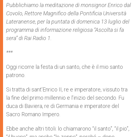
p
g
o
r
Pubblichiamo la meditazione di monsignor Enrico dal
p
e
k
Covolo, Rettore Magnifico della Pontificia Università
r
Lateranense, per la puntata di domenica 13 luglio del
programma di informazione religiosa “Ascolta si fa
sera” di Rai Radio 1.
***
Oggi ricorre la festa di un santo, che è il mio santo
patrono.
Si tratta di sant’Enrico II, re e imperatore, vissuto tra
la fine del primo millennio e l’inizio del secondo. Fu
duca di Baviera, re di Germania e imperatore del
Sacro Romano Impero.
Ebbe anche altri titoli: lo chiamarono “il santo”, “il pio”,
“il buono”, ma anche “lo zoppo”, perché – dopo