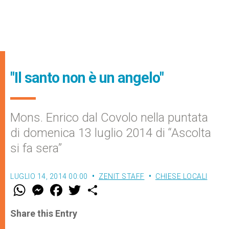
"Il santo non è un angelo"
Mons. Enrico dal Covolo nella puntata
di domenica 13 luglio 2014 di “Ascolta
si fa sera”
LUGLIO 14, 2014 00:00
ZENIT STAFF
CHIESE LOCALI
W
M
F
T
S
h
e
a
w
h
a
s
c
i
a
t
s
e
t
r
Share this Entry
s
e
b
t
e
A
n
o
e