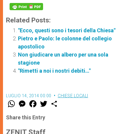
Related Posts:
"Ecco, questi sono i tesori della Chiesa"
Pietro e Paolo: le colonne del collegio
apostolico
Non giudicare un albero per una sola
stagione
"Rimetti a noi i nostri debiti…"
LUGLIO 14, 2014 00:00
CHIESE LOCALI
W
M
F
T
S
h
e
a
w
h
a
s
c
i
a
t
s
e
t
r
Share this Entry
s
e
b
t
e
A
n
o
e
p
g
o
r
ZENIT Staff