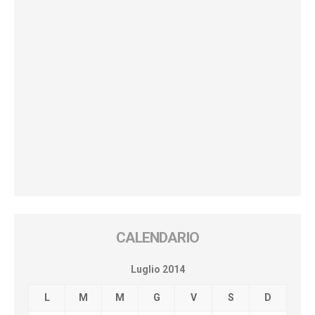
CALENDARIO
Luglio 2014
L
M
M
G
V
S
D