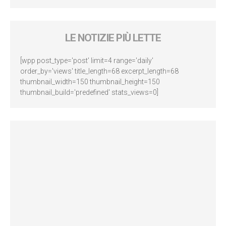
LE NOTIZIE PIÙ LETTE
[wpp post_type='post' limit=4 range='daily'
order_by='views' title_length=68 excerpt_length=68
thumbnail_width=150 thumbnail_height=150
thumbnail_build='predefined' stats_views=0]