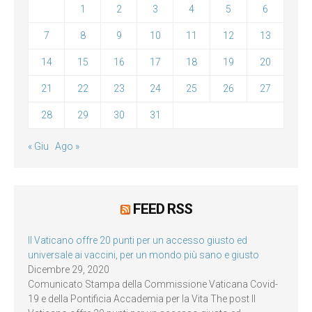
1
2
3
4
5
6
7
8
9
10
11
12
13
14
15
16
17
18
19
20
21
22
23
24
25
26
27
28
29
30
31
« Giu
Ago »
FEED RSS
Il Vaticano offre 20 punti per un accesso giusto ed
universale ai vaccini, per un mondo più sano e giusto
Dicembre 29, 2020
Comunicato Stampa della Commissione Vaticana Covid-
19 e della Pontificia Accademia per la Vita The post Il