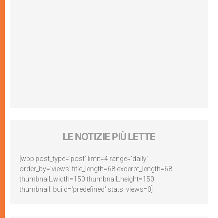
LE NOTIZIE PIÙ LETTE
[wpp post_type='post' limit=4 range='daily'
order_by='views' title_length=68 excerpt_length=68
thumbnail_width=150 thumbnail_height=150
thumbnail_build='predefined' stats_views=0]