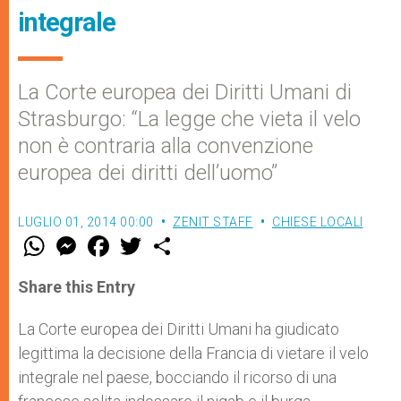
integrale
La Corte europea dei Diritti Umani di
Strasburgo: “La legge che vieta il velo
non è contraria alla convenzione
europea dei diritti dell’uomo”
LUGLIO 01, 2014 00:00
ZENIT STAFF
CHIESE LOCALI
W
M
F
T
S
h
e
a
w
h
a
s
c
i
a
t
s
e
t
r
Share this Entry
s
e
b
t
e
A
n
o
e
p
g
o
r
La Corte europea dei Diritti Umani ha giudicato
p
e
k
legittima la decisione della Francia di vietare il velo
r
integrale nel paese, bocciando il ricorso di una