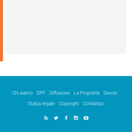
Chi siamo
DPF
Diffusione
La Proprietà
Servizi
Status legale
Copyright
Contattaci