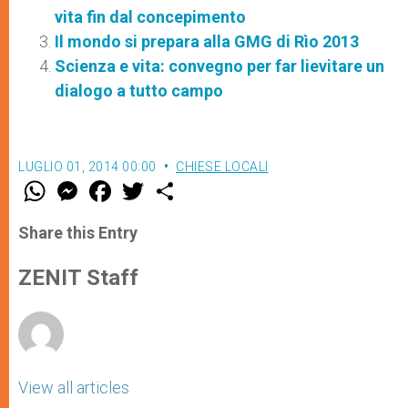
vita fin dal concepimento
Il mondo si prepara alla GMG di Rìo 2013
Scienza e vita: convegno per far lievitare un
dialogo a tutto campo
LUGLIO 01, 2014 00:00
CHIESE LOCALI
W
M
F
T
S
h
e
a
w
h
a
s
c
i
a
t
s
e
t
r
Share this Entry
s
e
b
t
e
A
n
o
e
p
g
o
r
ZENIT Staff
p
e
k
r
View all articles