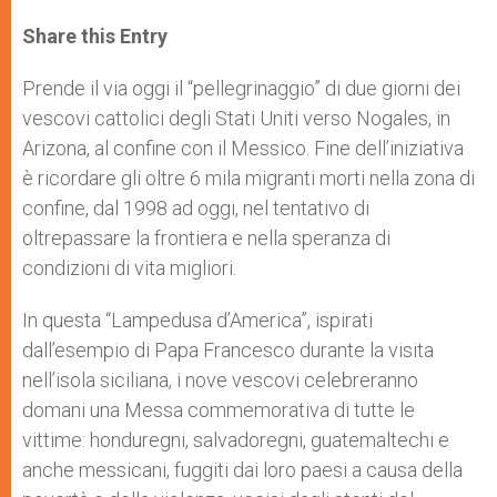
a
s
c
i
a
t
s
e
t
r
Share this Entry
s
e
b
t
e
A
n
o
e
p
g
o
r
Prende il via oggi il “pellegrinaggio” di due giorni dei
p
e
k
vescovi cattolici degli Stati Uniti verso Nogales, in
r
Arizona, al confine con il Messico. Fine dell’iniziativa
è ricordare gli oltre 6 mila migranti morti nella zona di
confine, dal 1998 ad oggi, nel tentativo di
oltrepassare la frontiera e nella speranza di
condizioni di vita migliori.
In questa “Lampedusa d’America”, ispirati
dall’esempio di Papa Francesco durante la visita
nell’isola siciliana, i nove vescovi celebreranno
domani una Messa commemorativa di tutte le
vittime: honduregni, salvadoregni, guatemaltechi e
anche messicani, fuggiti dai loro paesi a causa della