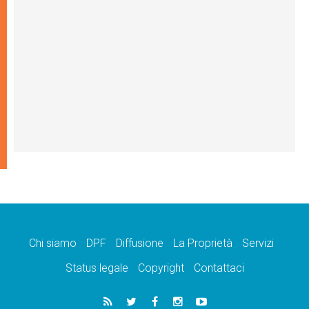
Chi siamo
DPF
Diffusione
La Proprietà
Servizi
Status legale
Copyright
Contattaci