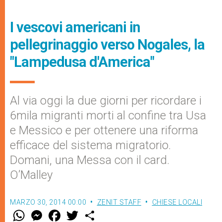
I vescovi americani in
pellegrinaggio verso Nogales, la
"Lampedusa d'America"
Al via oggi la due giorni per ricordare i
6mila migranti morti al confine tra Usa
e Messico e per ottenere una riforma
efficace del sistema migratorio.
Domani, una Messa con il card.
O’Malley
MARZO 30, 2014 00:00
ZENIT STAFF
CHIESE LOCALI
W
M
F
T
S
h
e
a
w
h