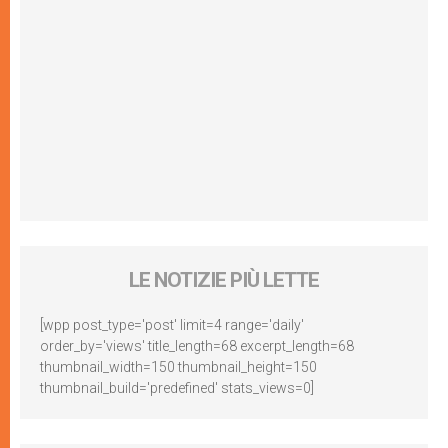
LE NOTIZIE PIÙ LETTE
[wpp post_type='post' limit=4 range='daily'
order_by='views' title_length=68 excerpt_length=68
thumbnail_width=150 thumbnail_height=150
thumbnail_build='predefined' stats_views=0]