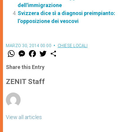
dell'immigrazione
Svizzera dice sì a diagnosi preimpianto:
l’opposizione dei vescovi
MARZO 30, 2014 00:00
CHIESE LOCALI
W
M
F
T
S
h
e
a
w
h
a
s
c
i
a
t
s
e
t
r
Share this Entry
s
e
b
t
e
A
n
o
e
p
g
o
r
ZENIT Staff
p
e
k
r
View all articles