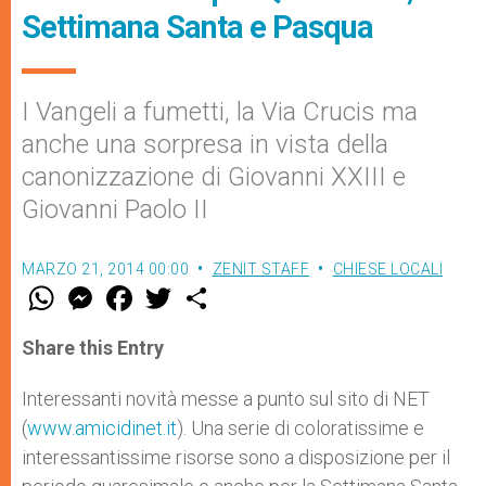
Settimana Santa e Pasqua
I Vangeli a fumetti, la Via Crucis ma
anche una sorpresa in vista della
canonizzazione di Giovanni XXIII e
Giovanni Paolo II
MARZO 21, 2014 00:00
ZENIT STAFF
CHIESE LOCALI
W
M
F
T
S
h
e
a
w
h
a
s
c
i
a
t
s
e
t
r
Share this Entry
s
e
b
t
e
A
n
o
e
p
g
o
r
Interessanti novità messe a punto sul sito di NET
p
e
k
(
www.amicidinet.it
r
). Una serie di coloratissime e
interessantissime risorse sono a disposizione per il