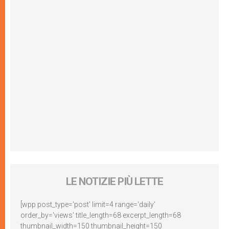
LE NOTIZIE PIÙ LETTE
[wpp post_type='post' limit=4 range='daily'
order_by='views' title_length=68 excerpt_length=68
thumbnail_width=150 thumbnail_height=150