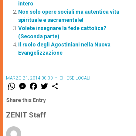
intero
Non solo opere sociali ma autentica vita
spirituale e sacramentale!
Volete insegnare la fede cattolica?
(Seconda parte)
Il ruolo degli Agostiniani nella Nuova
Evangelizzazione
MARZO 21, 2014 00:00
CHIESE LOCALI
W
M
F
T
S
h
e
a
w
h
a
s
c
i
a
t
s
e
t
r
Share this Entry
s
e
b
t
e
A
n
o
e
p
g
o
r
ZENIT Staff
p
e
k
r