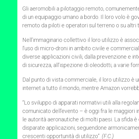
Gli aeromobili a pilotaggio remoto, comunemente n
di un equipaggio umano a bordo. Il loro volo è go
remoto da piloti e operatori sul terreno o su altri t
Nell’immaginario collettivo il loro utilizzo è assoc
l’uso di micro-droni in ambito civile e commercia
diverse applicazioni civili, dalla prevenzione e in
di sicurezza, all’ispezione di oleodotti, a varie fo
Dal punto di vista commerciale, il loro utilizzo 
internet a tutto il mondo, mentre Amazon vorrebbe 
“Lo sviluppo di apparati normativi utili alla rego
comunicato dell’evento – è oggi fra le maggiori 
le autorità aeronautiche di molti paesi. La sfida è 
disparate applicazioni, seguendone armonicament
crescenti opportunità di utilizzo”.
(F.C.)