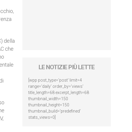
.
occhio,
renza
) della
NAC che
no
entale
LE NOTIZIE PIÙ LETTE
di
[wpp post_type='post' limit=4
range='daily' order_by='views'
title_length=68 excerpt_length=68
thumbnail_width=150
so
thumbnail_height=150
one
thumbnail_build='predefined'
stats_views=0]
V,