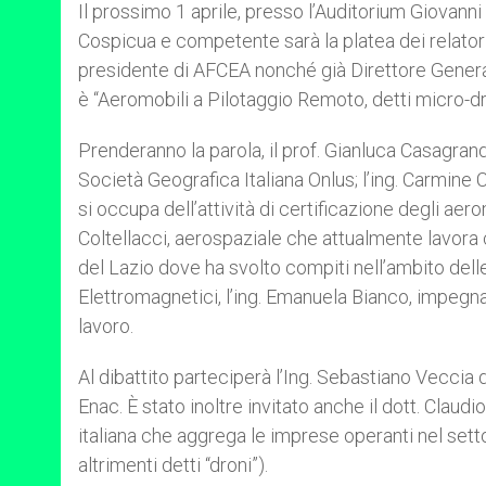
p
g
o
r
Il prossimo 1 aprile, presso l’Auditorium Giovanni 
p
e
k
Cospicua e competente sarà la platea dei relatori,
r
presidente di AFCEA nonché già Direttore Genera
è “Aeromobili a Pilotaggio Remoto, detti micro-d
Prenderanno la parola, il prof. Gianluca Casagra
Società Geografica Italiana Onlus; l’ing. Carmine 
si occupa dell’attività di certificazione degli aer
Coltellacci, aerospaziale che attualmente lavor
del Lazio dove ha svolto compiti nell’ambito delle
Elettromagnetici, l’ing. Emanuela Bianco, impegnat
lavoro.
Al dibattito parteciperà l’Ing. Sebastiano Vecci
Enac. È stato inoltre invitato anche il dott. Claud
italiana che aggrega le imprese operanti nel setto
altrimenti detti “droni”).