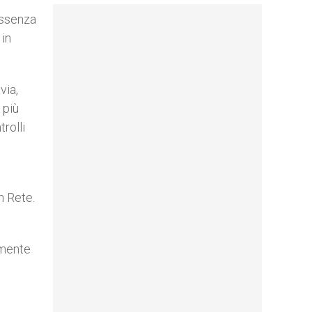
assenza
 in
via,
 più
rolli
n Rete.
amente