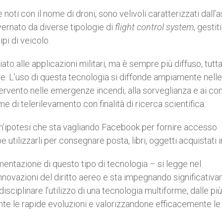
oti con il nome di droni, sono velivoli caratterizzati dall’
vernato da diverse tipologie di
flight control system
, gestiti
ipi di veicolo.
iato alle applicazioni militari, ma è sempre più diffuso, tutta
le. L’uso di questa tecnologia si diffonde ampiamente nelle
tervento nelle emergenze incendi, alla sorveglianza e ai cont
rme di telerilevamento con finalità di ricerca scientifica.
è un’ipotesi che sta vagliando Facebook per fornire accesso
utilizzarli per consegnare posta, libri, oggetti acquistati i
lamentazione di questo tipo di tecnologia – si legge nel
innovazioni del diritto aereo e sta impegnando significativ
disciplinare l’utilizzo di una tecnologia multiforme, dalle più
e le rapide evoluzioni e valorizzandone efficacemente le