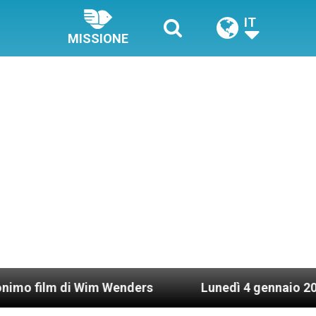
IT
MISSIONE
di Wim Wenders
Lunedì 4 gennaio 2021: Possess