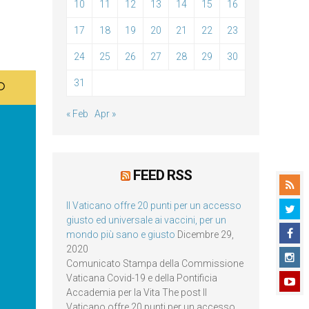
10
11
12
13
14
15
16
17
18
19
20
21
22
23
24
25
26
27
28
29
30
31
« Feb
Apr »
FEED RSS
Il Vaticano offre 20 punti per un accesso
giusto ed universale ai vaccini, per un
mondo più sano e giusto
Dicembre 29,
2020
Comunicato Stampa della Commissione
Vaticana Covid-19 e della Pontificia
Accademia per la Vita The post Il
Vaticano offre 20 punti per un accesso