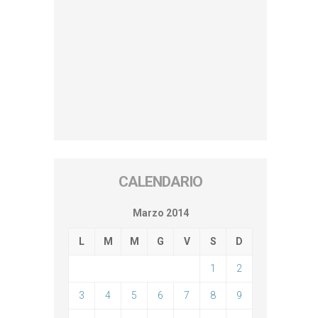
CALENDARIO
Marzo 2014
L
M
M
G
V
S
D
1
2
3
4
5
6
7
8
9