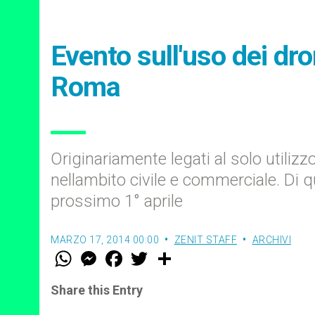
Evento sull'uso dei dro
Roma
Originariamente legati al solo utilizzo
nellambito civile e commerciale. Di q
prossimo 1° aprile
MARZO 17, 2014 00:00
ZENIT STAFF
ARCHIVI
W
M
F
T
S
h
e
a
w
h
a
s
c
i
a
t
s
e
t
r
Share this Entry
s
e
b
t
e
A
n
o
e