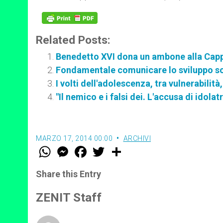
Related Posts:
Benedetto XVI dona un ambone alla Capp
Fondamentale comunicare lo sviluppo so
I volti dell'adolescenza, tra vulnerabilità,
"Il nemico e i falsi dei. L'accusa di idolat
MARZO 17, 2014 00:00
ARCHIVI
W
M
F
T
S
h
e
a
w
h
a
s
c
i
a
t
s
e
t
r
Share this Entry
s
e
b
t
e
A
n
o
e
p
g
o
r
ZENIT Staff
p
e
k
r