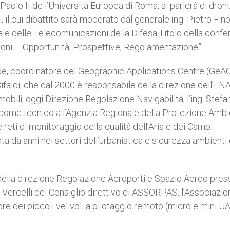
Paolo II dell’Università Europea di Roma, si parlerà di droni
 il cui dibattito sarà moderato dal generale ing. Pietro Fin
le delle Telecomunicazioni della Difesa.Titolo della confe
roni – Opportunità, Prospettive, Regolamentazione”.
nde, coordinatore del Geographic Applications Centre (GeAC
Cifaldi, che dal 2000 è responsabile della direzione dell’E
omobili, oggi Direzione Regolazione Navigabilità; l’ing. Stefa
a come tecnico all’Agenzia Regionale della Protezione Ambi
 reti di monitoraggio della qualità dell’Aria e dei Campi
a da anni nei settori dell’urbanistica e sicurezza ambienti 
a della direzione Regolazione Aeroporti e Spazio Aereo pres
io Vercelli del Consiglio direttivo di ASSORPAS, l’Associazi
re dei piccoli velivoli a pilotaggio remoto (micro e mini UA