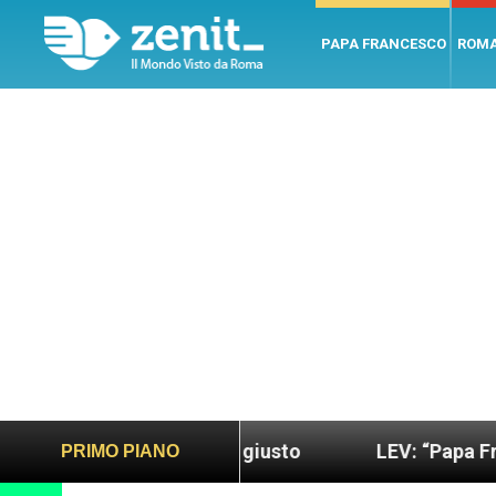
PAPA FRANCESCO
ROM
ondo più sano e giusto
LEV: “Papa Francesco. Un
PRIMO PIANO