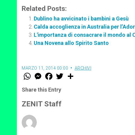
Related Posts:
Dublino ha avvicinato i bambini a Gesù
Calda accoglienza in Australia per l’Ado
L'importanza di consacrare il mondo al
Una Novena allo Spirito Santo
MARZO 11, 2014 00:00
ARCHIVI
W
M
F
T
S
h
e
a
w
h
a
s
c
i
a
t
s
e
t
r
Share this Entry
s
e
b
t
e
A
n
o
e
p
g
o
r
ZENIT Staff
p
e
k
r