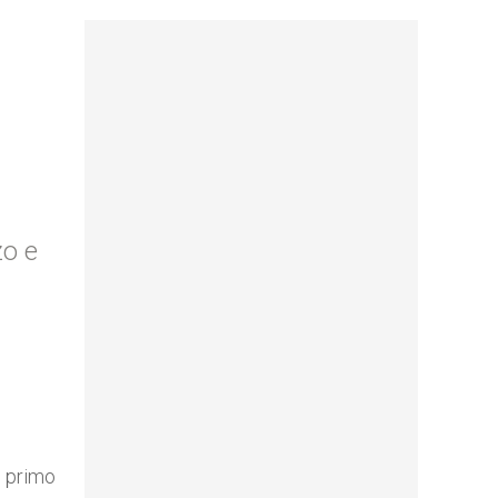
zo e
l primo