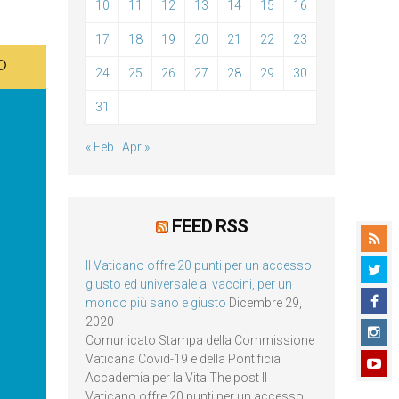
10
11
12
13
14
15
16
17
18
19
20
21
22
23
24
25
26
27
28
29
30
31
« Feb
Apr »
FEED RSS
Il Vaticano offre 20 punti per un accesso
giusto ed universale ai vaccini, per un
mondo più sano e giusto
Dicembre 29,
2020
Comunicato Stampa della Commissione
Vaticana Covid-19 e della Pontificia
Accademia per la Vita The post Il
Vaticano offre 20 punti per un accesso