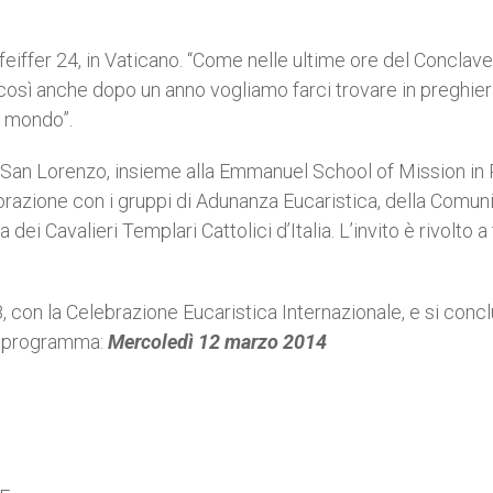
eiffer 24, in Vaticano. “Come nelle ultime ore del Conclave
sì anche dopo un anno vogliamo farci trovare in preghiera
l mondo”.
ro San Lorenzo, insieme alla Emmanuel School of Mission i
orazione con i gruppi di Adunanza Eucaristica, della Comun
 Cavalieri Templari Cattolici d’Italia. L’invito è rivolto a 
8, con la Celebrazione Eucaristica Internazionale, e si conc
el programma:
Mercoledì 12 marzo 2014