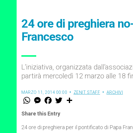
24 ore di preghiera no-
Francesco
L’iniziativa, organizzata dall’associ
partirà mercoledì 12 marzo alle 18 fi
MARZO 11, 2014 00:00
ZENIT STAFF
ARCHIVI
W
M
F
T
S
h
e
a
w
h
a
s
c
i
a
t
s
e
t
r
Share this Entry
s
e
b
t
e
A
n
o
e
p
g
o
r
24 ore di preghiera per il pontificato di Papa Fra
p
e
k