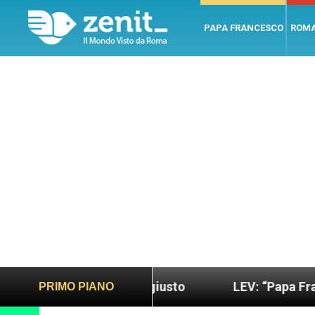
PAPA FRANCESCO
ROM
do più sano e giusto
LEV: “Papa Francesco. Un 
PRIMO PIANO