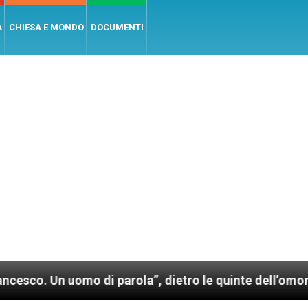
A
CHIESA E MONDO
DOCUMENTI
uomo di parola”, dietro le quinte dell’omonimo film d