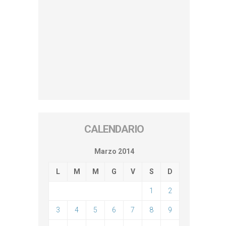
CALENDARIO
Marzo 2014
L
M
M
G
V
S
D
1
2
3
4
5
6
7
8
9