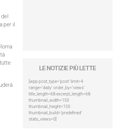
 del
 per il
n Roma
ità
tutte
LE NOTIZIE PIÙ LETTE
[wpp post_type='post' limit=4
luderà
range='daily' order_by='views'
title_length=68 excerpt_length=68
thumbnail_width=150
thumbnail_height=150
thumbnail_build='predefined'
stats_views=0]