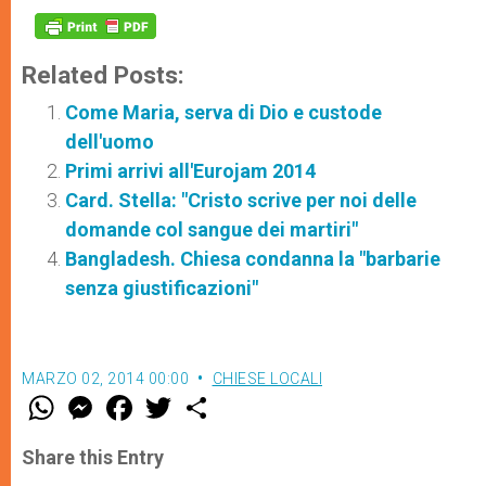
Related Posts:
Come Maria, serva di Dio e custode
dell'uomo
Primi arrivi all'Eurojam 2014
Card. Stella: "Cristo scrive per noi delle
domande col sangue dei martiri"
Bangladesh. Chiesa condanna la "barbarie
senza giustificazioni"
MARZO 02, 2014 00:00
CHIESE LOCALI
W
M
F
T
S
h
e
a
w
h
a
s
c
i
a
t
s
e
t
r
Share this Entry
s
e
b
t
e
A
n
o
e