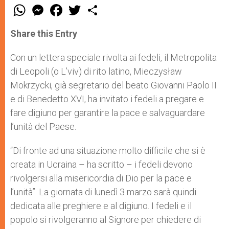
W
M
F
T
S
h
e
a
w
h
a
s
c
i
a
t
s
e
t
r
Share this Entry
s
e
b
t
e
A
n
o
e
p
g
o
r
Con un lettera speciale rivolta ai fedeli, il Metropolita
p
e
k
di Leopoli (o L’viv) di rito latino, Mieczysław
r
Mokrzycki, già segretario del beato Giovanni Paolo II
e di Benedetto XVI, ha invitato i fedeli a pregare e
fare digiuno per garantire la pace e salvaguardare
l’unità del Paese.
“Di fronte ad una situazione molto difficile che si è
creata in Ucraina – ha scritto – i fedeli devono
rivolgersi alla misericordia di Dio per la pace e
l’unità”. La giornata di lunedì 3 marzo sarà quindi
dedicata alle preghiere e al digiuno. I fedeli e il
popolo si rivolgeranno al Signore per chiedere di