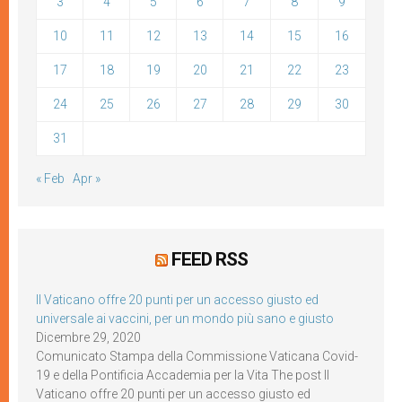
3
4
5
6
7
8
9
10
11
12
13
14
15
16
17
18
19
20
21
22
23
24
25
26
27
28
29
30
31
« Feb
Apr »
FEED RSS
Il Vaticano offre 20 punti per un accesso giusto ed
universale ai vaccini, per un mondo più sano e giusto
Dicembre 29, 2020
Comunicato Stampa della Commissione Vaticana Covid-
19 e della Pontificia Accademia per la Vita The post Il
Vaticano offre 20 punti per un accesso giusto ed