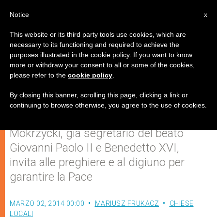
IT
Notice
x
This website or its third party tools use cookies, which are
necessary to its functioning and required to achieve the
purposes illustrated in the cookie policy. If you want to know
In Ucraina: preghiere e digiuno
more or withdraw your consent to all or some of the cookies,
please refer to the
cookie policy
.
per impedire la guerra
By closing this banner, scrolling this page, clicking a link or
continuing to browse otherwise, you agree to the use of cookies.
Il Metropolita di Leopoli, Mieczyslaw
Mokrzycki, già segretario del beato
Giovanni Paolo II e Benedetto XVI,
invita alle preghiere e al digiuno per
garantire la Pace
MARZO 02, 2014 00:00
MARIUSZ FRUKACZ
CHIESE
LOCALI