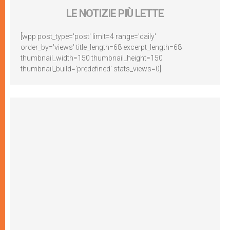
LE NOTIZIE PIÙ LETTE
[wpp post_type='post' limit=4 range='daily'
order_by='views' title_length=68 excerpt_length=68
thumbnail_width=150 thumbnail_height=150
thumbnail_build='predefined' stats_views=0]