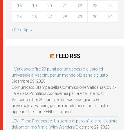
18
19
20
21
22
23
24
25
26
27
28
29
30
31
« Feb
Apr »
FEED RSS
Il Vaticano offre 20 punti per un accesso giusto ed
universale ai vaccini, per un mondo più sano e giusto
Dicembre 29, 2020
Comunicato Stampa della Commissione Vaticana Covid-
19 e della Pontificia Accademia per la Vita The post Il
Vaticano offre 20 punti per un accesso giusto ed
universale ai vaccini, per un mondo più sano e giusto
appeared first on ZENIT - Italiano.
LEV: “Papa Francesco. Un uomo di parola”, dietro le quinte
dell’omonimo film di Wim Wenders
Dicembre 29, 2020