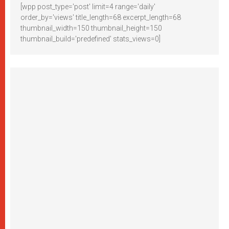
[wpp post_type='post' limit=4 range='daily'
order_by='views' title_length=68 excerpt_length=68
thumbnail_width=150 thumbnail_height=150
thumbnail_build='predefined' stats_views=0]