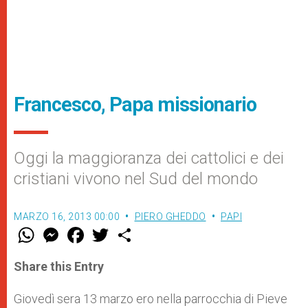
Francesco, Papa missionario
Oggi la maggioranza dei cattolici e dei
cristiani vivono nel Sud del mondo
MARZO 16, 2013 00:00
PIERO GHEDDO
PAPI
W
M
F
T
S
h
e
a
w
h
a
s
c
i
a
t
s
e
t
r
Share this Entry
s
e
b
t
e
A
n
o
e
p
g
o
r
Giovedì sera 13 marzo ero nella parrocchia di Pieve
p
e
k