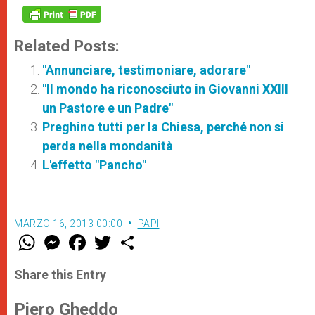
Related Posts:
"Annunciare, testimoniare, adorare"
"Il mondo ha riconosciuto in Giovanni XXIII
un Pastore e un Padre"
Preghino tutti per la Chiesa, perché non si
perda nella mondanità
L'effetto "Pancho"
MARZO 16, 2013 00:00
PAPI
W
M
F
T
S
h
e
a
w
h
a
s
c
i
a
t
s
e
t
r
Share this Entry
s
e
b
t
e
A
n
o
e
p
g
o
r
Piero Gheddo