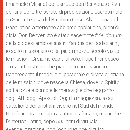
Emanuele (Milano) col parroco don Benvenuto Riva,
r
per una delle tre serate di predicazione quaresimale
su Santa Teresa del Bambino Gesù. Alla notizia del
Papa latino-americano abbiamo applaudito, pieni di
gioia. Don Benvenuto è stato sacerdote
fidei donum
della diocesi ambrosiana in Zambia per dodici anni,
io sono missionario e da più di mezzo secolo visito
le missioni. Ci siamo capiti al volo. Papa Francesco
ha caratteristiche che piacciono ai missionari.
Rappresenta il modello di pastorale e di vita cristiana
delle missioni dove nasce la Chiesa, dove lo Spirito
soffia forte e compie le meraviglie che leggiamo
negli Atti degli Apostoli. Oggi la maggioranza dei
cattolici e dei cristiani vivono nel Sud del mondo.
Non è ancora un Papa asiatico o africano, ma anche
l’America Latina, dopo 500 anni di virtuale
evangelizzazione, con l’occupazione di tutto il