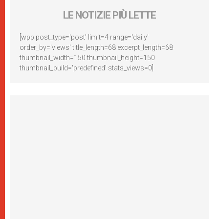
LE NOTIZIE PIÙ LETTE
[wpp post_type='post' limit=4 range='daily'
order_by='views' title_length=68 excerpt_length=68
thumbnail_width=150 thumbnail_height=150
thumbnail_build='predefined' stats_views=0]