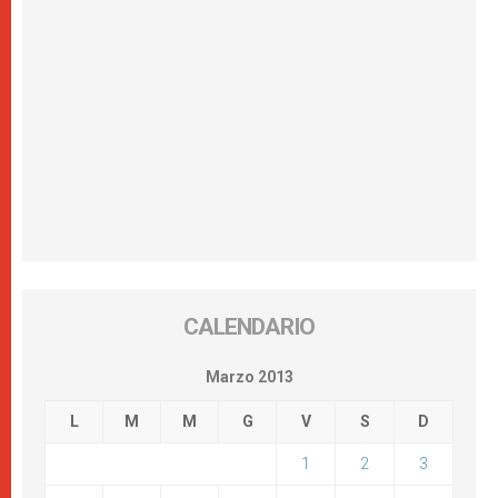
CALENDARIO
Marzo 2013
L
M
M
G
V
S
D
1
2
3