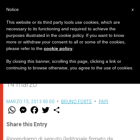
IT
Notice
x
This website or its third party tools use cookies, which are
necessary to its functioning and required to achieve the
purposes illustrated in the cookie policy. If you want to know
L'eterna giovinezza della Chiesa
more or withdraw your consent to all or some of the cookies,
please refer to the
cookie policy
.
By closing this banner, scrolling this page, clicking a link or
Editoriale di monsignor Bruno Forte
continuing to browse otherwise, you agree to the use of cookies.
pubblicato su “Il Sole 24 Ore” di giovedì
14 marzo
MARZO 15, 2013 00:00
BRUNO FORTE
PAPI
W
M
F
T
S
h
e
a
w
h
a
s
c
i
a
t
s
e
t
r
Share this Entry
s
e
b
t
e
A
n
o
e
p
g
o
r
Riprendiamo di seguito l’editoriale firmato da