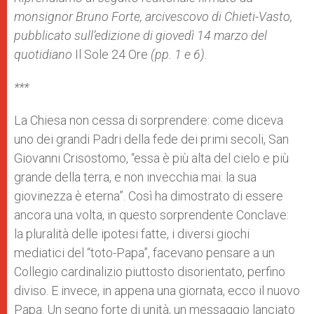
p
e
k
monsignor Bruno Forte, arcivescovo di Chieti-Vasto,
r
pubblicato sull’edizione di giovedì 14 marzo del
quotidiano
Il Sole 24 Ore
(pp. 1 e 6).
***
La Chiesa non cessa di sorprendere: come diceva
uno dei grandi Padri della fede dei primi secoli, San
Giovanni Crisostomo, “essa è più alta del cielo e più
grande della terra, e non invecchia mai: la sua
giovinezza è eterna”. Così ha dimostrato di essere
ancora una volta, in questo sorprendente Conclave:
la pluralità delle ipotesi fatte, i diversi giochi
mediatici del “toto-Papa”, facevano pensare a un
Collegio cardinalizio piuttosto disorientato, perfino
diviso. E invece, in appena una giornata, ecco il nuovo
Papa. Un segno forte di unità, un messaggio lanciato