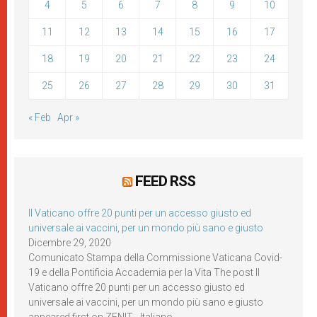
4
5
6
7
8
9
10
11
12
13
14
15
16
17
18
19
20
21
22
23
24
25
26
27
28
29
30
31
« Feb
Apr »
FEED RSS
Il Vaticano offre 20 punti per un accesso giusto ed
universale ai vaccini, per un mondo più sano e giusto
Dicembre 29, 2020
Comunicato Stampa della Commissione Vaticana Covid-
19 e della Pontificia Accademia per la Vita The post Il
Vaticano offre 20 punti per un accesso giusto ed
universale ai vaccini, per un mondo più sano e giusto