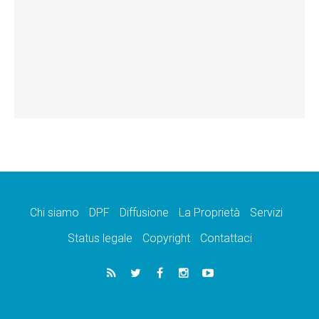
Chi siamo
DPF
Diffusione
La Proprietà
Servizi
Status legale
Copyright
Contattaci