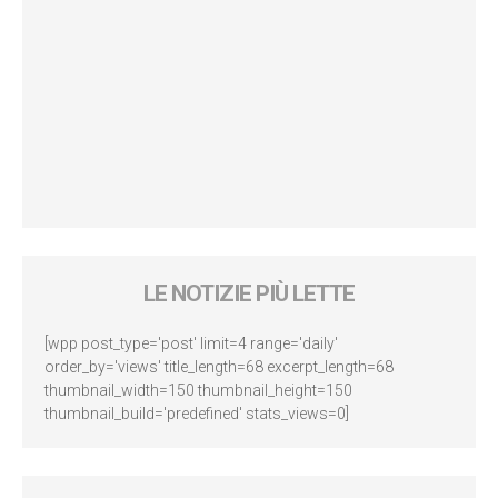
LE NOTIZIE PIÙ LETTE
[wpp post_type='post' limit=4 range='daily'
order_by='views' title_length=68 excerpt_length=68
thumbnail_width=150 thumbnail_height=150
thumbnail_build='predefined' stats_views=0]