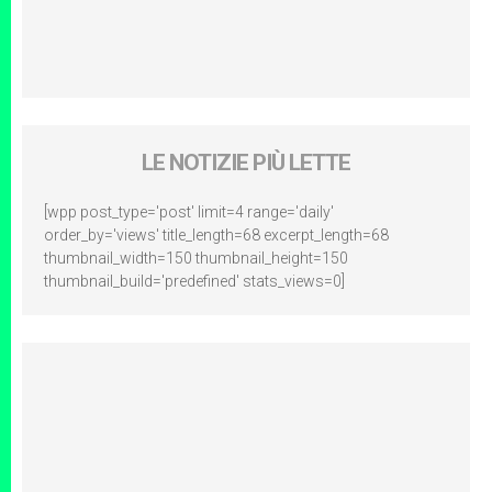
LE NOTIZIE PIÙ LETTE
[wpp post_type='post' limit=4 range='daily'
order_by='views' title_length=68 excerpt_length=68
thumbnail_width=150 thumbnail_height=150
thumbnail_build='predefined' stats_views=0]