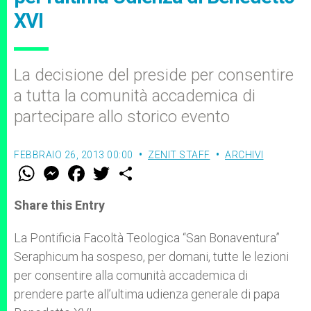
XVI
La decisione del preside per consentire
a tutta la comunità accademica di
partecipare allo storico evento
FEBBRAIO 26, 2013 00:00
ZENIT STAFF
ARCHIVI
W
M
F
T
S
h
e
a
w
h
a
s
c
i
a
t
s
e
t
r
Share this Entry
s
e
b
t
e
A
n
o
e
p
g
o
r
La Pontificia Facoltà Teologica “San Bonaventura”
p
e
k
Seraphicum ha sospeso, per domani, tutte le lezioni
r
per consentire alla comunità accademica di
prendere parte all’ultima udienza generale di papa