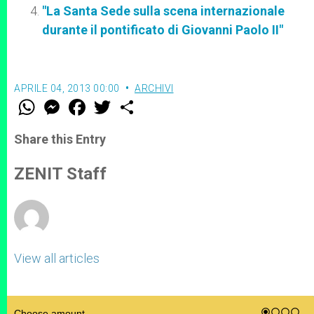
"La Santa Sede sulla scena internazionale
durante il pontificato di Giovanni Paolo II"
APRILE 04, 2013 00:00
ARCHIVI
W
M
F
T
S
h
e
a
w
h
a
s
c
i
a
t
s
e
t
r
Share this Entry
s
e
b
t
e
A
n
o
e
p
g
o
r
ZENIT Staff
p
e
k
r
View all articles