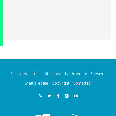
Chi siamo
DPF
Diffusione
La Proprietà
Servizi
Status legale
Copyright
Contattaci