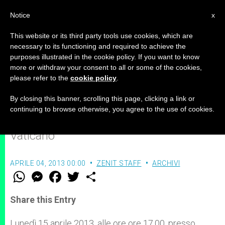
IT
Notice
x
This website or its third party tools use cookies, which are
necessary to its functioning and required to achieve the
purposes illustrated in the cookie policy. If you want to know
Il ministero dello storico
more or withdraw your consent to all or some of the cookies,
please refer to the
cookie policy
.
By closing this banner, scrolling this page, clicking a link or
Omaggio a padre Marcel Chappin, S.I.,
continuing to browse otherwise, you agree to the use of cookies.
vice-prefetto dell’Archivio Segreto
Vaticano
APRILE 04, 2013 00:00
ZENIT STAFF
ARCHIVI
W
M
F
T
S
h
e
a
w
h
a
s
c
i
a
t
s
e
t
r
Share this Entry
s
e
b
t
e
A
n
o
e
p
g
o
r
Lunedì 15 aprile 2013, alle ore ore 17.00, presso