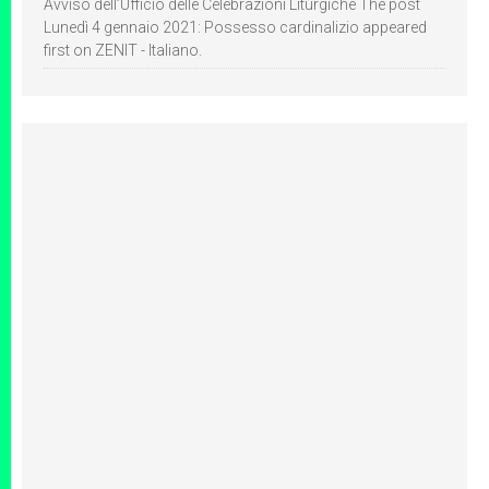
Avviso dell’Ufficio delle Celebrazioni Liturgiche The post
Lunedì 4 gennaio 2021: Possesso cardinalizio appeared
first on ZENIT - Italiano.