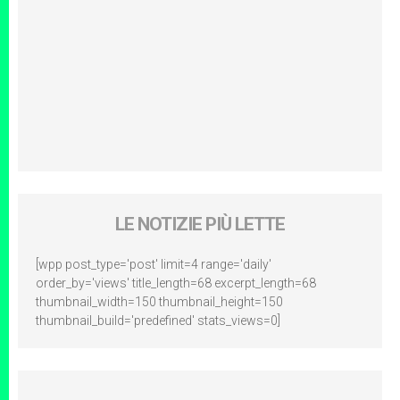
LE NOTIZIE PIÙ LETTE
[wpp post_type='post' limit=4 range='daily'
order_by='views' title_length=68 excerpt_length=68
thumbnail_width=150 thumbnail_height=150
thumbnail_build='predefined' stats_views=0]