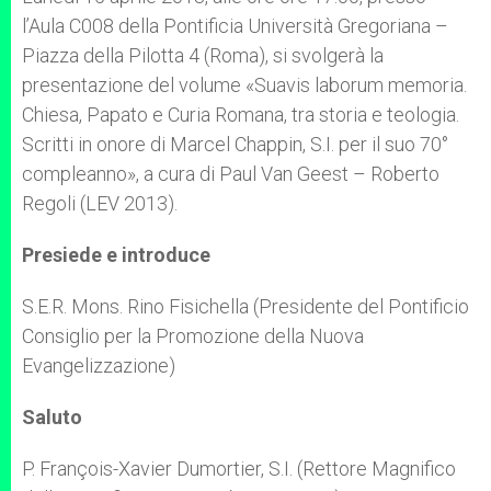
p
e
k
l’Aula C008 della Pontificia Università Gregoriana –
r
Piazza della Pilotta 4 (Roma), si svolgerà la
presentazione del volume «Suavis laborum memoria.
Chiesa, Papato e Curia Romana, tra storia e teologia.
Scritti in onore di Marcel Chappin, S.I. per il suo 70°
compleanno», a cura di Paul Van Geest – Roberto
Regoli (LEV 2013).
Presiede e introduce
S.E.R. Mons. Rino Fisichella (Presidente del Pontificio
Consiglio per la Promozione della Nuova
Evangelizzazione)
Saluto
P. François-Xavier Dumortier, S.I. (Rettore Magnifico