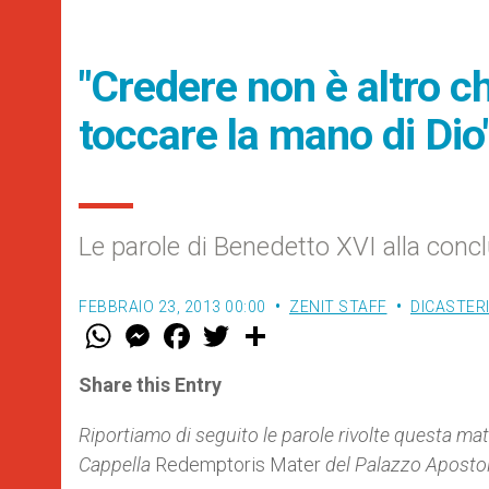
"Credere non è altro ch
toccare la mano di Dio
Le parole di Benedetto XVI alla conclu
FEBBRAIO 23, 2013 00:00
ZENIT STAFF
DICASTER
W
M
F
T
S
h
e
a
w
h
a
s
c
i
a
t
s
e
t
r
Share this Entry
s
e
b
t
e
A
n
o
e
p
g
o
r
Riportiamo di seguito le parole rivolte questa ma
p
e
k
C
appella
Redemptoris Mater
del Palazzo Apostol
r