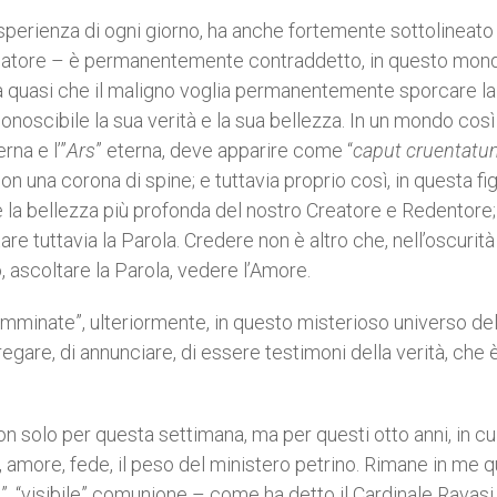
esperienza di ogni giorno, ha anche fortemente sottolineato 
reatore – è permanentemente contraddetto, in questo mond
ra quasi che il maligno voglia permanentemente sporcare la
onoscibile la sua verità e la sua bellezza. In un mondo così
erna e l’”
Ars
” eterna, deve apparire come “
caput cruentatu
on una corona di spine; e tuttavia proprio così, in questa fi
e la bellezza più profonda del nostro Creatore e Redentore;
are tuttavia la Parola. Credere non è altro che, nell’oscurità
, ascoltare la Parola, vedere l’Amore.
mminate”, ulteriormente, in questo misterioso universo del
egare, di annunciare, di essere testimoni della verità, che è
 e non solo per questa settimana, ma per questi otto anni, in c
amore, fede, il peso del ministero petrino. Rimane in me 
e”, “visibile” comunione – come ha detto il Cardinale Ravasi