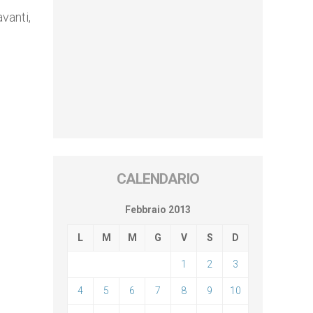
vanti,
CALENDARIO
Febbraio 2013
L
M
M
G
V
S
D
1
2
3
4
5
6
7
8
9
10