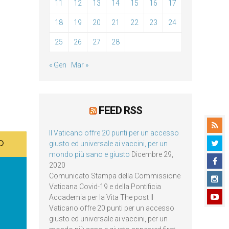
11
12
13
14
15
16
17
18
19
20
21
22
23
24
25
26
27
28
« Gen
Mar »
FEED RSS
Il Vaticano offre 20 punti per un accesso
giusto ed universale ai vaccini, per un
mondo più sano e giusto
Dicembre 29,
2020
Comunicato Stampa della Commissione
Vaticana Covid-19 e della Pontificia
Accademia per la Vita The post Il
Vaticano offre 20 punti per un accesso
giusto ed universale ai vaccini, per un