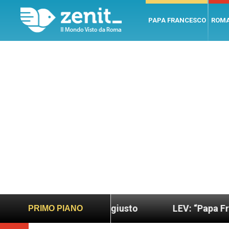
PAPA FRANCESCO
ROM
ndo più sano e giusto
LEV: “Papa Francesco. Un 
PRIMO PIANO