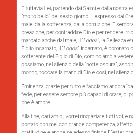
E tuttavia Lei, partendo dai Salmi e dalla nostra 
“molto bello” del sesto giorno – espresso dal C
male, dalla sofferenza, dalla corruzione. E semb
creazione, per contraddire Dio e per rendere irric
marcato anche dal male, il “
Logos
“, la Bellezza et
Figlio incarnato, il “
Logos
” incarnato, è coronato c
sofferente del Figlio di Dio, cominciamo a veder
possiamo, nel silenzio della “notte oscura”, ascolt
mondo, toccare la mano di Dio e così, nel silenzio
Eminenza, grazie per tutto e facciamo ancora “ca
fede, per essere sempre più capaci di orare, di pr
che è amore.
Alla fine, cari amici, vorrei ringraziare tutti voi,
portato con me, con grande competenza, affetto, 
gratitudine e anche se adesso finisce l’ “esterior