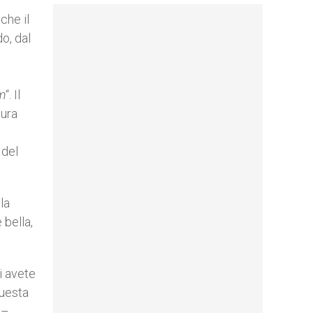
che il
o, dal
m
“. Il
gura
 del
la
 bella,
ui avete
questa
 –