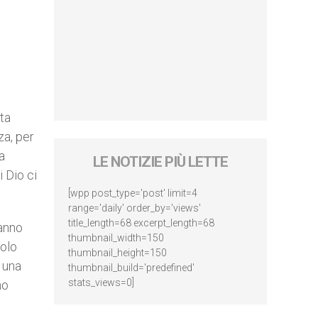
sta
za, per
a
LE NOTIZIE PIÙ LETTE
i Dio ci
[wpp post_type='post' limit=4
range='daily' order_by='views'
title_length=68 excerpt_length=68
hanno
thumbnail_width=150
Solo
thumbnail_height=150
 una
thumbnail_build='predefined'
stats_views=0]
no