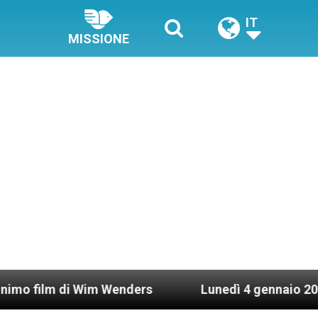
IT
MISSIONE
di Wim Wenders
Lunedì 4 gennaio 2021: Possesso