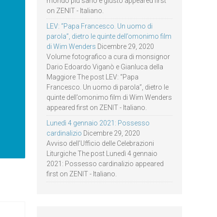
mondo più sano e giusto appeared first
on ZENIT - Italiano.
LEV: “Papa Francesco. Un uomo di
parola”, dietro le quinte dell’omonimo film
di Wim Wenders
Dicembre 29, 2020
Volume fotografico a cura di monsignor
Dario Edoardo Viganò e Gianluca della
Maggiore The post LEV: “Papa
Francesco. Un uomo di parola”, dietro le
quinte dell’omonimo film di Wim Wenders
appeared first on ZENIT - Italiano.
Lunedì 4 gennaio 2021: Possesso
cardinalizio
Dicembre 29, 2020
Avviso dell’Ufficio delle Celebrazioni
Liturgiche The post Lunedì 4 gennaio
2021: Possesso cardinalizio appeared
first on ZENIT - Italiano.