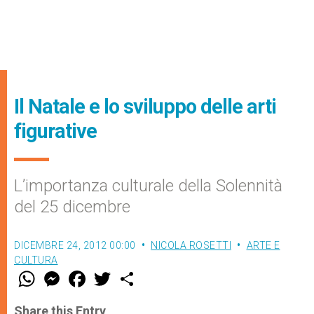
Il Natale e lo sviluppo delle arti
figurative
L’importanza culturale della Solennità
del 25 dicembre
DICEMBRE 24, 2012 00:00
NICOLA ROSETTI
ARTE E
CULTURA
W
M
F
T
S
h
e
a
w
h
a
s
c
i
a
t
s
e
t
r
Share this Entry