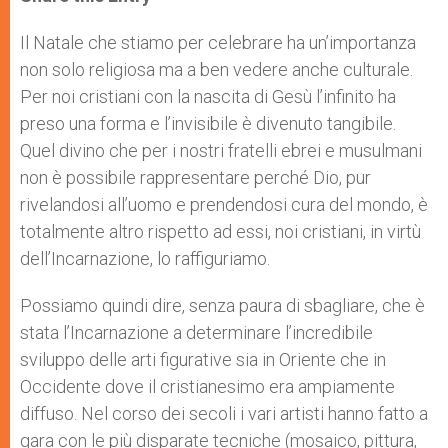
s
e
b
t
e
A
n
o
e
p
g
o
r
Il Natale che stiamo per celebrare ha un’importanza
p
e
k
non solo religiosa ma a ben vedere anche culturale.
r
Per noi cristiani con la nascita di Gesù l’infinito ha
preso una forma e l’invisibile è divenuto tangibile.
Quel divino che per i nostri fratelli ebrei e musulmani
non è possibile rappresentare perché Dio, pur
rivelandosi all’uomo e prendendosi cura del mondo, è
totalmente altro rispetto ad essi, noi cristiani, in virtù
dell’Incarnazione, lo raffiguriamo.
Possiamo quindi dire, senza paura di sbagliare, che è
stata l’Incarnazione a determinare l’incredibile
sviluppo delle arti figurative sia in Oriente che in
Occidente dove il cristianesimo era ampiamente
diffuso. Nel corso dei secoli i vari artisti hanno fatto a
gara con le più disparate tecniche (mosaico, pittura,