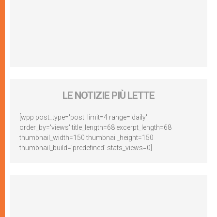
LE NOTIZIE PIÙ LETTE
[wpp post_type='post' limit=4 range='daily'
order_by='views' title_length=68 excerpt_length=68
thumbnail_width=150 thumbnail_height=150
thumbnail_build='predefined' stats_views=0]