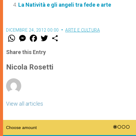
La Natività e gli angeli tra fede e arte
DICEMBRE 24, 2012 00:00
ARTE E CULTURA
W
M
F
T
S
h
e
a
w
h
a
s
c
i
a
t
s
e
t
r
Share this Entry
s
e
b
t
e
A
n
o
e
p
g
o
r
Nicola Rosetti
p
e
k
r
View all articles