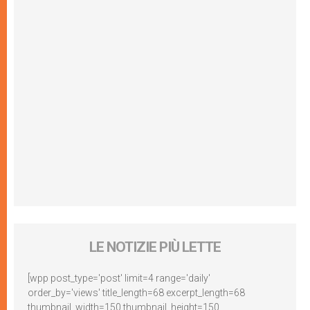
LE NOTIZIE PIÙ LETTE
[wpp post_type='post' limit=4 range='daily'
order_by='views' title_length=68 excerpt_length=68
thumbnail_width=150 thumbnail_height=150