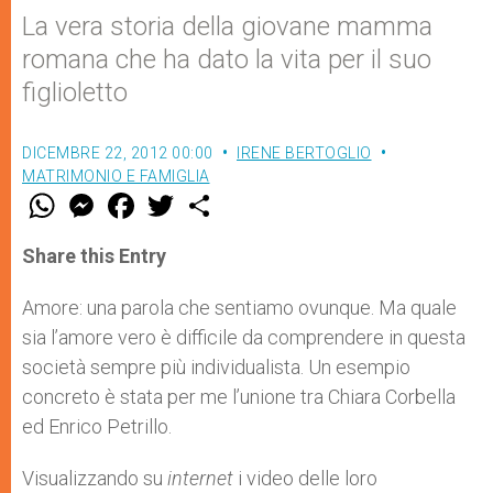
La vera storia della giovane mamma
romana che ha dato la vita per il suo
figlioletto
DICEMBRE 22, 2012 00:00
IRENE BERTOGLIO
MATRIMONIO E FAMIGLIA
W
M
F
T
S
h
e
a
w
h
a
s
c
i
a
t
s
e
t
r
Share this Entry
s
e
b
t
e
A
n
o
e
p
g
o
r
Amore: una parola che sentiamo ovunque. Ma quale
p
e
k
sia l’amore vero è difficile da comprendere in questa
r
società sempre più individualista. Un esempio
concreto è stata per me l’unione tra Chiara Corbella
ed Enrico Petrillo.
Visualizzando su
internet
i video delle loro