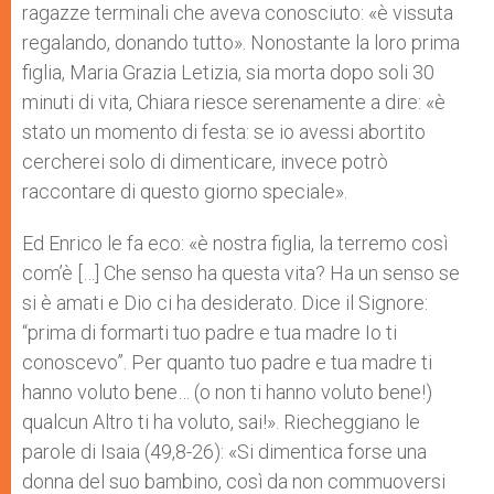
ragazze terminali che aveva conosciuto: «è vissuta
regalando, donando tutto». Nonostante la loro prima
figlia, Maria Grazia Letizia, sia morta dopo soli 30
minuti di vita, Chiara riesce serenamente a dire: «è
stato un momento di festa: se io avessi abortito
cercherei solo di dimenticare, invece potrò
raccontare di questo giorno speciale».
Ed Enrico le fa eco: «è nostra figlia, la terremo così
com’è […] Che senso ha questa vita? Ha un senso se
si è amati e Dio ci ha desiderato. Dice il Signore:
“prima di formarti tuo padre e tua madre Io ti
conoscevo”. Per quanto tuo padre e tua madre ti
hanno voluto bene… (o non ti hanno voluto bene!)
qualcun Altro ti ha voluto, sai!». Riecheggiano le
parole di Isaia (49,8-26): «Si dimentica forse una
donna del suo bambino, così da non commuoversi