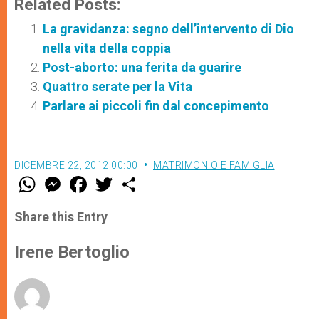
Related Posts:
La gravidanza: segno dell’intervento di Dio
nella vita della coppia
Post-aborto: una ferita da guarire
Quattro serate per la Vita
Parlare ai piccoli fin dal concepimento
DICEMBRE 22, 2012 00:00
MATRIMONIO E FAMIGLIA
W
M
F
T
S
h
e
a
w
h
a
s
c
i
a
t
s
e
t
r
Share this Entry
s
e
b
t
e
A
n
o
e
p
g
o
r
Irene Bertoglio
p
e
k
r