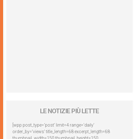
LE NOTIZIE PIÙ LETTE
[wpp post_type='post' limit=4 range='daily'
order_by='views' title_length=68 excerpt_length=68
thumbnail_width=150 thumbnail_height=150