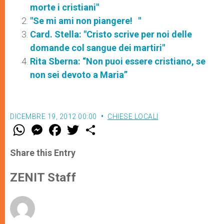
morte i cristiani"
"Se mi ami non piangere! "
Card. Stella: "Cristo scrive per noi delle
domande col sangue dei martiri"
Rita Sberna: “Non puoi essere cristiano, se
non sei devoto a Maria”
DICEMBRE 19, 2012 00:00
CHIESE LOCALI
W
M
F
T
S
h
e
a
w
h
a
s
c
i
a
t
s
e
t
r
Share this Entry
s
e
b
t
e
A
n
o
e
p
g
o
r
ZENIT Staff
p
e
k
r