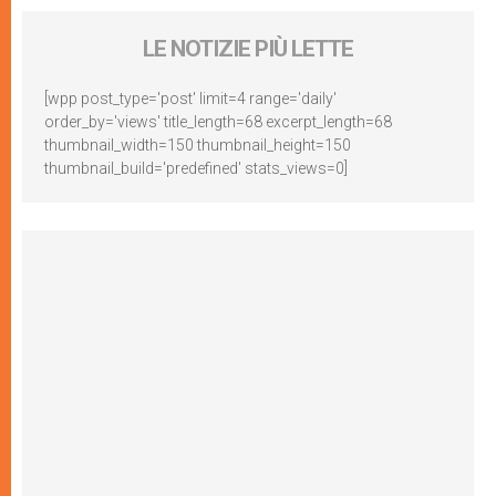
LE NOTIZIE PIÙ LETTE
[wpp post_type='post' limit=4 range='daily'
order_by='views' title_length=68 excerpt_length=68
thumbnail_width=150 thumbnail_height=150
thumbnail_build='predefined' stats_views=0]