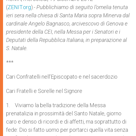
p
e
k
(
ZENIT.org
r
).-
Pubblichiamo di seguito l’omelia tenuta
ieri sera
nella chiesa di Santa Maria sopra Minerva dal
cardinale Angelo Bagnasco, arcivescovo di Genova e
presidente della CEI,
nella Messa per i Senatori e i
Deputati della Repubblica Italiana, in preparazione al
S. Natale.
***
Cari Confratelli nell’Episcopato e nel sacerdozio
Cari Fratelli e Sorelle nel Signore
1. Viviamo la bella tradizione della Messa
prenatalizia in prossimità del Santo Natale, giorno
caro e denso di ricordi e di affetti, ma soprattutto di
fede: Dio si fatto uomo per portarci quella vita senza