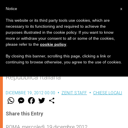
IT
Notice
x
This website or its third party tools use cookies, which are
necessary to its functioning and required to achieve the
purposes illustrated in the cookie policy. If you want to know
"Il cuore dei padri verso i figli"
more or withdraw your consent to all or some of the cookies,
please refer to the
cookie policy
.
By closing this banner, scrolling this page, clicking a link or
Omelia del card. Bagnasco nella Messa
continuing to browse otherwise, you agree to the use of cookies.
per i Senatori e i Deputati della
Repubblica Italiana
DICEMBRE 19, 2012 00:00
ZENIT STAFF
CHIESE LOCALI
W
M
F
T
S
h
e
a
w
h
a
s
c
i
a
t
s
e
t
r
Share this Entry
s
e
b
t
e
A
n
o
e
p
g
o
r
ROMA, mercoledì, 19 dicembre 2012