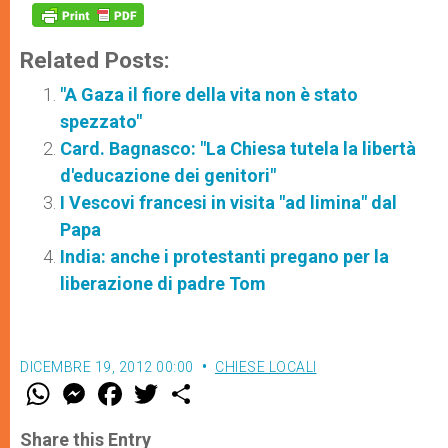
Related Posts:
"A Gaza il fiore della vita non è stato
spezzato"
Card. Bagnasco: "La Chiesa tutela la libertà
d'educazione dei genitori"
I Vescovi francesi in visita "ad limina" dal
Papa
India: anche i protestanti pregano per la
liberazione di padre Tom
DICEMBRE 19, 2012 00:00
CHIESE LOCALI
W
M
F
T
S
h
e
a
w
h
a
s
c
i
a
t
s
e
t
r
Share this Entry