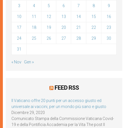
3
4
5
6
7
8
9
10
11
12
13
14
15
16
17
18
19
20
21
22
23
24
25
26
27
28
29
30
31
« Nov
Gen »
FEED RSS
Il Vaticano offre 20 punti per un accesso giusto ed
universale ai vaccini, per un mondo più sano e giusto
Dicembre 29, 2020
Comunicato Stampa della Commissione Vaticana Covid-
19 e della Pontificia Accademia per la Vita The post Il