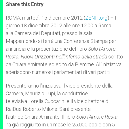
t
s
e
t
r
Share this Entry
s
e
b
t
e
A
n
o
e
p
g
o
r
ROMA, martedì, 15 dicembre 2012 (
ZENIT.org
) – Il
p
e
k
giorno 18 dicembre 2012 alle ore 12.00 a Roma
r
alla Camera dei Deputati, presso la sala
Mappamondo si terrà una Conferenza Stampa per
annunciare la presentazione del libro
Solo l’Amore
Resta. Nuovi Orizzonti nell’inferno della strada
scritto
da Chiara Amirante ed edito da Piemme. All’iniziativa
aderiscono numerosi parlamentari di vari partiti.
Presenteranno l’iniziativa il vice presidente della
Camera, Maurizio Lupi, la conduttrice
televisiva Lorella Cuccarini e il vice direttore di
RaiDue Roberto Milone. Sarà presente
l’autrice Chiara Amirante. Il libro
Solo l’Amore Resta
ha già raggiunto in un mese le 25.000 copie con 5