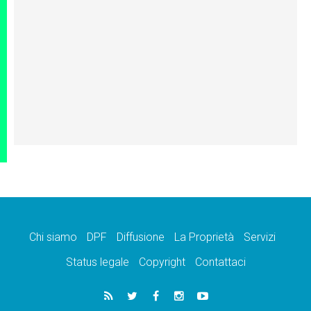
Chi siamo
DPF
Diffusione
La Proprietà
Servizi
Status legale
Copyright
Contattaci