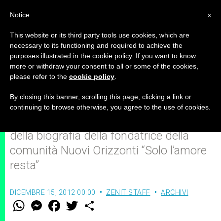
IT
Notice
x
This website or its third party tools use cookies, which are
necessary to its functioning and required to achieve the
purposes illustrated in the cookie policy. If you want to know
Il libro di Chiara Amirante alla
more or withdraw your consent to all or some of the cookies,
please refer to the
cookie policy
.
Camera dei Deputati
By closing this banner, scrolling this page, clicking a link or
continuing to browse otherwise, you agree to the use of cookies.
Martedì 18 dicembre la presentazione
della biografia della fondatrice della
comunità Nuovi Orizzonti “Solo l’amore
resta”
DICEMBRE 15, 2012 00:00
ZENIT STAFF
ARCHIVI
W
M
F
T
S
h
e
a
w
h
a
s
c
i
a