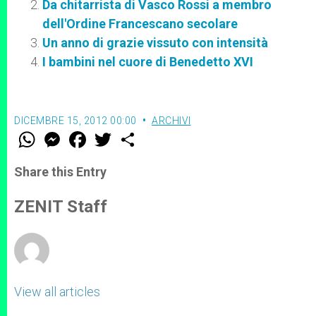
Da chitarrista di Vasco Rossi a membro
dell'Ordine Francescano secolare
Un anno di grazie vissuto con intensità
I bambini nel cuore di Benedetto XVI
DICEMBRE 15, 2012 00:00
ARCHIVI
W
M
F
T
S
h
e
a
w
h
a
s
c
i
a
t
s
e
t
r
Share this Entry
s
e
b
t
e
A
n
o
e
p
g
o
r
ZENIT Staff
p
e
k
r
View all articles