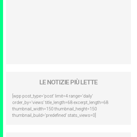
LE NOTIZIE PIÙ LETTE
[wpp post_type='post' limit=4 range='daily'
order_by='views' title_length=68 excerpt_length=68
thumbnail_width=150 thumbnail_height=150
thumbnail_build='predefined' stats_views=0]