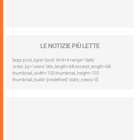
LE NOTIZIE PIÙ LETTE
[wpp post_type='post' limit=4 range='daily'
order_by='views' title_length=68 excerpt_length=68
thumbnail_width=150 thumbnail_height=150
thumbnail_build='predefined' stats_views=0]