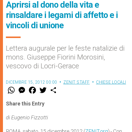
Aprirsi al dono della vita e
rinsaldare i legami di affetto e i
vincoli di unione
Lettera augurale per le feste natalizie di
mons. Giuseppe Fiorini Morosini,
vescovo di Locri-Gerace
DICEMBRE 15, 2012 00:00
ZENIT STAFF
CHIESE LOCALI
W
M
F
T
S
h
e
a
w
h
a
s
c
i
a
t
s
e
t
r
Share this Entry
s
e
b
t
e
A
n
o
e
p
g
o
r
di Eugenio Fizzotti
p
e
k
r
ROMA, sabato, 15 dicembre 2012 (
ZENIT.org
).- Con