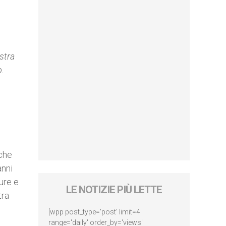
stra
o.
iche
anni
ure e
LE NOTIZIE PIÙ LETTE
tra
[wpp post_type='post' limit=4
range='daily' order_by='views'