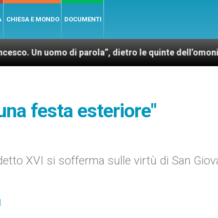
A
CHIESA E MONDO
DOCUMENTI
uomo di parola”, dietro le quinte dell’omonimo film d
 una festa esteriore"
tto XVI si sofferma sulle virtù di San Giov
I