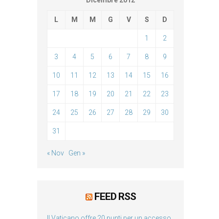
Dicembre 2012
L
M
M
G
V
S
D
1
2
3
4
5
6
7
8
9
10
11
12
13
14
15
16
17
18
19
20
21
22
23
24
25
26
27
28
29
30
31
« Nov
Gen »
FEED RSS
Il Vaticano offre 20 punti per un accesso