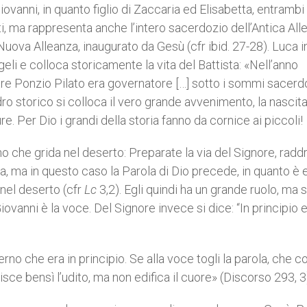
anni, in quanto figlio di Zaccaria ed Elisabetta, entrambi 
eti, ma rappresenta anche l’intero sacerdozio dell’Antica All
 Nuova Alleanza, inaugurato da Gesù (cfr ibid. 27-28). Luca i
geli e colloca storicamente la vita del Battista: «Nell’anno
re Ponzio Pilato era governatore […] sotto i sommi sacerd
dro storico si colloca il vero grande avvenimento, la nascita
 Per Dio i grandi della storia fanno da cornice ai piccoli!
o che grida nel deserto: Preparate la via del Signore, radd
a, ma in questo caso la Parola di Dio precede, in quanto è 
 nel deserto (cfr
Lc
3,2). Egli quindi ha un grande ruolo, ma
vanni è la voce. Del Signore invece si dice: “In principio er
rno che era in principio. Se alla voce togli la parola, che c
ce bensì l’udito, ma non edifica il cuore» (Discorso 293, 3