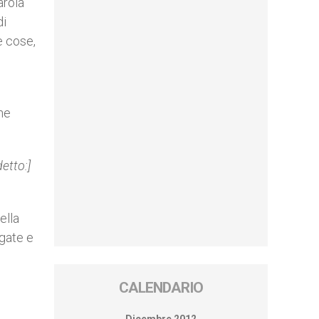
arola
di
e cose,
he
detto:]
ella
ugate e
CALENDARIO