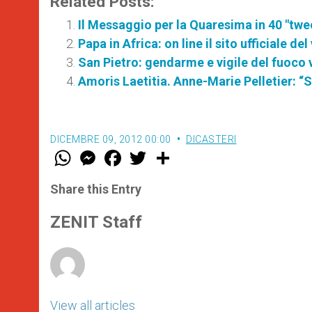
Related Posts:
Il Messaggio per la Quaresima in 40 "twe
Papa in Africa: on line il sito ufficiale d
San Pietro: gendarme e vigile del fuoco
Amoris Laetitia. Anne-Marie Pelletier: “S
DICEMBRE 09, 2012 00:00
DICASTERI
W
M
F
T
S
h
e
a
w
h
a
s
c
i
a
t
s
e
t
r
Share this Entry
s
e
b
t
e
A
n
o
e
p
g
o
r
ZENIT Staff
p
e
k
r
View all articles