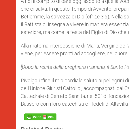
A noi il compito di dare oggi ascolto a quella v
che ci salva. In questo Tempo di Avvento, preparia
Betlemme, la salvezza di Dio (cfr
Lc
3,6). Nella so
il Battista ci insegna a vivere in maniera essenzia
esteriore, ma come la festa del Figlio di Dio che è 
Alla materna intercessione di Maria, Vergine dell
viene, per essere pronti ad accogliere, nel cuore e 
[Dopo la recita della preghiera mariana, il Santo Pad
Rivolgo infine il mio cordiale saluto ai pellegrini d
dell’Unione Giuristi Cattolici, accompagnati dal 
Cattedrale di Cerreto Sannita, nel 50° di fondazion
Bùssero con i loro catechisti e i fedeli di Altavil