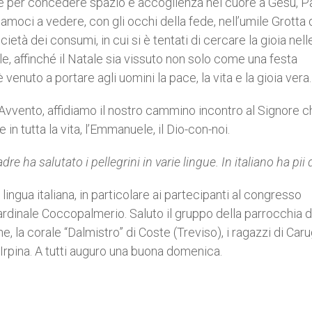
oce per concedere spazio e accoglienza nel cuore a Gesù, P
moci a vedere, con gli occhi della fede, nell’umile Grotta 
cietà dei consumi, in cui si è tentati di cercare la gioia nell
le, affinché il Natale sia vissuto non solo come una festa
venuto a portare agli uomini la pace, la vita e la gioia vera.
’Avvento, affidiamo il nostro cammino incontro al Signore c
in tutta la vita, l’Emmanuele, il Dio-con-noi.
re ha salutato i pellegrini in varie lingue. In italiano ha pii 
i lingua italiana, in particolare ai partecipanti al congresso
Cardinale Coccopalmerio. Saluto il gruppo della parrocchia d
e, la corale “Dalmistro” di Coste (Treviso), i ragazzi di Car
la Irpina. A tutti auguro una buona domenica.