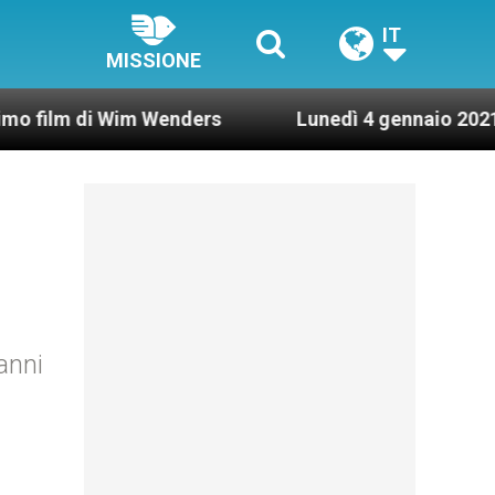
IT
MISSIONE
i Wim Wenders
Lunedì 4 gennaio 2021: Possesso
anni