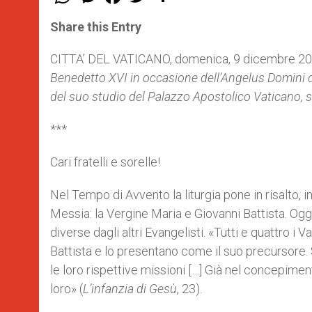
h
e
a
w
h
a
s
c
i
a
t
s
e
t
r
Share this Entry
s
e
b
t
e
A
n
o
e
p
g
o
r
CITTA’ DEL VATICANO, domenica, 9 dicembre 20
p
e
k
Benedetto XVI in occasione dell’Angelus Domini di 
r
del suo studio del Palazzo Apostolico Vaticano, sal
***
Cari fratelli e sorelle!
Nel Tempo di Avvento la liturgia pone in risalto, 
Messia: la Vergine Maria e Giovanni Battista. Oggi
diverse dagli altri Evangelisti. «Tutti e quattro i Va
Battista e lo presentano come il suo precursore. 
le loro rispettive missioni […] Già nel concepimen
loro» (
L’infanzia di Gesù
, 23).