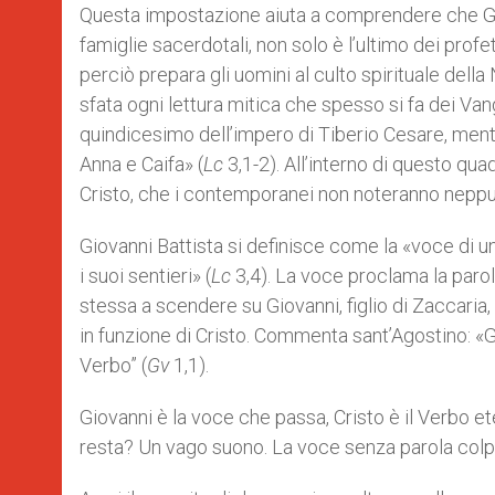
Questa impostazione aiuta a comprendere che Giov
famiglie sacerdotali, non solo è l’ultimo dei prof
perciò prepara gli uomini al culto spirituale della
sfata ogni lettura mitica che spesso si fa dei Van
quindicesimo dell’impero di Tiberio Cesare, ment
Anna e Caifa» (
Lc
3,1-2). All’interno di questo qua
Cristo, che i contemporanei non noteranno neppure.
Giovanni Battista si definisce come la «voce di un
i suoi sentieri» (
Lc
3,4). La voce proclama la parol
stessa a scendere su Giovanni, figlio di Zaccaria,
in funzione di Cristo. Commenta sant’Agostino: «Gio
Verbo” (
Gv
1,1).
Giovanni è la voce che passa, Cristo è il Verbo ete
resta? Un vago suono. La voce senza parola colpis