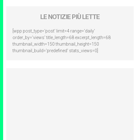
LE NOTIZIE PIÙ LETTE
[wpp post_type='post' limit=4 range='daily'
order_by='views' title_length=68 excerpt_length=68
thumbnail_width=150 thumbnail_height=150
thumbnail_build='predefined' stats_views=0]