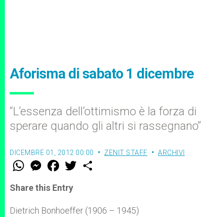
Aforisma di sabato 1 dicembre
“L’essenza dell’ottimismo è la forza di
sperare quando gli altri si rassegnano”
DICEMBRE 01, 2012 00:00
ZENIT STAFF
ARCHIVI
W
M
F
T
S
h
e
a
w
h
a
s
c
i
a
t
s
e
t
r
Share this Entry
s
e
b
t
e
A
n
o
e
p
g
o
r
Dietrich Bonhoeffer (1906 – 1945)
p
e
k