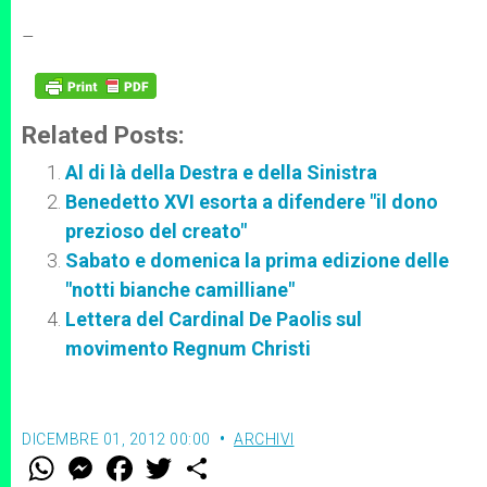
r
–
Related Posts:
Al di là della Destra e della Sinistra
Benedetto XVI esorta a difendere "il dono
prezioso del creato"
Sabato e domenica la prima edizione delle
"notti bianche camilliane"
Lettera del Cardinal De Paolis sul
movimento Regnum Christi
DICEMBRE 01, 2012 00:00
ARCHIVI
W
M
F
T
S
h
e
a
w
h