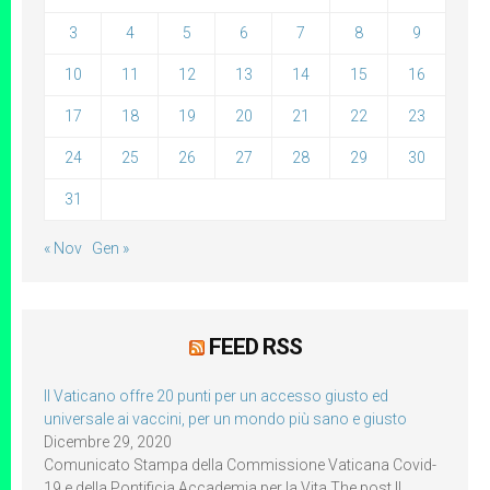
3
4
5
6
7
8
9
10
11
12
13
14
15
16
17
18
19
20
21
22
23
24
25
26
27
28
29
30
31
« Nov
Gen »
FEED RSS
Il Vaticano offre 20 punti per un accesso giusto ed
universale ai vaccini, per un mondo più sano e giusto
Dicembre 29, 2020
Comunicato Stampa della Commissione Vaticana Covid-
19 e della Pontificia Accademia per la Vita The post Il