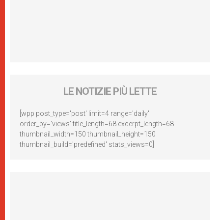
LE NOTIZIE PIÙ LETTE
[wpp post_type='post' limit=4 range='daily'
order_by='views' title_length=68 excerpt_length=68
thumbnail_width=150 thumbnail_height=150
thumbnail_build='predefined' stats_views=0]