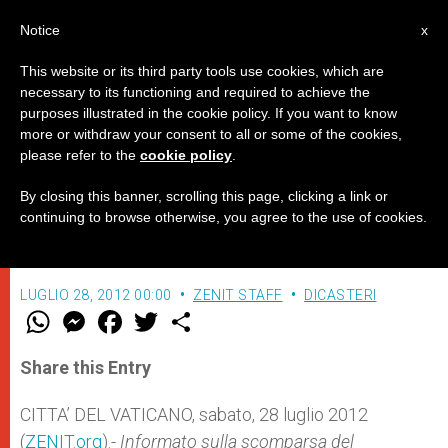
IT
Notice
x
This website or its third party tools use cookies, which are
necessary to its functioning and required to achieve the
purposes illustrated in the cookie policy. If you want to know
Benedetto XVI prega per il Ghana
more or withdraw your consent to all or some of the cookies,
please refer to the
cookie policy
.
By closing this banner, scrolling this page, clicking a link or
Messaggio del Papa al nuovo
continuing to browse otherwise, you agree to the use of cookies.
presidente del Paese africano
LUGLIO 28, 2012 00:00
ZENIT STAFF
DICASTERI
W
M
F
T
S
h
e
a
w
h
a
s
c
i
a
t
s
e
t
r
Share this Entry
s
e
b
t
e
A
n
o
e
p
g
o
r
CITTA’ DEL VATICANO, sabato, 28 luglio 2012
p
e
k
(
ZENIT.org
r
).-
Informato sulla scomparsa del