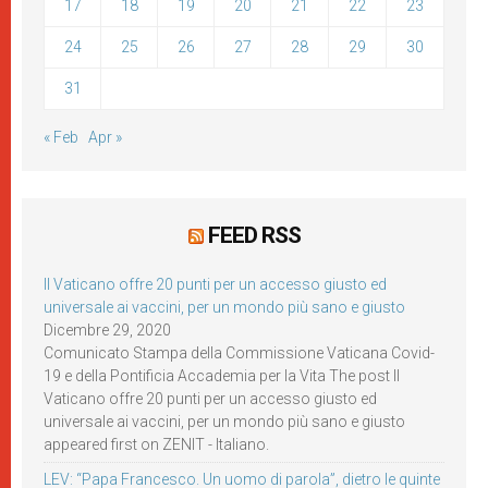
17
18
19
20
21
22
23
24
25
26
27
28
29
30
31
« Feb
Apr »
FEED RSS
Il Vaticano offre 20 punti per un accesso giusto ed
universale ai vaccini, per un mondo più sano e giusto
Dicembre 29, 2020
Comunicato Stampa della Commissione Vaticana Covid-
19 e della Pontificia Accademia per la Vita The post Il
Vaticano offre 20 punti per un accesso giusto ed
universale ai vaccini, per un mondo più sano e giusto
appeared first on ZENIT - Italiano.
LEV: “Papa Francesco. Un uomo di parola”, dietro le quinte