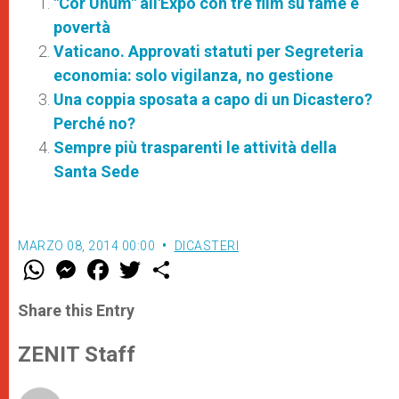
"Cor Unum" all'Expo con tre film su fame e
povertà
Vaticano. Approvati statuti per Segreteria
economia: solo vigilanza, no gestione
Una coppia sposata a capo di un Dicastero?
Perché no?
Sempre più trasparenti le attività della
Santa Sede
MARZO 08, 2014 00:00
DICASTERI
W
M
F
T
S
h
e
a
w
h
a
s
c
i
a
t
s
e
t
r
Share this Entry
s
e
b
t
e
A
n
o
e
p
g
o
r
ZENIT Staff
p
e
k
r