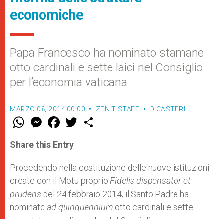
economiche
Papa Francesco ha nominato stamane
otto cardinali e sette laici nel Consiglio
per l’economia vaticana
MARZO 08, 2014 00:00
ZENIT STAFF
DICASTERI
W
M
F
T
S
h
e
a
w
h
a
s
c
i
a
t
s
e
t
r
Share this Entry
s
e
b
t
e
A
n
o
e
p
g
o
r
Procedendo nella costituzione delle nuove istituzioni
p
e
k
create con il Motu proprio
r
Fidelis dispensator et
prudens
del 24 febbraio 2014, il Santo Padre ha
nominato
ad quinquennium
otto cardinali e sette