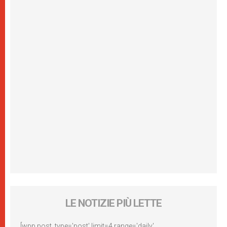
LE NOTIZIE PIÙ LETTE
[wpp post_type='post' limit=4 range='daily'