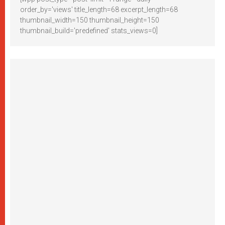
order_by='views' title_length=68 excerpt_length=68
thumbnail_width=150 thumbnail_height=150
thumbnail_build='predefined' stats_views=0]