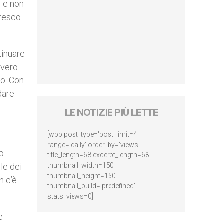
, e non
ntesco
tinuare
 vero
io. Con
dare
LE NOTIZIE PIÙ LETTE
[wpp post_type='post' limit=4
range='daily' order_by='views'
do
title_length=68 excerpt_length=68
le dei
thumbnail_width=150
thumbnail_height=150
n c’è
thumbnail_build='predefined'
stats_views=0]
e