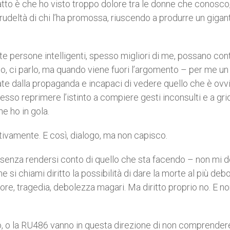
fatto è che ho visto troppo dolore tra le donne che conosco
rudeltà di chi l’ha promossa, riuscendo a produrre un giga
te persone intelligenti, spesso migliori di me, possano con
imo, ci parlo, ma quando viene fuori l’argomento – per me un
te dalla propaganda e incapaci di vedere quello che è ovv
so reprimere l’istinto a compiere gesti inconsulti e a gri
he ho in gola.
tivamente. E così, dialogo, ma non capisco.
senza rendersi conto di quello che sta facendo – non mi 
i chiami diritto la possibilità di dare la morte al più debo
re, tragedia, debolezza magari. Ma diritto proprio no. E no
opo, o la RU486 vanno in questa direzione di non comprender