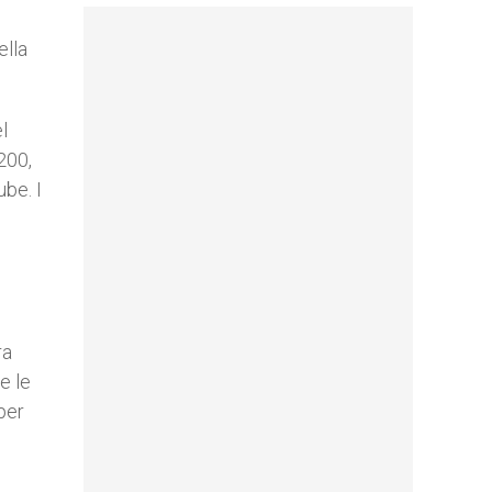
ella
l
200,
be. I
ra
e le
per