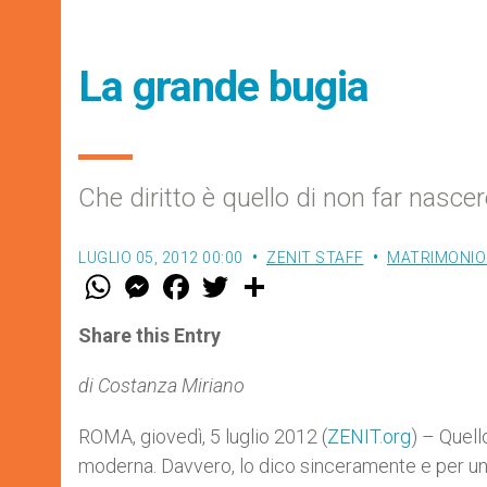
La grande bugia
Che diritto è quello di non far nasce
LUGLIO 05, 2012 00:00
ZENIT STAFF
MATRIMONIO 
W
M
F
T
S
h
e
a
w
h
a
s
c
i
a
t
s
e
t
r
Share this Entry
s
e
b
t
e
A
n
o
e
p
g
o
r
di Costanza Miriano
p
e
k
r
ROMA, giovedì, 5 luglio 2012 (
ZENIT.org
) – Quell
moderna. Davvero, lo dico sinceramente e per un