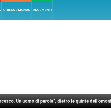
A
CHIESA E MONDO
DOCUMENTI
o di parola”, dietro le quinte dell’omonimo film di 