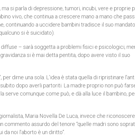
a si parla di depressione, tumori, incubi, vere e proprie p
mbino vivo, che continua a crescere mano a mano che pass
che, continuando a uccidere bambini tradisce il suo mandat
ualcuno si è suicidato).
diffuse – sarà soggetta a problemi fisici e psicologici, me
 gravidanza si è mai detta pentita, dopo avere visto il suo
, per dirne una sola. L’idea è stata quella di ripristinare l’an
i subito dopo averli partoriti. La madre proprio non può far
, la serve comunque come può, e dà alla luce il bambino, pe
giornalista, Maria Novella De Luca, invece che riconoscere
o un commento assurdo del tenore “quelle madri sono soprat
da noi l’aborto è un diritto”.