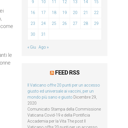
9
10
11
12
13
14
15
ei
16
17
18
19
20
21
22
,
23
24
25
26
27
28
29
o come
30
31
« Giu
Ago »
nti le
donne
FEED RSS
Il Vaticano offre 20 punti per un accesso
giusto ed universale ai vaccini, per un
mondo più sano e giusto
Dicembre 29,
2020
Comunicato Stampa della Commissione
Vaticana Covid-19 e della Pontificia
Accademia per la Vita The post Il
Vaticano offre 20 punti per un accesso