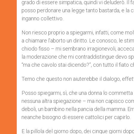
grado di essere simpatica, quindi vi deluderò. Il 
posso perdonare una legge tanto bastarda, e la c
inganno collettivo.
Non riesco proprio a spiegarmi, infatti, come mol
a chiamare l’aborto un diritto. Le conosco, le st
chiodo fisso – mi sembrano irragionevoli, acceca
la moderazione che mi contraddistingue devo spes
“ma che cavolo stai dicendo?”, con tutto il fiato c
Temo che questo non aiuterebbe il dialogo, effet
Posso spiegarmi, sì, che una donna lo commetta 
nessuna altra spiegazione – ma non capisco come s
deboli, un bambino nella pancia della mamma. Erro
neanche bisogno di essere cattolici per capirlo.
E la pillola del giorno dopo, dei cinque giorni d