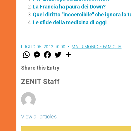
La Francia ha paura dei Down?
Quel diritto "incoercibile" che ignora la 
Le sfide della medicina di oggi
LUGLIO 05, 2012 00:00
MATRIMONIO E FAMIGLIA
W
M
F
T
S
h
e
a
w
h
a
s
c
i
a
t
s
e
t
r
Share this Entry
s
e
b
t
e
A
n
o
e
p
g
o
r
ZENIT Staff
p
e
k
r
View all articles