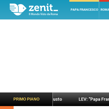
PAPA FRANCESCO
ROM
 più sano e giusto
LEV: “Papa Francesco. Un uom
PRIMO PIANO