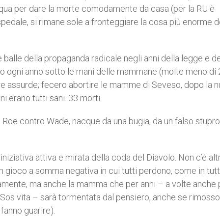
acqua per dare la morte comodamente da casa (per la RU è
’ospedale, si rimane sole a fronteggiare la cosa più enorme d
balle della propaganda radicale negli anni della legge e de
o ogni anno sotto le mani delle mammane (molte meno di 
re assurde; fecero abortire le mamme di Seveso, dopo la nu
i erano tutti sani. 33 morti.
a Roe contro Wade, nacque da una bugia, da un falso stupro
iniziativa attiva e mirata della coda del Diavolo. Non c’è alt
n gioco a somma negativa in cui tutti perdono, come in tutt
vviamente, ma anche la mamma che per anni – a volte anche 
o Sos vita – sarà tormentata dal pensiero, anche se rimosso
fanno guarire).