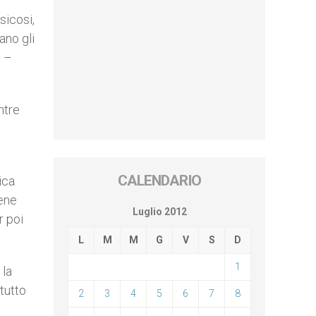
sicosi,
ano gli
o –
ntre
CALENDARIO
tica
sene
Luglio 2012
r poi
L
M
M
G
V
S
D
1
 la
tutto
2
3
4
5
6
7
8