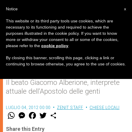
IT
Notice
x
This website or its third party tools use cookies, which are
necessary to its functioning and required to achieve the
purposes illustrated in the cookie policy. If you want to know
San Paolo: l'unità interiore,
more or withdraw your consent to all or some of the cookies,
please refer to the
cookie policy
.
segreto di santità e fecondità
apostolica
By closing this banner, scrolling this page, clicking a link or
continuing to browse otherwise, you agree to the use of cookies.
Il beato Giacomo Alberione, interprete
attuale dell’Apostolo delle genti
LUGLIO 04, 2012 00:00
ZENIT STAFF
CHIESE LOCALI
W
M
F
T
S
h
e
a
w
h
a
s
c
i
a
t
s
e
t
r
Share this Entry
s
e
b
t
e