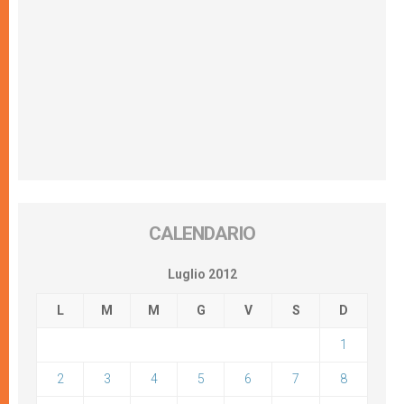
CALENDARIO
Luglio 2012
L
M
M
G
V
S
D
1
2
3
4
5
6
7
8