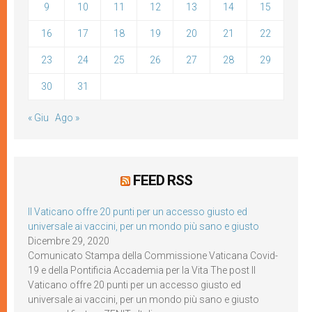
9
10
11
12
13
14
15
16
17
18
19
20
21
22
23
24
25
26
27
28
29
30
31
« Giu
Ago »
FEED RSS
Il Vaticano offre 20 punti per un accesso giusto ed
universale ai vaccini, per un mondo più sano e giusto
Dicembre 29, 2020
Comunicato Stampa della Commissione Vaticana Covid-
19 e della Pontificia Accademia per la Vita The post Il
Vaticano offre 20 punti per un accesso giusto ed
universale ai vaccini, per un mondo più sano e giusto