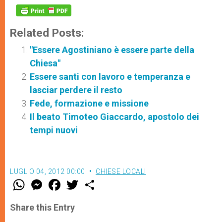
Related Posts:
"Essere Agostiniano è essere parte della
Chiesa"
Essere santi con lavoro e temperanza e
lasciar perdere il resto
Fede, formazione e missione
Il beato Timoteo Giaccardo, apostolo dei
tempi nuovi
LUGLIO 04, 2012 00:00
CHIESE LOCALI
W
M
F
T
S
h
e
a
w
h
a
s
c
i
a
t
s
e
t
r
Share this Entry
s
e
b
t
e
A
n
o
e