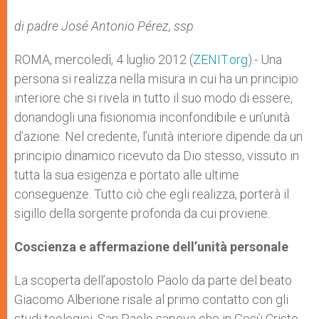
A
n
o
e
p
g
o
r
di padre José Antonio Pérez, ssp
p
e
k
r
ROMA, mercoledì, 4 luglio 2012 (
ZENIT.org
).- Una
persona si realizza nella misura in cui ha un principio
interiore che si rivela in tutto il suo modo di essere,
donandogli una fisionomia inconfon­dibile e un’unità
d’azione. Nel credente, l’unità inte­riore dipende da un
principio dinamico ricevuto da Dio stesso, vissuto in
tutta la sua esigenza e portato alle ultime
conseguenze. Tutto ciò che egli realizza, porterà il
sigillo della sorgente profonda da cui pro­viene.
Coscienza e
affermazione
dell’unità personale
La scoperta dell’apostolo Paolo da parte del beato
Giacomo Alberione risale al primo contatto con gli
studi teologici. San Paolo sapeva che in Gesù Cristo