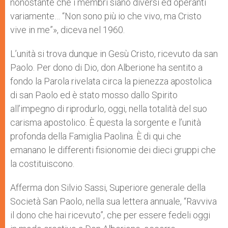
nonostante che i membri sia­no diversi ed operanti
variamente… “Non sono più io che vivo, ma Cristo
vive in me”», diceva nel 1960.
L’unità si trova dunque in Gesù Cristo, ricevuto da san
Paolo. Per dono di Dio, don Alberione ha sentito a
fondo la Parola rivela­ta circa la pienezza apostolica
di san Paolo ed è stato mosso dallo Spiri­to
all’impegno di riprodurlo, oggi, nella totalità del suo
carisma aposto­lico. È questa la sorgente e l’unità
profonda della Famiglia Paolina. È di qui che
emanano le differenti fisionomie dei dieci gruppi che
la costitui­scono.
Afferma don Silvio Sassi, Superiore generale della
Società San Paolo, nella sua lettera annuale, “Ravviva
il dono che hai ricevuto”, che per essere fedeli oggi