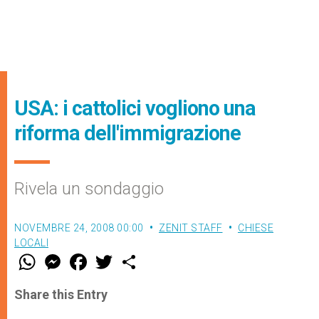
USA: i cattolici vogliono una
riforma dell'immigrazione
Rivela un sondaggio
NOVEMBRE 24, 2008 00:00
ZENIT STAFF
CHIESE
LOCALI
W
M
F
T
S
h
e
a
w
h
a
s
c
i
a
t
s
e
t
r
Share this Entry
s
e
b
t
e
A
n
o
e