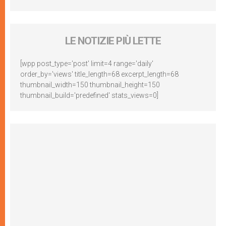
LE NOTIZIE PIÙ LETTE
[wpp post_type='post' limit=4 range='daily'
order_by='views' title_length=68 excerpt_length=68
thumbnail_width=150 thumbnail_height=150
thumbnail_build='predefined' stats_views=0]