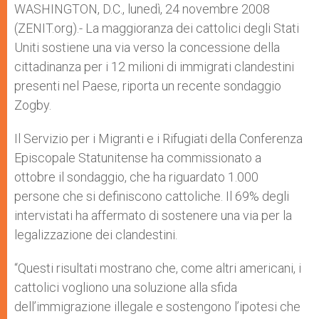
p
g
o
r
WASHINGTON, D.C., lunedì, 24 novembre 2008
p
e
k
(ZENIT.org).- La maggioranza dei cattolici degli Stati
r
Uniti sostiene una via verso la concessione della
cittadinanza per i 12 milioni di immigrati clandestini
presenti nel Paese, riporta un recente sondaggio
Zogby.
Il Servizio per i Migranti e i Rifugiati della Conferenza
Episcopale Statunitense ha commissionato a
ottobre il sondaggio, che ha riguardato 1.000
persone che si definiscono cattoliche. Il 69% degli
intervistati ha affermato di sostenere una via per la
legalizzazione dei clandestini.
“Questi risultati mostrano che, come altri americani, i
cattolici vogliono una soluzione alla sfida
dell’immigrazione illegale e sostengono l’ipotesi che