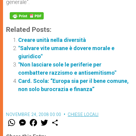
generale”.
Related Posts:
Creare unità nella diversità
"Salvare vite umane è dovere morale e
giuridico"
"Non lasciare sole le periferie per
combattere razzismo e antisemitismo"
Card. Scola: “Europa sia per il bene comune,
non solo burocrazia e finanza”
NOVEMBRE 24, 2008 00:00
CHIESE LOCALI
W
M
F
T
S
h
e
a
w
h
a
s
c
i
a
t
s
e
t
r