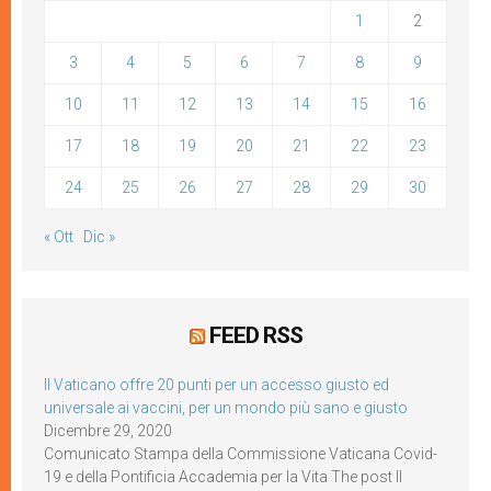
1
2
3
4
5
6
7
8
9
10
11
12
13
14
15
16
17
18
19
20
21
22
23
24
25
26
27
28
29
30
« Ott
Dic »
FEED RSS
Il Vaticano offre 20 punti per un accesso giusto ed
universale ai vaccini, per un mondo più sano e giusto
Dicembre 29, 2020
Comunicato Stampa della Commissione Vaticana Covid-
19 e della Pontificia Accademia per la Vita The post Il