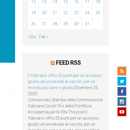
12
13
14
15
16
17
18
19
20
21
22
23
24
25
26
27
28
29
30
31
« Dic
Feb »
FEED RSS
Il Vaticano offre 20 punti per un accesso
giusto ed universale ai vaccini, per un
mondo più sano e giusto
Dicembre 29,
2020
Comunicato Stampa della Commissione
Vaticana Covid-19 e della Pontificia
Accademia per la Vita The post Il
Vaticano offre 20 punti per un accesso
giusto ed universale ai vaccini, per un