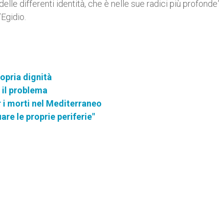
elle differenti identità, che è nelle sue radici più profonde”
’Egidio.
ropria dignità
n il problema
 i morti nel Mediterraneo
re le proprie periferie"