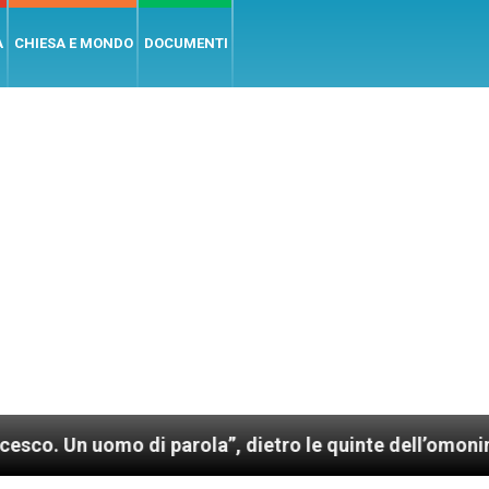
A
CHIESA E MONDO
DOCUMENTI
mo di parola”, dietro le quinte dell’omonimo film di 