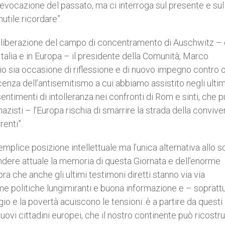
evocazione del passato, ma ci interroga sul presente e sul
utile ricordare”.
a liberazione del campo di concentramento di Auschwitz –
Italia e in Europa – il presidente della Comunità, Marco
io sia occasione di riflessione e di nuovo impegno contro 
cenza dell’antisemitismo a cui abbiamo assistito negli ultim
 sentimenti di intolleranza nei confronti di Rom e sinti, che pu
nazisti – l’Europa rischia di smarrire la strada della convive
renti”.
mplice posizione intellettuale ma l’unica alternativa allo s
rendere attuale la memoria di questa Giornata e dell’enorme
ra che anche gli ultimi testimoni diretti stanno via via
 politiche lungimiranti e buona informazione e – sopratt
gio e la povertà acuiscono le tensioni: è a partire da questi 
ovi cittadini europei, che il nostro continente può ricostru