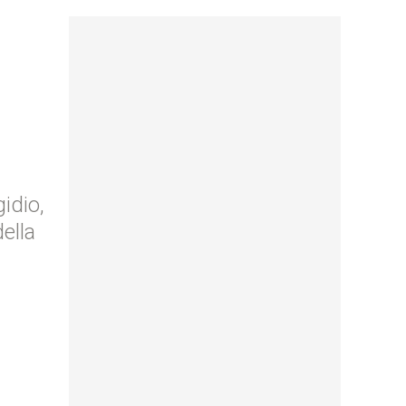
idio,
ella