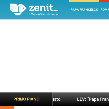
PAPA FRANCESCO
ROM
o più sano e giusto
LEV: “Papa Francesco. Un uo
PRIMO PIANO