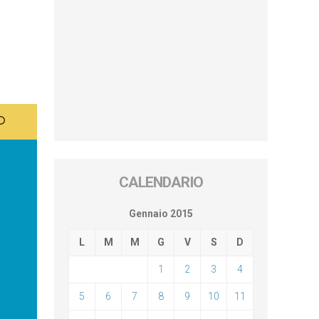
CALENDARIO
Gennaio 2015
L
M
M
G
V
S
D
1
2
3
4
5
6
7
8
9
10
11