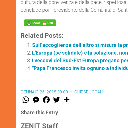
cultura della convivenza e della pace, rispettosa d
conclude poi il presidente della Comunità di Sant
Related Posts:
Sull’accoglienza dell’altro si misura la p
L'Europa (se solidale) è la soluzione, no
I vescovi del Sud-Est Europa pregano per
"Papa Francesco invita ognuno a individua
GENNAIO 26, 2015 00:00
CHIESE LOCALI
W
M
F
T
S
h
e
a
w
h
a
s
c
i
a
t
s
e
t
r
Share this Entry
s
e
b
t
e
A
n
o
e
p
g
o
r
ZENIT Staff