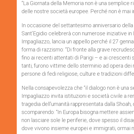
p
g
o
r
“La Giornata della Memoria non è una semplice ri
p
e
k
delle nostre società europee. Perché non è mai in
r
In occasione del settantesimo anniversario dell
Sant’Egidio celebrerà con numerose iniziative in 
Impagliazzo, lancia un appello perché il 27 genna
forma di razzismo: “Di fronte alla grave recrudes
fino ai recenti attentati di Parigi – e ai crescenti
tanti, furono vittime dello sterminio ad opera dei 
persone di fedi religiose, culture e tradizioni diffe
Nella consapevolezza che “il dialogo non è una se
Impagliazzo invita istituzioni e società civile a 
tragedia dell’umanità rappresentata dalla Shoah, o
scomparendo: “In Europa bisogna mettere assieme
non lasciare sole le periferie, dove spesso il disa
dove vivono insieme europei e immigrati, ormai nu