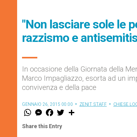
"Non lasciare sole le 
razzismo e antisemiti
In occasione della Giornata della Mem
Marco Impagliazzo, esorta ad un impe
convivenza e della pace
GENNAIO 26, 2015 00:00
ZENIT STAFF
CHIESE LO
W
M
F
T
S
h
e
a
w
h
a
s
c
i
a
t
s
e
t
r
Share this Entry
s
e
b
t
e
A
n
o
e