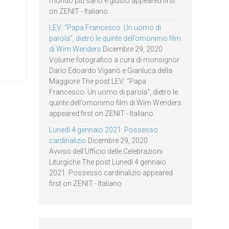
mondo più sano e giusto appeared first
on ZENIT - Italiano.
LEV: “Papa Francesco. Un uomo di
parola”, dietro le quinte dell’omonimo film
di Wim Wenders
Dicembre 29, 2020
Volume fotografico a cura di monsignor
Dario Edoardo Viganò e Gianluca della
Maggiore The post LEV: “Papa
Francesco. Un uomo di parola”, dietro le
quinte dell’omonimo film di Wim Wenders
appeared first on ZENIT - Italiano.
Lunedì 4 gennaio 2021: Possesso
cardinalizio
Dicembre 29, 2020
Avviso dell’Ufficio delle Celebrazioni
Liturgiche The post Lunedì 4 gennaio
2021: Possesso cardinalizio appeared
first on ZENIT - Italiano.