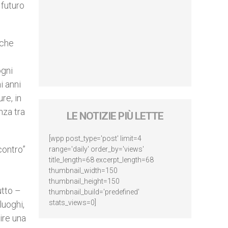
 futuro
 che
ogni
i anni
re, in
nza tra
LE NOTIZIE PIÙ LETTE
[wpp post_type='post' limit=4
contro”
range='daily' order_by='views'
title_length=68 excerpt_length=68
thumbnail_width=150
thumbnail_height=150
utto –
thumbnail_build='predefined'
stats_views=0]
luoghi,
ire una