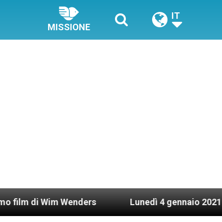
IT
MISSIONE
Wim Wenders
Lunedì 4 gennaio 2021: Possesso c